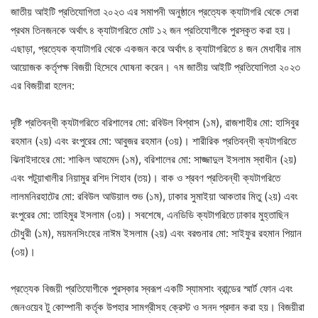
জাতীয় আইটি প্রতিযোগিতা ২০২৩ এর সমাপনী অনুষ্ঠানে প্রত্যেক ক্যাটাগরি থেকে সেরা
প্রথম তিনজনকে অর্থাৎ ৪ ক্যাটাগরিতে মোট ১২ জন প্রতিযোগীকে পুরস্কৃত করা হয়।
এছাড়া, প্রত্যেক ক্যাটাগরি থেকে একজন করে অর্থাৎ ৪ ক্যাটাগরিতে ৪ জন মেধাবীর নাম
আয়োজক কর্তৃপক্ষ বিজয়ী হিসেবে ঘোষনা করেন। ৭ম জাতীয় আইটি প্রতিযোগিতা ২০২৩
এর বিজয়ীরা হলেন:
দৃষ্টি প্রতিবন্ধী ক্যটাগরিতে বরিশালের মো: রবিউল বিশ্বাস (১ম), রাজশাহীর মো: হাসিবুর
রহমান (২য়) এবং রংপুরের মো: আবুজর রহমান (৩য়)। শারীরিক প্রতিবন্ধী ক্যটাগরিতে
ঝিনাইদাহের মো: শাকিল আহমেদ (১ম), বরিশালের মো: সাজ্জাদুল ইসলাম স্বাধীন (২য়)
এবং পটুয়াখালীর নিয়ামুর রশিদ শিহাব (তয়)। বাক ও শ্রবণ প্রতিবন্ধী ক্যটাগরিতে
লালমনিরহাটের মো: রবিউল আউয়াল শুভ (১ম), ঢাকার সুমাইয়া আকতার মিতু (২য়) এবং
রংপুরের মো: তাহিমুর ইসলাম (৩য়)। সবশেষে, এনডিডি ক্যটাগরিতে
ঢাকার মুহ্তাছিন
চৌধুরী (১ম), ময়মনসিংহের নাঈম ইসলাম (২য়) এবং বরগুনার মো: সাইফুর রহমান পিয়ান
(৩য়)।
প্রত্যেক বিজয়ী প্রতিযোগীকে পুরস্কার স্বরূপ একটি স্যামসাং ব্রান্ডের স্মার্ট ফোন এবং
জেনওয়েব টু কোম্পানী কর্তৃক উপহার সামগ্রীসহ ক্রেস্ট ও সনদ প্রদান করা হয়। বিজয়ীরা