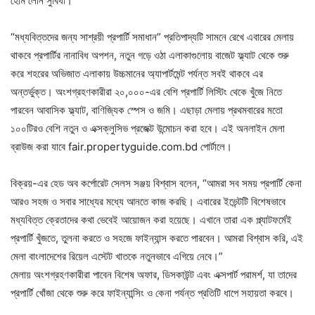
হোম লোন সুবিধা।
“মধ্যবিত্তদের জন্য সাশ্রয়ী প্রপার্টি সমাধান” প্রতিপাদ্যটি সামনে রেখে এবারের মেলায়
থাকবে প্রপার্টির নানাবিধ অপশন, নতুন গড়ে ওঠা এলাকাগুলোয় বাজেট ফ্ল্যাট থেকে শুরু
করে শহরের অভিজাত এলাকায় উচ্চমানের অ্যাপার্টমেন্ট পর্যন্ত সবই থাকবে এর
অন্তর্ভুক্ত। অংশগ্রহণকারীরা ২০,০০০-এর বেশি প্রপার্টি লিস্টিং থেকে খুঁজে নিতে
পারবেন আবাসিক ফ্ল্যাট, বাণিজ্যিক স্পেস ও জমি। এছাড়া মেলায় প্রথমবারের মতো
১০০টিরও বেশি নতুন ও এক্সক্লুসিভ প্রজেক্ট উন্মোচন করা হবে। এই অনলাইন মেলা
ব্রাউজ করা যাবে fair.propertyguide.com.bd পোর্টালে।
বিক্রয়-এর হেড অব কর্পোরেট সেলস সঞ্জয় বিশ্বাস বলেন, “আমরা সব সময় প্রপার্টি কেনা
আরও সহজ ও সবার সাধ্যের মধ্যে আনতে কাজ করছি। এবারের ইভেন্টটি বিশেষভাবে
মধ্যবিত্ত ক্রেতাদের কথা ভেবেই আয়োজন করা হয়েছে। এখানে তারা এক প্ল্যাটফর্মেই
প্রপার্টি খুঁজতে, তুলনা করতে ও সহজে ফাইন্যান্স করতে পারবেন। আমরা বিশ্বাস করি, এই
মেলা বাংলাদেশের রিয়েল এস্টেট খাতকে নতুনভাবে এগিয়ে নেবে।”
মেলায় অংশগ্রহণকারীরা পাবেন বিশেষ অফার, ডিসকাউন্ট এবং এক্সপার্ট পরামর্শ, যা তাদের
প্রপার্টি খোঁজা থেকে শুরু করে ফাইন্যান্সিং ও কেনা পর্যন্ত প্রতিটি ধাপে সহায়তা করবে।