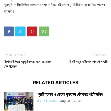
ল্যাটেন্সি ও স্থিতিশীল সংযোগের মাধ্যমে উচ্চ চাহিদাসম্পন্ন ডিজিটাল ব্যবহারিক ক্ষেত্রে
সহায়ক।
Previous article
Next article
বিশ্বের দীর্ঘতম সমুদ্র সৈকতে অপো রেনো১৫
তিনটি নতুন স্মার্টফোন আনলো শাওমি
৫জি উন্মোচন
RELATED ARTICLES
গ্রামীণফোন ও ডেকো ফুডসের কৌশগত পার্টনারশিপ
টেক সংবাদ ডেস্ক
-
August 6, 2026