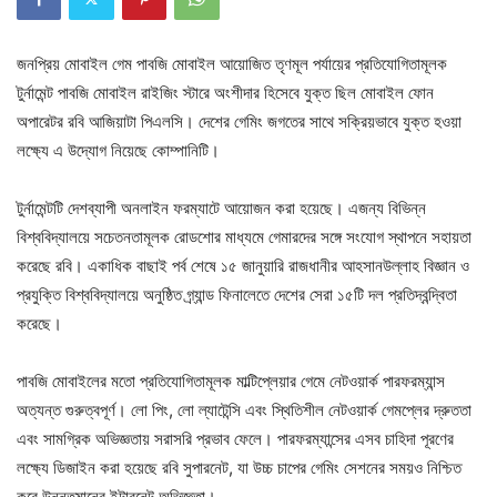
জনপ্রিয় মোবাইল গেম পাবজি মোবাইল আয়োজিত তৃণমূল পর্যায়ের প্রতিযোগিতামূলক
টুর্নামেন্ট পাবজি মোবাইল রাইজিং স্টারে অংশীদার হিসেবে যুক্ত ছিল মোবাইল ফোন
অপারেটর রবি আজিয়াটা পিএলসি। দেশের গেমিং জগতের সাথে সক্রিয়ভাবে যুক্ত হওয়া
লক্ষ্যে এ উদ্যোগ নিয়েছে কোম্পানিটি।
টুর্নামেন্টটি দেশব্যাপী অনলাইন ফরম্যাটে আয়োজন করা হয়েছে। এজন্য বিভিন্ন
বিশ্ববিদ্যালয়ে সচেতনতামূলক রোডশোর মাধ্যমে গেমারদের সঙ্গে সংযোগ স্থাপনে সহায়তা
করেছে রবি। একাধিক বাছাই পর্ব শেষে ১৫ জানুয়ারি রাজধানীর আহসানউল্লাহ বিজ্ঞান ও
প্রযুক্তি বিশ্ববিদ্যালয়ে অনুষ্ঠিত গ্র্যান্ড ফিনালেতে দেশের সেরা ১৫টি দল প্রতিদ্বন্দ্বিতা
করেছে।
পাবজি মোবাইলের মতো প্রতিযোগিতামূলক মাল্টিপ্লেয়ার গেমে নেটওয়ার্ক পারফরম্যান্স
অত্যন্ত গুরুত্বপূর্ণ। লো পিং, লো ল্যাটেন্সি এবং স্থিতিশীল নেটওয়ার্ক গেমপ্লের দ্রুততা
এবং সামগ্রিক অভিজ্ঞতায় সরাসরি প্রভাব ফেলে। পারফরম্যান্সের এসব চাহিদা পূরণের
লক্ষ্যে ডিজাইন করা হয়েছে রবি সুপারনেট, যা উচ্চ চাপের গেমিং সেশনের সময়ও নিশ্চিত
করে উন্নতমানের ইন্টারনেট অভিজ্ঞতা।