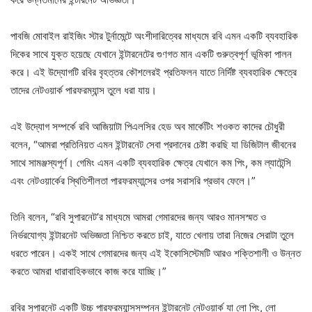
পাবজি মোবাইল রাইজিং স্টার টুর্নামেন্টে অংশীদারিত্বের মাধ্যমে রবি এমন একটি ব্যবহারিক
দিকের সাথে যুক্ত হয়েছে যেখানে ইন্টারনেটের গুণগত মান একটি গুরুত্বপূর্ণ ভূমিকা পালন
করে। এই উদ্যোগটি রবির বৃহত্তর কৌশলেরই প্রতিফলন যাতে নির্দিষ্ট ব্যবহারিক ক্ষেত্রে
তাদের নেটওয়ার্ক পারফরম্যান্স তুলে ধরা যায়।
এই উদ্যোগ সম্পর্কে রবি আজিয়াটা পিএলসির হেড অব মার্কেটিং শওকত কাদের চৌধুরী
বলেন, “আমরা প্রতিনিয়ত এমন ইন্টারনেট সেবা প্রদানের চেষ্টা করছি যা ডিজিটাল জীবনের
সাথে সামঞ্জস্যপূর্ণ। গেমিং এমন একটি ব্যবহারিক ক্ষেত্র যেখানে কম পিং, কম ল্যাটেন্সি
এবং নেটওয়ার্কের স্থিতিশীলতা পারফরম্যান্সের ওপর সরাসরি প্রভাব ফেলে।”
তিনি বলেন, “রবি সুপারনেট’র মাধ্যমে আমরা গেমারদের জন্য আরও মানসস্মত ও
নির্ভরযোগ্য ইন্টারনেট অভিজ্ঞতা নিশ্চিত করতে চাই, যাতে খেলায় তারা নিজের সেরাটা তুলে
ধরতে পারেন। একই সাথে গেমারদের জন্য এই ইকোসিস্টেমটি আরও শক্তিশালী ও উন্নত
করতে আমরা ধারাবাহিকভাবে কাজ করে যাচ্ছি।”
রবির সুপারনেট একটি উচ্চ পারফরম্যান্সসম্পন্ন ইন্টারনেট নেটওয়ার্ক যা লো পিং, লো