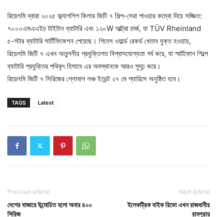
রিয়েলমি দ্বারা ২০২৫ ফ্ল্যাগশিপ কিলার জিটি ৭ শিল্প-সেরা পাওয়ার কম্বো দিয়ে সজ্জিত:
৭০০০এমএএইচ টাইটান ব্যাটারি এবং ১২০W আল্ট্রা চার্জ, যা TÜV Rheinland
৫-স্টার ব্যাটারি সার্টিফিকেশন পেয়েছে। গিনেস ওয়ার্ল্ড রেকর্ড খেতাব যুক্ত হওয়ায়,
রিয়েলমি জিটি ৭ এখন অতুলনীয় প্রযুক্তিগত বিশ্বাসযোগ্যতা গর্ব করে, যা স্মার্টফোন শিল্পে
ব্যাটারি প্রযুক্তির পথিকৃৎ হিসাবে এর অবস্থানকে আরও সুদৃঢ় করে।
রিয়েলমি জিটি ৭ সিরিজের গ্লোবাল লঞ্চ ইভেন্ট ২৭ মে প্যারিসে অনুষ্ঠিত হবে।
TAGS
Latest
Previous article
Next article
দেশের বাজারে উন্মোচিত হলো অনার ৪০০
ইলেকট্রিক বাইক রিভো এখন রাজধানীর
সিরিজ
রামপুরায়