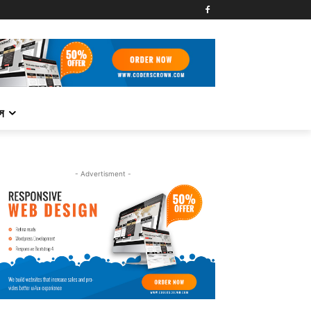
্স
- Advertisment -