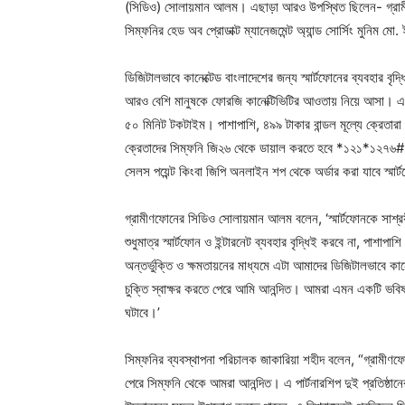
(সিডিও) সোলায়মান আলম। এছাড়া আরও উপস্থিত ছিলেন- গ্রামীণ
সিম্ফনির হেড অব প্রোডাক্ট ম্যানেজমেন্ট অ্যান্ড সোর্সিং মুনিম
ডিজিটালভাবে কানেক্টেড বাংলাদেশের জন্য স্মার্টফোনের ব্যবহার বৃদ্ধির
আরও বেশি মানুষকে ফোরজি কানেক্টিভিটির আওতায় নিয়ে আসা। এ প
৫০ মিনিট টকটাইম। পাশাপাশি, ৪৯৯ টাকার বান্ডল মূল্যে ক্রে
ক্রেতাদের সিম্ফনি জি২৬ থেকে ডায়াল করতে হবে *১২১*১২৭৬#। সক
সেলস পয়েন্ট কিংবা জিপি অনলাইন শপ থেকে অর্ডার করা যাবে স্মা
গ্রামীণফোনের সিডিও সোলায়মান আলম বলেন, ‘স্মার্টফোনকে সাশ্রয়ী 
শুধুমাত্র স্মার্টফোন ও ইন্টারনেট ব্যবহার বৃদ্ধিই করবে না, পাশা
অন্তর্ভুক্তি ও ক্ষমতায়নের মাধ্যমে এটা আমাদের ডিজিটালভাবে ক
চুক্তি স্বাক্ষর করতে পেরে আমি আনন্দিত। আমরা এমন একটি ভবিষ্যত
ঘটাবে।’
সিম্ফনির ব্যবস্থাপনা পরিচালক জাকারিয়া শহীদ বলেন, “গ্রামীণফো
পেরে সিম্ফনি থেকে আমরা আনন্দিত। এ পার্টনারশিপ দুই প্রতিষ্ঠা