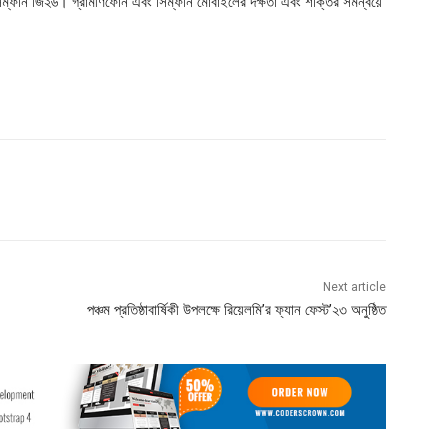
ম্ফনি জি২৬। গ্রামীণফোন এবং সিম্ফনি মোবাইলের দক্ষতা এবং শক্তির সমন্বয়ে
Next article
পঞ্চম প্রতিষ্ঠাবার্ষিকী উপলক্ষে রিয়েলমি’র ফ্যান ফেস্ট’২৩ অনুষ্ঠিত