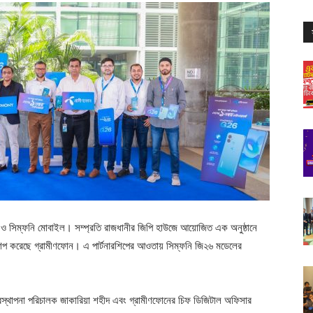
ফোন ও সিম্ফনি মোবাইল। সম্প্রতি রাজধানীর জিপি হাউজে আয়োজিত এক অনুষ্ঠানে
্টনারশিপ করেছে গ্রামীণফোন। এ পার্টনারশিপের আওতায় সিম্ফনি জি২৬ মডেলের
 ব্যবস্থাপনা পরিচালক জাকারিয়া শহীদ এবং গ্রামীণফোনের চিফ ডিজিটাল অফিসার