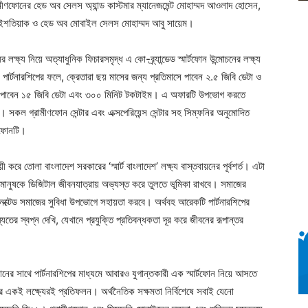
ফোনের হেড অব সেলস অ্যান্ড কাস্টমার ম্যানেজমেন্ট মোহাম্মদ আওলাদ হোসেন,
 মো. ইশতিয়াক ও হেড অব মোবাইল সেলস মোহাম্মদ আবু সায়েম।
 লক্ষ্য নিয়ে অত্যাধুনিক ফিচারসমৃদ্ধ এ কো-ব্র্যান্ডেড স্মার্টফোন উন্মোচনের লক্ষ্য
ার্টনারশিপের ফলে, ক্রেতারা ছয় মাসের জন্য প্রতিমাসে পাবেন ২.৫ জিবি ডেটা ও
তারা পাবেন ১৫ জিবি ডেটা এবং ৩০০ মিনিট টকটাইম। এ অফারটি উপভোগ করতে
ল গ্রামীণফোন সেন্টার এবং এক্সপেরিয়েন্স সেন্টার সহ সিম্ফনির অনুমোদিত
র্টফোনটি।
করে তোলা বাংলাদেশ সরকারের ‘স্মার্ট বাংলাদেশ’ লক্ষ্য বাস্তবায়নের পূর্বশর্ত। এটা
পাশি মানুষকে ডিজিটাল জীবনযাত্রায় অভ্যস্ত করে তুলতে ভূমিকা রাখবে। সমাজের
ানেক্টেড সমাজের সুবিধা উপভোগে সহায়তা করবে। অর্থবহ আরেকটি পার্টনারশিপের
ের স্বপ্ন দেখি, যেখানে প্রযুক্তি প্রতিবন্ধকতা দূর করে জীবনের রূপান্তর
নের সাথে পার্টনারশিপের মাধ্যমে আবারও যুগান্তকারী এক স্মার্টফোন নিয়ে আসতে
নের একই লক্ষ্যেরই প্রতিফলন। অর্থনৈতিক সক্ষমতা নির্বিশেষে সবাই যেনো