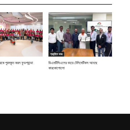
প্রযুক্তি খবর
ে পুরস্কৃত করল ফুডপ্যান্ডা
ডিএমটিসিএলের বহরে টেলিমেটিকস আনছে
কারকোপোলো