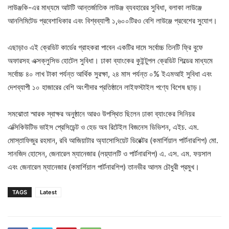
লাউঞ্জকি-এর মাধ্যমে আটটি আন্তর্জাতিক লাউঞ্জ ব্যবহারের সুবিধা, বলাকা লাউঞ্জে
আনলিমিটেড প্রবেশাধিকার এবং বিশ্বব্যাপী ১,৬০০টিরও বেশি লাউঞ্জে প্রবেশের সুযোগ।
এছাড়াও এই ক্রেডিট কার্ডের গ্রাহকরা পাবেন একটির দামে সর্বোচ্চ তিনটি ফ্রি বুফে
অফারসহ এক্সক্লুসিভ হোটেল সুবিধা। ঢাকা ব্যাংকের কুইন্টুপল ক্রেডিট শিল্ডের মাধ্যমে
সর্বোচ্চ ৪০ লাখ টাকা পর্যন্ত আর্থিক সুরক্ষা, ২৪ মাস পর্যন্ত ০% ইএমআই সুবিধা এবং
দেশব্যাপী ১০ হাজারের বেশি অংশীদার প্রতিষ্ঠানে লাইফস্টাইল পণ্যে বিশেষ ছাড়।
সমঝোতা স্মারক স্বাক্ষর অনুষ্ঠানে আরও উপস্থিত ছিলেন ঢাকা ব্যাংকের সিনিয়র
এক্সিকিউটিভ ভাইস প্রেসিডেন্ট ও হেড অব রিটেইল বিজনেস ডিভিশন, এইচ. এম.
মোস্তাফিজুর রহমান, রবি আজিয়াটার অ্যাসোসিয়েট ডিরেক্টর (কমার্শিয়াল পার্টনারশিপ) মো.
সানজিদ হোসেন, জেনারেল ম্যানেজার (লয়্যালটি ও পার্টনারশিপ) এ. এস. এম. ফয়সাল
এবং জেনারেল ম্যানেজার (কমার্শিয়াল পার্টনারশিপ) তানভীর আলম চৌধুরী প্রমুখ।
TAGS
Latest