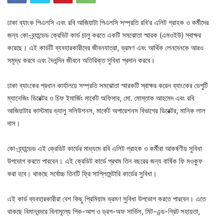
ঢাকা ব্যাংক পিএলসি এবং রবি আজিয়াটা পিএলসি সম্প্রতি রবি’র এলিট গ্রাহক ও কর্মীদের
জন্য কো-ব্র্যান্ডেড ক্রেডিট কার্ড চালু করতে একটি সমঝোতা স্মারক (এমওইউ) স্বাক্ষর
করেছে। এই কার্ডটি ব্যবহারকারীদের জীবনযাত্রা, ভ্রমণ এবং আর্থিক লেনদেনকে আরও
সমৃদ্ধ করবে এবং দৈনন্দিন জীবনে অতিরিক্ত সুবিধা প্রদান করবে।
ঢাকা ব্যাংকের প্রধান কার্যালয়ে সম্প্রতি সমঝোতা স্মারকটি স্বাক্ষর করেন ব্যাংকের ডেপুটি
ম্যানেজিং ডিরেক্টর ও চিফ ইমার্জিং মার্কেট অফিসার, মো. মোস্তাক আহমেদ এবং রবি
আজিয়াটার কাস্টমার ভ্যালু সলিউশনস, মার্কেট অপারেশনস বিভাগের ডিরেক্টর, মানিক লাল
দাস।
কো-ব্র্যান্ডেড এই ক্রেডিট কার্ডের মাধ্যমে রবি এলিট গ্রাহক ও কর্মীরা আকর্ষণীয় সুবিধা
উপভোগ করতে পারবেন। এই ক্রেডিট কার্ডে প্রথম তিন বছরের জন্য বার্ষিক ফি মওকুফ
করা হবে। থাকছে সর্বোচ্চ তিনটি ফ্রি সাপ্লিমেন্টারি কার্ডের সুবিধা।
এই কার্ড ব্যবহারকারীরা বেশ কিছু প্রিমিয়াম ভ্রমণ সুবিধা উপভোগ করতে পারবেন। এতে
থাকছে বিমানবন্দরে বিনামূল্যে পিক-আপ ও ড্রপ-অফ সার্ভিস, মিট-এন্ড-গ্রিট সহায়তা,