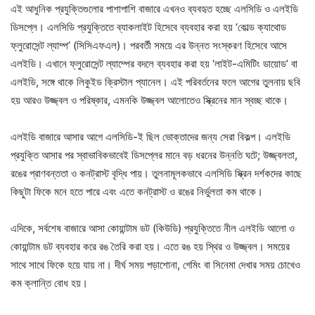
এই আধুনিক প্রযুক্তিগুলোর পাশাপাশি বাজারে এখনও ব্যবহৃত হচ্ছে এলসিডি ও এলইডি
ডিসপ্লে। এলসিডি প্রযুক্তিতে ব্যাকলাইট হিসেবে ব্যবহার করা হয় ‘কোল্ড ক্যাথোড
ফ্লুরোসেন্ট ল্যাম্প’ (সিসিএফএল)। পরবর্তী সময়ে এর উন্নত সংস্করণ হিসেবে আসে
এলইডি। এখানে ফ্লুরোসেন্ট ল্যাম্পের বদলে ব্যবহার করা হয় ‘লাইট-এমিটিং ডায়োড’ বা
এলইডি, সঙ্গে থাকে লিকুইড ক্রিস্টাল প্যানেল। এই পরিবর্তনের ফলে আগের তুলনায় ছবি
হয় আরও উজ্জ্বল ও পরিষ্কার, এমনকি উজ্জ্বল আলোতেও স্ক্রিনের মান স্বচ্ছ থাকে।
এলইডি বাজারে আসার আগে এলসিডি-ই ছিল ভোক্তাদের জন্য সেরা বিকল্প। এলইডি
প্রযুক্তি আসার পর স্বাভাবিকভাবেই ডিসপ্লের মানে বড় ধরনের উন্নতি ঘটে; উজ্জ্বলতা,
রঙের প্রাণবন্ততা ও কনট্রাস্ট বৃদ্ধি পায়। তুলনামূলকভাবে এলসিডি স্ক্রিন দর্শকদের কাছে
কিছুটা ফিকে মনে হতে পারে এবং এতে কনট্রাস্ট ও রঙের নির্ভুলতা কম থাকে।
এদিকে, সর্বশেষ বাজারে আসা কোয়ান্টাম ডট (কিউডি) প্রযুক্তিতে নীল এলইডি আলো ও
কোয়ান্টাম ডট ব্যবহার করে রঙ তৈরি করা হয়। এতে রঙ হয় স্থির ও উজ্জ্বল। সময়ের
সাথে সাথে ফিকে হয়ে যায় না। দীর্ঘ সময় পড়াশোনা, গেমিং বা সিনেমা দেখার সময় চোখেও
কম ক্লান্তি বোধ হয়।