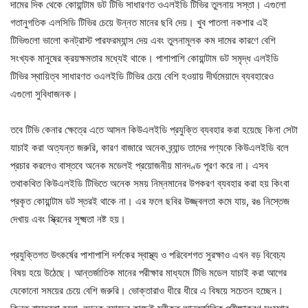
দামের দিক থেকে কোয়ান্টাম ডট টিভি সাধারণত ওএলইডি টিভির তুলনায় সস্তা। এগুলো
গতানুগতিক এলসিডি টিভির চেয়ে উন্নত মানের ছবি দেয়। খুব পাতলা নকশার এই
টিভিগুলো ভালো কনট্রাস্ট পারফরম্যান্স দেয় এবং তুলনামূলক কম দামের কারণে বেশি
সংখ্যক মানুষের ক্রয়ক্ষমতার মধ্যেই থাকে। পাশাপাশি কোয়ান্টাম ডট সমৃদ্ধ এলইডি
টিভির স্থায়িত্ব সাধারণত ওএলইডি টিভির চেয়ে বেশি হওয়ায় দীর্ঘমেয়াদে ব্যবহারেও
এগুলো সুবিধাজনক।
তবে টিভি কেনার ক্ষেত্রে এতে আসল কিউএলইডি প্রযুক্তি ব্যবহার করা হয়েছে কিনা সেটা
যাচাই করা অত্যন্ত জরুরি, কারণ বাজারে অনেক ব্র্যান্ড তাদের পণ্যকে কিউএলইডি বলে
প্রচার করলেও বাস্তবে অনেক মডেলই প্রয়োজনীয় মানদণ্ড পূরণ করে না। এসব
তথাকথিত কিউএলইডি টিভিতে অনেক সময় নিম্নমানের উপকরণ ব্যবহার করা হয় কিংবা
প্রকৃত কোয়ান্টাম ডট স্তরই থাকে না। এর ফলে ছবির উজ্জ্বলতা কমে যায়, রঙ নিস্তেজ
দেখায় এবং স্ক্রিনের সূক্ষ্মতা নষ্ট হয়।
প্রযুক্তিগত উৎকর্ষের পাশাপাশি দর্শকের স্বাস্থ্য ও পরিবেশগত সুরক্ষাও এখন বড় বিবেচ্য
বিষয় হয়ে উঠেছে। আন্তর্জাতিক মানের পরীক্ষার মাধ্যমে টিভি মডেল যাচাই করা আগের
যেকোনো সময়ের চেয়ে বেশি জরুরি। ভোক্তারাও ধীরে ধীরে এ বিষয়ে সচেতন হচ্ছেন।