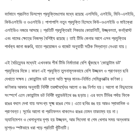
বর্তমানে প্রচলিত ডিসপ্লে প্রযুক্তিগুলোর মধ্যে রয়েছে এলসিডি, এলইডি, মিনি-এলইডি,
কিউএলইডি ও ওএলইডি। পাশাপাশি নতুন প্রযুক্তি হিসেবে কিউ-ওএলইডি ও মাইক্রো
এলইডিও নজরে আসছে। প্রতিটি প্রযুক্তিরই পিকচার কোয়ালিটি, উজ্জ্বলতা, কনট্রাস্ট
এবং দামের ক্ষেত্রে নিজস্ব বৈশিষ্ট্য রয়েছে। তাই টিভি কেনার আগে এসব প্রযুক্তির
পার্থক্য জানা জরুরি, যাতে প্রয়োজন ও বাজেট অনুযায়ী সঠিক সিদ্ধান্ত নেওয়া যায়।
এই বৈচিত্র্যের মধ্যেই এখনকার শীর্ষ টিভি নির্মাতারা বেশি ঝুঁকছেন ‘কোয়ান্টাম ডট’
প্রযুক্তির দিকে। কারণ এই প্রযুক্তি তুলনামূলকভাবে বেশি উজ্জ্বল ও প্রাণবন্ত ছবি
দেখাতে সক্ষম। কোয়ান্টাম ডট হলো অতি ক্ষুদ্র মানব–নির্মিত সেমিকন্ডাক্টর কণিকা।
কণিকার আকার অনুযায়ী নির্দিষ্ট তরঙ্গদৈর্ঘ্যের আলো ও রঙ নির্গত হয়। আলো বা বিদ্যুতের
সংস্পর্শে এলে কোয়ান্টাম ডট নির্দিষ্ট ব্যান্ডউইথে রঙ ছড়ায়। এর ফলে টিভির পর্দায় ফিকে
রঙের বদলে দেখা যায় অসংখ্য সূক্ষ্ম রঙের শেড। এতে ছবির রঙ হয় আরও স্বাভাবিক ও
প্রাণবন্ত। সূর্যের আলো বা প্রতিফলন থাকলেও রঙের তেমন তারতম্য হয় না।
অ্যানিমেশন ও খেলাধুলার দৃশ্য হয় উজ্জ্বল, আর সিনেমা বা গেম খেলার সময় অন্ধকার
দৃশ্যেও স্পষ্টভাবে ধরা পড়ে প্রতিটি খুঁটিনাটি।