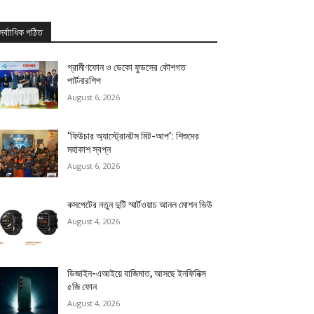
সর্বাাধিক পঠিত
গ্রামীণফোন ও ডেকো ফুডসের কৌশগত
পার্টনারশিপ
August 6, 2026
‘ফিউচার অ্যাস্ট্রোনটস মিট-আপ’: শিশুদের
মহাকাশ স্বপ্ন
August 6, 2026
কসপেটের নতুন দুটি স্মার্টওয়াচ আনল মোশন ভিউ
August 4, 2026
ডিজাইন-এআইয়ে বাজিমাত, আসছে ইনফিনিক্স
৫জি ফোন
August 4, 2026