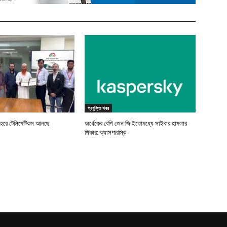
প্রযুক্তি খবর
বহরে টেলিমেটিকস আনছে
অর্ধেকের বেশি জেন জি ইতোমধ্যে সাইবার হামলার
শিকার: ক্যাসপারস্কি