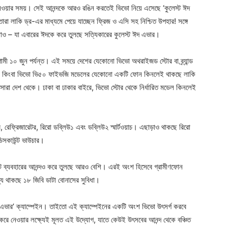
রে নেওয়ার সময়। সেই আনন্দকে আরও রঙিন করতেই ভিভো নিয়ে এসেছে ‘কুলেস্ট ঈদ
েতারা লাকি ড্র-এর মাধ্যমে পেয়ে যাচ্ছেন ফ্রিজ ও এসি সহ নিশ্চিত উপহার! সঙ্গে
ুবিধাও – যা এবারের ঈদকে করে তুলছে সত্যিকারের কুলেস্ট ঈদ এভার।
গামী ১০ জুন পর্যন্ত। এই সময়ে দেশের যেকোনো ভিভো অথরাইজড স্টোর বা ব্র্যান্ড
 কিংবা ভিভো ভি৫০ ফাইভজি মডেলের যেকোনো একটি ফোন কিনলেই থাকছে লাকি
রা দেশ থেকে। ঢাকা বা ঢাকার বাইরে, ভিভো স্টোর থেকে নির্ধারিত মডেল কিনলেই
র, রেফ্রিজারেটর, রিরো ডব্লিউ১ এবং ডব্লিউ২ স্মার্টওয়াচ। এছাড়াও থাকছে রিরো
িসকাউন্ট ভাউচার।
রনেট ব্যবহারের আনন্দও করে তুলছে আরও বেশি। এরই অংশ হিসেবে গ্রামীণফোন
্য থাকছে ১৮ জিবি ডাটা বোনাসের সুবিধা।
দ এভার’ ক্যাম্পেইন। তাইতো এই ক্যাম্পেইনের একটি অংশ ভিভো উৎসর্গ করবে
গ করে নেওয়ার লক্ষ্যেই মূলত এই উদ্যোগ, যাতে কেউই উৎসবের আনন্দ থেকে বঞ্চিত