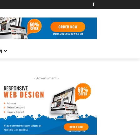
্স
- Advertisment -