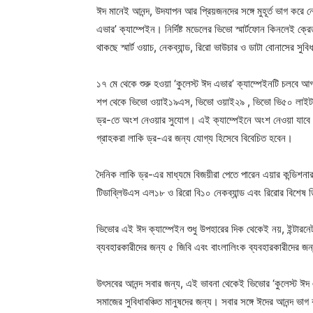
ঈদ মানেই আনন্দ, উদযাপন আর প্রিয়জনদের সঙ্গে মুহূর্ত ভাগ ক
এভার’ ক্যাম্পেইন। নির্দিষ্ট মডেলের ভিভো স্মার্টফোন কিনলেই ক্র
থাকছে স্মার্ট ওয়াচ, নেকব্যান্ড, রিরো ভাউচার ও ডাটা বোনাসের স
১৭ মে থেকে শুরু হওয়া ‘কুলেস্ট ঈদ এভার’ ক্যাম্পেইনটি চলবে আ
শপ থেকে ভিভো ওয়াই১৯এস, ভিভো ওয়াই২৯ , ভিভো ভি৫০ লাইট
ড্র-তে অংশ নেওয়ার সুযোগ। এই ক্যাম্পেইনে অংশ নেওয়া যাবে সা
গ্রাহকরা লাকি ড্র-এর জন্য যোগ্য হিসেবে বিবেচিত হবেন।
দৈনিক লাকি ড্র-এর মাধ্যমে বিজয়ীরা পেতে পারেন এয়ার কন্ডিশনা
টিডাব্লিউএস এল১৮ ও রিরো বি১০ নেকব্যান্ড এবং রিরোর বিশেষ ড
ভিভোর এই ঈদ ক্যাম্পেইন শুধু উপহারের দিক থেকেই নয়, ইন্টা
ব্যবহারকারীদের জন্য ৫ জিবি এবং বাংলালিংক ব্যবহারকারীদের জন
উৎসবের আনন্দ সবার জন্য, এই ভাবনা থেকেই ভিভোর ‘কুলেস্ট ঈ
সমাজের সুবিধাবঞ্চিত মানুষদের জন্য। সবার সঙ্গে ঈদের আনন্দ ভা