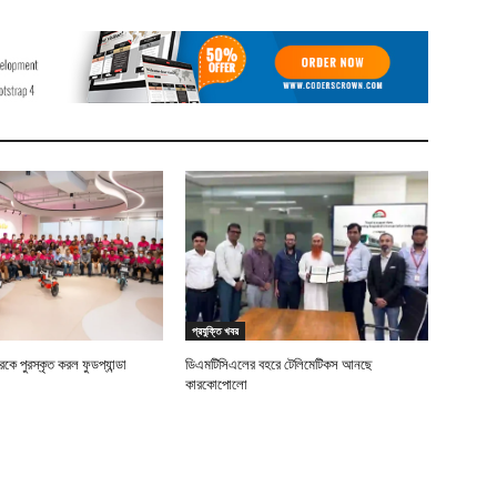
প্রযুক্তি খবর
ে পুরস্কৃত করল ফুডপ্যান্ডা
ডিএমটিসিএলের বহরে টেলিমেটিকস আনছে
কারকোপোলো