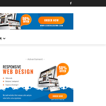
্স
- Advertisment -