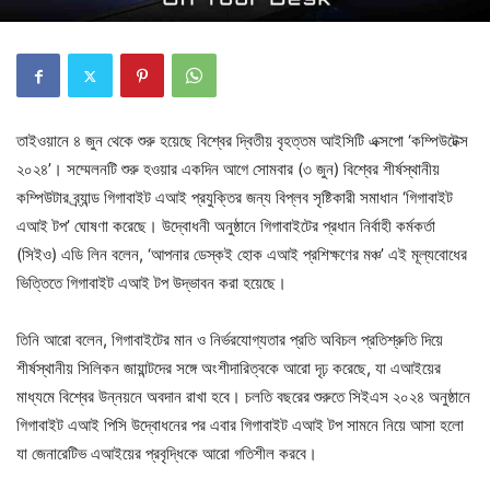
তাইওয়ানে ৪ জুন থেকে শুরু হয়েছে বিশ্বের দ্বিতীয় বৃহত্তম আইসিটি এক্সপো ‘কম্পিউটেক্স
২০২৪’। সম্মেলনটি শুরু হওয়ার একদিন আগে সোমবার (৩ জুন) বিশ্বের শীর্ষস্থানীয়
কম্পিউটার ব্র্যান্ড গিগাবাইট এআই প্রযুক্তির জন্য বিপ্লব সৃষ্টিকারী সমাধান ‘গিগাবাইট
এআই টপ’ ঘোষণা করেছে। উদ্বোধনী অনুষ্ঠানে গিগাবাইটের প্রধান নির্বাহী কর্মকর্তা
(সিইও) এডি লিন বলেন, ‘আপনার ডেস্কই হোক এআই প্রশিক্ষণের মঞ্চ’ এই মূল্যবোধের
ভিত্তিতে গিগাবাইট এআই টপ উদ্ভাবন করা হয়েছে।
তিনি আরো বলেন, গিগাবাইটের মান ও নির্ভরযোগ্যতার প্রতি অবিচল প্রতিশ্রুতি দিয়ে
শীর্ষস্থানীয় সিলিকন জায়ান্টদের সঙ্গে অংশীদারিত্বকে আরো দৃঢ় করেছে, যা এআইয়ের
মাধ্যমে বিশ্বের উন্নয়নে অবদান রাখা হবে। চলতি বছরের শুরুতে সিইএস ২০২৪ অনুষ্ঠানে
গিগাবাইট এআই পিসি উদ্বোধনের পর এবার গিগাবাইট এআই টপ সামনে নিয়ে আসা হলো
যা জেনারেটিভ এআইয়ের প্রবৃদ্ধিকে আরো গতিশীল করবে।