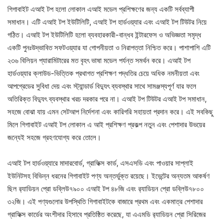
গিগাবাইট এআই টপ হলো লোকাল এআই মডেল প্রশিক্ষণের জন্য একটি সর্বব্যাপী
সমাধান। এটি এআই টপ ইউটিলিটি, এআই টপ হার্ডওয়্যার এবং এআই টপ টিউটর নিয়ে
গঠিত। এআই টপ ইউটিলিটি হলো ব্যবহারকারী-বান্ধব ইন্টারফেস ও অভিজ্ঞতা সমৃদ্ধ
একটি পুনঃউদ্ভাবিত সফটওয়্যার যা গোপনীয়তা ও নিরাপত্তা নিশ্চিত করে। পাশাপাশি এটি
২৩৬ বিলিয়ন প্যারামিটারের মত বৃহৎ ভাষা মডেল পর্যন্ত সমর্থন করে। এআই টপ
হার্ডওয়্যার ক্লাউড-ভিত্তিক প্রথাগত প্রশিক্ষণ পদ্ধতির চেয়ে অধিক নমনীয়তা এবং
আপগ্রেডের সুবিধা দেয় এবং স্ট্যান্ডার্ড বিদ্যুৎ ব্যবস্থার সাথে সামঞ্জস্যপূর্ণ যার ফলে
অতিরিক্ত বিদ্যুৎ ব্যবস্থার খরচ দরকার পরে না। এআই টপ টিউটর এআই টপ সমাধান,
সহজে বোঝা যায় এমন সেটআপ নির্দেশনা এবং কারিগরি সহায়তা প্রদান করে। এই সবকিছু
মিলে গিগাবাইট এআই টপ লোকাল এ আই প্রশিক্ষণ প্রকল্প নতুন এবং পেশাদার উভয়ের
জন্যেই সহজে গ্রহণযোগ্য করে তোলে।
এআই টপ হার্ডওয়্যারে মাদারবোর্ড, গ্রাফিক্স কার্ড, এসএসডি এবং পাওয়ার সাপ্লাই
ইউনিটসহ বিভিন্ন ধরনের গিগাবাইট পণ্য অন্তর্ভুক্ত রয়েছে। ইভেন্টের অন্যতম আকর্ষণ
ছিল র‍্যাডিয়ন প্রো ডব্লিউ৭৯০০ এআই টপ ৪৮জি এবং র‍্যাডিয়ন প্রো ডব্লিউ৭৮০০
৩২জি। এই পণ্যগুলোর উপস্থিতি গিগাবাইটকে বাজারে প্রথম এবং একমাত্র পেশাদার
গ্রাফিক্স কার্ডের অংশীদার হিসাবে প্রতিষ্ঠিত করেছে, যা এএমডি র‍্যাডিয়ন প্রো সিরিজের