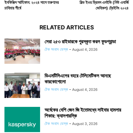
ইনফিনিক্স স্মার্টফোন: ২০২৪ সালে তরুণদের
বিল্ড ইওর ড্রিমস এনইভি (নিউ এনার্জি
চাহিদার শীর্ষে
ভেহিকল) ট্রেইনিং ২০২৪
RELATED ARTICLES
সেরা ২৫৩ রাইডারকে পুরস্কৃত করল ফুডপ্যান্ডা
টেক সংবাদ ডেস্ক
-
August 4, 2026
ডিএমটিসিএলের বহরে টেলিমেটিকস আনছে
কারকোপোলো
টেক সংবাদ ডেস্ক
-
August 4, 2026
অর্ধেকের বেশি জেন জি ইতোমধ্যে সাইবার হামলার
শিকার: ক্যাসপারস্কি
টেক সংবাদ ডেস্ক
-
August 3, 2026