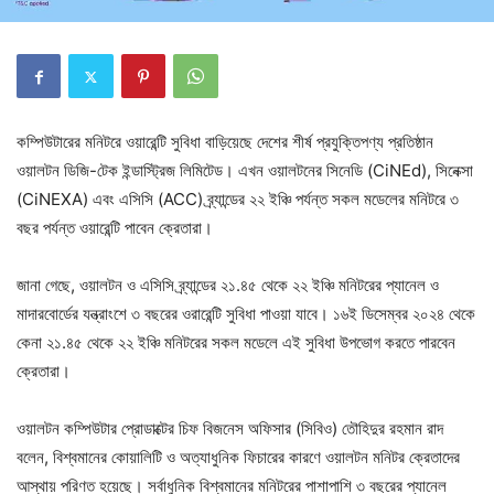
কম্পিউটারের মনিটরে ওয়ারেন্টি সুবিধা বাড়িয়েছে দেশের শীর্ষ প্রযুক্তিপণ্য প্রতিষ্ঠান
ওয়ালটন ডিজি-টেক ইন্ডাস্ট্রিজ লিমিটেড। এখন ওয়ালটনের সিনেডি (CiNEd), সিনেক্সা
(CiNEXA) এবং এসিসি (ACC) ব্র্যান্ডের ২২ ইঞ্চি পর্যন্ত সকল মডেলের মনিটরে ৩
বছর পর্যন্ত ওয়ারেন্টি পাবেন ক্রেতারা।
জানা গেছে, ওয়ালটন ও এসিসি ব্র্যান্ডের ২১.৪৫ থেকে ২২ ইঞ্চি মনিটরের প্যানেল ও
মাদারবোর্ডের যন্ত্রাংশে ৩ বছরের ওরারেন্টি সুবিধা পাওয়া যাবে। ১৬ই ডিসেম্বর ২০২৪ থেকে
কেনা ২১.৪৫ থেকে ২২ ইঞ্চি মনিটরের সকল মডেলে এই সুবিধা উপভোগ করতে পারবেন
ক্রেতারা।
ওয়ালটন কম্পিউটার প্রোডাক্টের চিফ বিজনেস অফিসার (সিবিও) তৌহিদুর রহমান রাদ
বলেন, বিশ্বমানের কোয়ালিটি ও অত্যাধুনিক ফিচারের কারণে ওয়ালটন মনিটর ক্রেতাদের
আস্থায় পরিণত হয়েছে। সর্বাধুনিক বিশ্বমানের মনিটরের পাশাপাশি ৩ বছরের প্যানেল