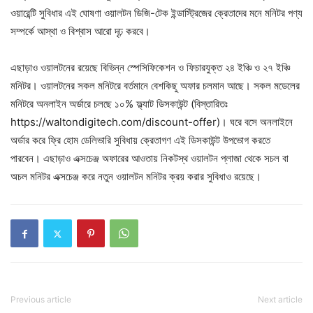
ওয়ারেন্টি সুবিধার এই ঘোষণা ওয়ালটন ডিজি-টেক ইন্ডাস্ট্রিজের ক্রেতাদের মনে মনিটর পণ্য
সম্পর্কে আস্থা ও বিশ্বাস আরো দৃঢ় করবে।
এছাড়াও ওয়ালটনের রয়েছে বিভিন্ন স্পেসিফিকেশন ও ফিচারযুক্ত ২৪ ইঞ্চি ও ২৭ ইঞ্চি
মনিটর। ওয়ালটনের সকল মনিটরে বর্তমানে বেশকিছু অফার চলমান আছে। সকল মডেলের
মনিটরে অনলাইন অর্ডারে চলছে ১০% ফ্ল্যাট ডিসকাউন্ট (বিস্তারিতঃ
https://waltondigitech.com/discount-offer)। ঘরে বসে অনলাইনে
অর্ডার করে ফ্রি হোম ডেলিভারি সুবিধায় ক্রেতাগণ এই ডিসকাউন্ট উপভোগ করতে
পারবেন। এছাড়াও এক্সচেঞ্জ অফারের আওতায় নিকটস্থ ওয়ালটন প্লাজা থেকে সচল বা
অচল মনিটর এক্সচেঞ্জ করে নতুন ওয়ালটন মনিটর ক্রয় করার সুবিধাও রয়েছে।
Previous article
Next article