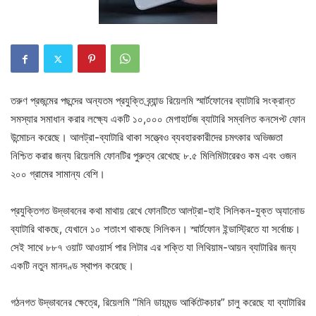
তরুণ প্রজন্মের পছন্দের অন্যতম প্রযুক্তি ব্র্যান্ড রিয়েলমি স্মার্টফোনের ব্যাটারি সংক্রান্ত
সমস্যার সমাধান করার লক্ষ্যে একটি ১০,০০০ মেগাহার্টজ ব্যাটারি সম্বলিত কনসেপ্ট ফোন
উন্মোচন করেছে। আলট্রা-ব্যাটারি থাকা সত্ত্বেও ব্যবহারকারীদের চমৎকার অভিজ্ঞতা
নিশ্চিত করার জন্য রিয়েলমি ফোনটির পুরুত্ব রেখেছে ৮.৫ মিলিমিটারেরও কম এবং ওজন
২০০ গ্রামের সামান্য বেশি।
প্রযুক্তিগত উদ্ভাবনের কথা মাথায় রেখে ফোনটিতে আলট্রা-হাই সিলিকন-যুক্ত অ্যানোড
ব্যাটারি থাকছে, যেখানে ১০ শতাংশ থাকছে সিলিকন। স্মার্টফোন ইন্ডাস্ট্রিতে যা সর্বোচ্চ।
সেই সাথে ৮৮৭ ওয়াট আওয়ার্স পার লিটার এর শক্তি যা লিথিয়াম-আয়ন ব্যাটারির জন্য
একটি নতুন মানদণ্ড স্থাপন করেছে।
গঠনগত উদ্ভাবনের ক্ষেত্রে, রিয়েলমি “মিনি ডায়মন্ড আর্কিটেকচার” চালু করেছে যা ব্যাটারির