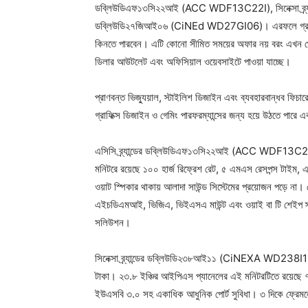
ডব্লিউডিএফ১৩সি২২আই (ACC WDF13C22I), সিনেক্সা ব্র্যা
ডব্লিউডি২৭জিআই০৬ (CiNEd WD27GI06)। এরফলে গ্রাহকরা এ
কিনতে পারবেন। এটি কোনো সীমিত সময়ের অফার নয় বরং এখন থেক
ডিলার আউটলেট এবং অফিসিয়াল ওয়েবসাইটে পাওয়া যাচ্ছে।
প্রাণবন্ত ভিজ্যুয়াল, স্টাইলিশ ডিজাইন এবং ব্যবহারবান্ধব ফি
গ্রাফিক্স ডিজাইন ও গেমিং পারফরম্যান্সের জন্য হয়ে উঠতে পারে এক
এসিসি ব্র্যান্ডের ডব্লিউডিএফ১৩সি২২আই (ACC WDF13C22I) মড
মনিটরে রয়েছে ১০০ হার্জ রিফ্রেশ রেট, ৫ এমএস রেসপন্স টাইম
ওয়াট স্পিকার থাকায় আলাদা সাউন্ড সিস্টেমের প্রয়োজন পড়ে ন
এইচডিএমআই, ভিজিএ, ভিইএসএ মাউন্ট এবং ওয়াই বা টি শেইপ স্ট্যা
সলিউশন।
সিনেক্সা ব্র্যান্ডের ডব্লিউডি২৩৮আই১১ (CiNEXA WD238I11) ম
টাকা। ২৩.৮ ইঞ্চির আইপিএস প্যানেলের এই মনিটরটিতে রয়েছে ৭৫ 
ইউএসবি ৩.০ সহ একাধিক আধুনিক পোর্ট সুবিধা। ৩ দিকে ফ্রেমলেস 