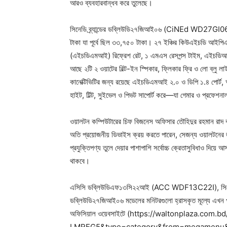
আরও ব্যবহারবান্ধব করে তুলেছে।
সিনেডি ব্র্যান্ডের ডব্লিউডি২৭জিআই০৬ (CiNEd WD27GI06) মড
টাকা যা পূর্বে ছিল ৩৩,৭৫০ টাকা। ২৭ ইঞ্চির কিউএইচডি আইপিএস 
(এইচডিএমআই) রিফ্রেশ রেট, ১ এমএস রেসপন্স টাইম, এইচডিআ
আছে ২টি ২ ওয়াটের বিল্ট-ইন স্পিকার, ফ্লিকার ফ্রি ও লো ব্লু
কানেক্টিভিটির জন্য রয়েছে এইচডিএমআই ২.০ ও ডিপি ১.৪ পোর্ট, 
হাইট, টিল্ট, সুইভেল ও পিভট সাপোর্ট করে—যা গেমার ও প্রফেশ
ওয়ালটন কম্পিউটারের চিফ বিজনেস অফিসার তৌহিদুর রহমান রাদ বল
অতি প্রয়োজনীয় ডিভাইস ক্রয় করতে পারেন, সেজন্য ওয়ালটনের জন
প্রযুক্তিপণ্য তুলে দেয়ার পাশাপাশি সর্বোচ্চ ক্রেতাসুবিধাও দিয
থাকবে।
এসিসি ডব্লিউডিএফ১৩সি২২আই (ACC WDF13C22I), সিন
ডব্লিউডি২৭জিআই০৬ মডেলের মনিটরগুলো হ্রাসকৃত মূল্যে এখন প
অফিসিয়াল ওয়েবসাইটে (https://waltonplaza.com
LMREG5&type=category&from=megamenu&isIgnoreF