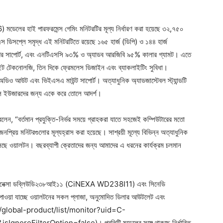
েলের হাই পারফরমেন্স গেমিং মনিটরটির মূল্য নির্ধারণ করা হয়েছে ৩২,৭৫০
ডিসপ্লে সমৃদ্ধ এই মনিটরটিতে রয়েছে ১৬৫ হার্জ (ডিপি) ও ১৪৪ হার্জ
র সাপোর্ট, এবং এনটিএসসি ৯৩% ও অ্যাডব আরজিবি ৯৫% কালার গ্যামট। এতে
 লাইট টেকনোলজি, তিন দিকে ফ্রেমলেস ডিজাইন এবং ব্যাকলাইটিং সুবিধা।
অডিও আউট এবং ভিইএসএ মাউন্ট সাপোর্ট। অত্যাধুনিক অ্যাডজাস্টেবল স্ট্যান্ডটি
নাল ইউজারদের জন্য একে করে তোলে আদর্শ।
েন, “বর্তমান প্রযুক্তি-নির্ভর সময়ে গ্রাহকরা যাতে সহজেই কম্পিউটারের মতো
প্রিয় মনিটরগুলোর মূল্যহ্রাস করা হয়েছে। সাশ্রয়ী মূল্যে বিভিন্ন অত্যাধুনিক
়ে আসছে ওয়ালটন। বছরব্যাপী ক্রেতাদের জন্য আমাদের এ ধরনের কার্যক্রম চলমান
েক্সা ডব্লিউডি২৩৮আই১১ (CiNEXA WD238I11) এবং সিনেডি
াওয়া যাচ্ছে ওয়ালটনের সকল প্লাজা, অনুমোদিত ডিলার আউটলেট এবং
.bd/global-product/list/monitor?uid=C-
ilterOption=false)। প্রতিটি মডেলের সঙ্গে থাকছে নির্ধারিত