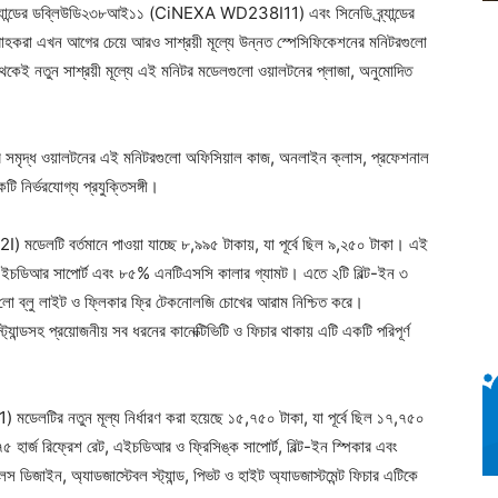
ন্ডের ডব্লিউডি২৩৮আই১১ (CiNEXA WD238I11) এবং সিনেডি ব্র্যান্ডের
খন আগের চেয়ে আরও সাশ্রয়ী মূল্যে উন্নত স্পেসিফিকেশনের মনিটরগুলো
েই নতুন সাশ্রয়ী মূল্যে এই মনিটর মডেলগুলো ওয়ালটনের প্লাজা, অনুমোদিত
চারে সমৃদ্ধ ওয়ালটনের এই মনিটরগুলো অফিসিয়াল কাজ, অনলাইন ক্লাস, প্রফেশনাল
টি নির্ভরযোগ্য প্রযুক্তিসঙ্গী।
েলটি বর্তমানে পাওয়া যাচ্ছে ৮,৯৯৫ টাকায়, যা পূর্বে ছিল ৯,২৫০ টাকা। এই
, এইচডিআর সাপোর্ট এবং ৮৫% এনটিএসসি কালার গ্যামট। এতে ২টি বিল্ট-ইন ৩
া। লো ব্লু লাইট ও ফ্লিকার ফ্রি টেকনোলজি চোখের আরাম নিশ্চিত করে।
ন্ডসহ প্রয়োজনীয় সব ধরনের কানেক্টিভিটি ও ফিচার থাকায় এটি একটি পরিপূর্ণ
ডেলটির নতুন মূল্য নির্ধারণ করা হয়েছে ১৫,৭৫০ টাকা, যা পূর্বে ছিল ১৭,৭৫০
হার্জ রিফ্রেশ রেট, এইচডিআর ও ফ্রিসিঙ্ক সাপোর্ট, বিল্ট-ইন স্পিকার এবং
ডিজাইন, অ্যাডজাস্টেবল স্ট্যান্ড, পিভট ও হাইট অ্যাডজাস্টমেন্ট ফিচার এটিকে