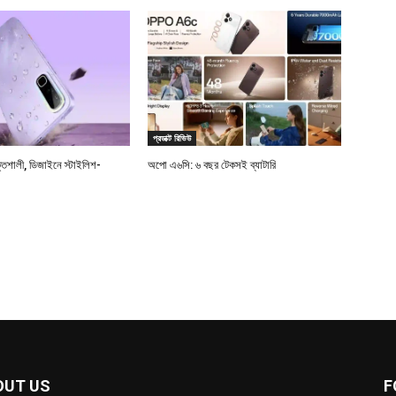
প্রডাক্ট রিভিউ
্তিশালী, ডিজাইনে স্টাইলিশ-
অপো এ৬সি: ৬ বছর টেকসই ব্যাটারি
OUT US
F