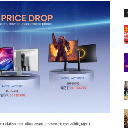
লের মনিটরের মূল্য কমিয়ে এনেছে। মডেলগুলো হলো এসিসি ব্র্যান্ডের