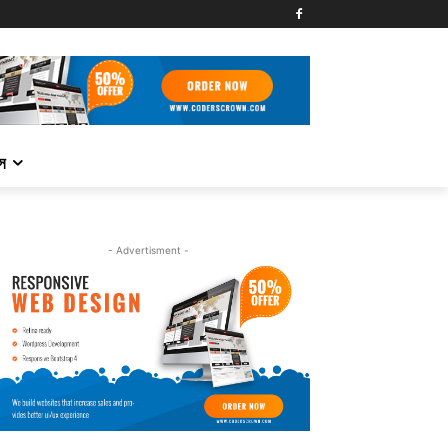
্স
- Advertisment -