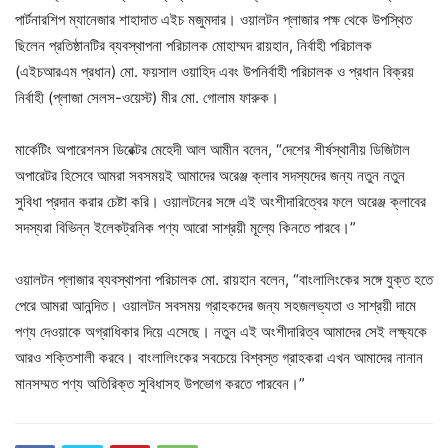
পার্টনারশিপ ম্যানেজার শাহাদাত এইচ মজুমদার। ওয়ালটন প্লাজার পক্ষ থেকে উপস্থিত
ছিলেন প্রতিষ্ঠানটির ব্যবস্থাপনা পরিচালক মোহাম্মদ রায়হান, নির্বাহী পরিচালক
(এইচআরএম প্রধান) মো. ফয়সাল ওয়াহিদ এবং উপনির্বাহী পরিচালক ও প্রধান বিক্রয়
নির্বাহী (প্লাজা সেলস-ওয়েস্ট) মীর মো. গোলাম ফারুক।
মার্কেটিং অপারেশনস ডিরেক্টর মেহেদী আল আমীন বলেন, “দেশের শীর্ষস্থানীয় ডিজিটাল
অপারেটর হিসেবে আমরা সবসময়ই আমাদের অরেঞ্জ ক্লাব সদস্যদের জন্য নতুন নতুন
সুবিধা প্রদান করার চেষ্টা করি। ওয়ালটনের সঙ্গে এই অংশীদারিত্বের ফলে অরেঞ্জ ক্লাবের
সদস্যরা বিভিন্ন ইলেকট্রনিক পণ্য আরো সাশ্রয়ী মূল্যে কিনতে পারবে।”
ওয়ালটন প্লাজার ব্যবস্থাপনা পরিচালক মো. রায়হান বলেন, “বাংলালিংকের সঙ্গে যুক্ত হতে
পেরে আমরা আনন্দিত। ওয়ালটন সবসময় গ্রাহকদের জন্য সহজলভ্যতা ও সাশ্রয়ী দামে
পণ্য দেওয়াকে অগ্রাধিকার দিয়ে এসেছে। নতুন এই অংশীদারিত্ব আমাদের সেই লক্ষ্যকে
আরও শক্তিশালী করবে। বাংলালিংকের সবচেয়ে বিশ্বস্ত গ্রাহকরা এখন আমাদের নানান
মানসম্মত পণ্য অতিরিক্ত সুবিধাসহ উপভোগ করতে পারবেন।”