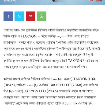
ওয়ালটন ডিজি-টেক ইন্ডাস্ট্রিজ লিমিটেড তাদের বিআরটিএ অনুমোদিত ইলেকট্রিক বাইক
সিরিজ তাকিওন (TAKYON) এ দিচ্ছে সর্বোচ্চ ২৫,০০০ টাকা পর্যন্ত নিশ্চিত
ক্যাশব্যাক। বাজারে থাকা ৩ মডেলের ওয়ালটন ই-বাইকে প্রতি কিলোমিটার যাতায়াতের
খরচ মাত্র ১০-১৫ পয়সা। ওয়ালটনের তাকিওন ই-বাইকগুলো হয়ে উঠেছে স্মার্ট, সাশ্রয়ী
ও পরিবেশবান্ধব যাতায়াতের আধুনিক সমাধান। শক্তিশালী পারফরম্যান্স, দীর্ঘস্থায়ী
ব্যাটারি ব্যাকআপ এবং স্টাইলিশ ডিজাইনের সমন্বয়ে তৈরি TAKYON ই-বাইকগুলো
শহরের ব্যস্ত রাস্তায় এবং দৈনন্দিন যাতায়াতে হতে পারে সকলের আদর্শ সঙ্গী।
বর্তমানে বাজারে তাকিওন সিরিজের তাকিওন ১.০০ (৩৮ এএইচ) TAKYON 1.00
(38Ah), তাকিওন ১.০০ (২৬ এএইচ) TAKYON 1.00 (26Ah) এবং তাকিওন
লিও (২৩ এএইচ) TAKYON LEO (23Ah) মডেলের ই-বাইক পাওয়া যাচ্ছে।
দেশজুড়ে সকল ওয়ালটন প্লাজা অথবা অফিসিয়াল ডিলার আউটলেট কিংবা অফিসিয়াল
ওয়েবসাইট থেকে ক্রয় করলে গ্রাহকরা পাচ্ছেন তাকিওন ১.০০ (৩৮ এএইচ) এবং