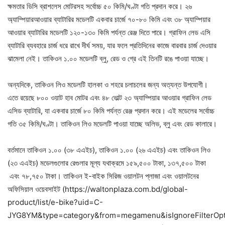
ক্ষমতার ডিসি ব্রাশলেস মোটরসহ সর্বোচ্চ ৫০ কিমি/ঘণ্টা গতি প্রদান করে। ২৬
অ্যাম্পিয়ারআওয়ার ব্যাটারির মডেলটি একবার চার্জে ৭০-৮০ কিমি এবং ৩৮ অ্যাম্পিয়ার
আওয়ার ব্যাটারির মডেলটি ১২০-১৩০ কিমি পর্যন্ত রেঞ্জ দিতে পারে। গ্রাফিন লেড এসি
ব্যাটারি ব্যবহারে চার্জ ধরে রাখে দীর্ঘ সময়, যার ফলে প্রতিদিনের কাজে বারবার চার্জ দেওয়ার
ঝামেলা নেই। তাকিওন ১.০০ মডেলটি ব্লু, রেড ও গ্রে এই তিনটি রঙে পাওয়া যাচ্ছে।
অন্যদিকে, তাকিওন লিও মডেলটি হালকা ও শহরে চলাচলের জন্য অত্যন্ত উপযোগী।
এতে রয়েছে ৮০০ ওয়াট হাব মোটর এবং ৪৮ ভোল্ট ২৩ অ্যাম্পিয়ার আওয়ার গ্রাফিন লেড
এসিড ব্যাটারি, যা একবার চার্জে ৮০ কিমি পর্যন্ত রেঞ্জ প্রদান করে। এই মডেলের সর্বোচ্চ
গতি ৩৫ কিমি/ঘণ্টা। তাকিওন লিও মডেলটি পাওয়া যাচ্ছে অলিভ, ব্লু এবং রেড কালারে।
বর্তমানে তাকিওন ১.০০ (৩৮ এএইচ), তাকিওন ১.০০ (২৬ এএইচ) এবং তাকিওন লিও
(২৩ এএইচ) মডেলগুলোর রেগুলার মূল্য যথাক্রমে ১৫৯,৫০০ টাকা, ১৩৭,৫০০ টাকা
এবং ৭৮,৭৫০ টাকা। তাকিওন ই-বাইক সিরিজ ওয়ালটন প্লাজা এবং ওয়ালটনের
অফিসিয়াল ওয়েবসাইট (https://waltonplaza.com.bd/global-
product/list/e-bike?uid=C-
JYG8YM&type=category&from=megamenu&isIgnoreFilterOpt