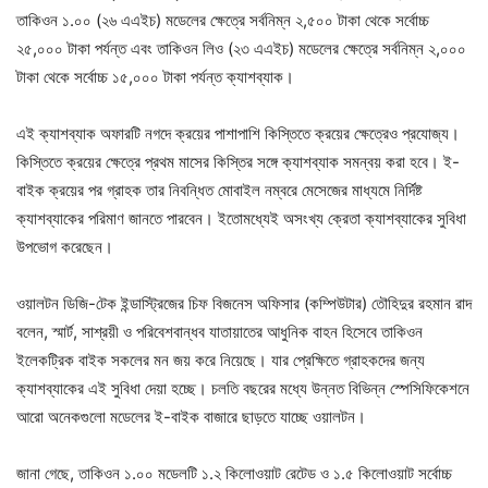
তাকিওন ১.০০ (২৬ এএইচ) মডেলের ক্ষেত্রে সর্বনিম্ন ২,৫০০ টাকা থেকে সর্বোচ্চ
২৫,০০০ টাকা পর্যন্ত এবং তাকিওন লিও (২৩ এএইচ) মডেলের ক্ষেত্রে সর্বনিম্ন ২,০০০
টাকা থেকে সর্বোচ্চ ১৫,০০০ টাকা পর্যন্ত ক্যাশব্যাক।
এই ক্যাশব্যাক অফারটি নগদে ক্রয়ের পাশাপাশি কিস্তিতে ক্রয়ের ক্ষেত্রেও প্রযোজ্য।
কিস্তিতে ক্রয়ের ক্ষেত্রে প্রথম মাসের কিস্তির সঙ্গে ক্যাশব্যাক সমন্বয় করা হবে। ই-
বাইক ক্রয়ের পর গ্রাহক তার নিবন্ধিত মোবাইল নম্বরে মেসেজের মাধ্যমে নির্দিষ্ট
ক্যাশব্যাকের পরিমাণ জানতে পারবেন। ইতোমধ্যেই অসংখ্য ক্রেতা ক্যাশব্যাকের সুবিধা
উপভোগ করেছেন।
ওয়ালটন ডিজি-টেক ইন্ডাস্ট্রিজের চিফ বিজনেস অফিসার (কম্পিউটার) তৌহিদুর রহমান রাদ
বলেন, স্মার্ট, সাশ্রয়ী ও পরিবেশবান্ধব যাতায়াতের আধুনিক বাহন হিসেবে তাকিওন
ইলেকট্রিক বাইক সকলের মন জয় করে নিয়েছে। যার প্রেক্ষিতে গ্রাহকদের জন্য
ক্যাশব্যাকের এই সুবিধা দেয়া হচ্ছে। চলতি বছরের মধ্যে উন্নত বিভিন্ন স্পেসিফিকেশনে
আরো অনেকগুলো মডেলের ই-বাইক বাজারে ছাড়তে যাচ্ছে ওয়ালটন।
জানা গেছে, তাকিওন ১.০০ মডেলটি ১.২ কিলোওয়াট রেটেড ও ১.৫ কিলোওয়াট সর্বোচ্চ