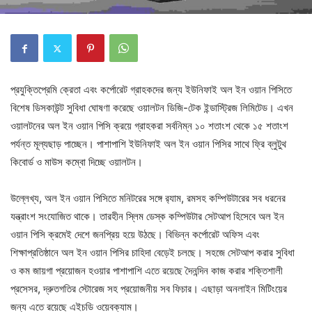
প্রযুক্তিপ্রেমি ক্রেতা এবং কর্পোরেট গ্রাহকদের জন্য ইউনিফাই অল ইন ওয়ান পিসিতে
বিশেষ ডিসকাউন্ট সুবিধা ঘোষণা করেছে ওয়ালটন ডিজি-টেক ইন্ডাস্ট্রিজ লিমিটেড। এখন
ওয়ালটনের অল ইন ওয়ান পিসি ক্রয়ে গ্রাহকরা সর্বনিম্ন ১০ শতাংশ থেকে ১৫ শতাংশ
পর্যন্ত মূল্যছাড় পাচ্ছেন। পাশাপাশি ইউনিফাই অল ইন ওয়ান পিসির সাথে ফ্রি ব্লুটুথ
কিবোর্ড ও মাউস কম্বো দিচ্ছে ওয়ালটন।
উল্লেখ্য, অল ইন ওয়ান পিসিতে মনিটরের সঙ্গে র‌্যাম, রমসহ কম্পিউটারের সব ধরনের
যন্ত্রাংশ সংযোজিত থাকে। তারহীন স্লিম ডেস্ক কম্পিউটার সেটআপ হিসেবে অল ইন
ওয়ান পিসি ক্রমেই দেশে জনপ্রিয় হয়ে উঠছে। বিভিন্ন কর্পোরেট অফিস এবং
শিক্ষাপ্রতিষ্ঠানে অল ইন ওয়ান পিসির চাহিদা বেড়েই চলছে। সহজে সেটআপ করার সুবিধা
ও কম জায়গা প্রয়োজন হওয়ার পাশাপাশি এতে রয়েছে দৈনন্দিন কাজ করার শক্তিশালী
প্রসেসর, দ্রুতগতির স্টোরেজ সহ প্রয়োজনীয় সব ফিচার। এছাড়া অনলাইন মিটিংয়ের
জন্য এতে রয়েছে এইচডি ওয়েবক্যাম।