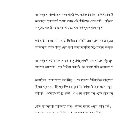
ওয়ানপ্লাস বাংলাদেশে বহুল প্রতীক্ষিত নর্ড ৫ সিরিজ অফিসিয়া
অনলাইন প্ল্যাটফর্মে পাওয়া যাচ্ছে এই সিরিজের ফোন দুটি। শক্তিশা
৫ ব্যবহারকারীদের জন্য নিয়ে এসেছে দুর্দান্ত পারফরম্যান্স।
মেইড ইন বাংলাদেশ নর্ড ৫ সিরিজের অফিশিয়াল চ্যানেলের মাধ্য
ভার্টিক্যাল লাইন ইস্যু ফেস করা ব্যবহারকারীরা বিশেষভাবে উপক
ওয়ানপ্লাস নর্ড ৫ ফোনে রয়েছে স্ন্যাপড্রগন® ৮ এস জেন থ্রি ফ্ল
পেছনের ক্যামেরা। সব মিলিয়ে ফোনটি এই ক্যাটাগরির অন্যতম 
অন্যদিকে, ওয়ানপ্লাস নর্ড সিই৫ -তে থাকছে মিডিয়াটেক ডাইমেনস
বিশাল ৭,১০০ মিলি অ্যাম্পিয়ার ব্যাটারি দীর্ঘস্থায়ী ব্যবহার ও স্
ব্যাটারি ও শক্তিশালী চিপসেট। এ থেকে বোঝা যায় ওয়ানপ্লাস ব্যব
গেমিং বা ব্যবহার অভিজ্ঞতা আরও উন্নত করতে ওয়ানপ্লাস নর্ড ৫ প
চান, তাদের জন্য নর্ড সিই৫ এর দাম মাত্র ৩৫,৯৯৯ টাকা!