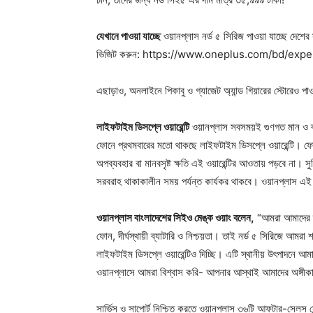
যেখানে পাওয়া যাচ্ছে
ওয়ানপ্লাস নর্ড ৫ সিরিজ পাওয়া যাচ্ছে দেশ
ভিজিট করুন: https://www.oneplus.com/bd/expe
এছাড়াও, অনলাইনে পিকাবু ও গ্যাজেট অ্যান্ড গিয়ারের স্টোরেও পাও
লাইফটাইম ডিসপ্লে ওয়ারেন্টি
ওয়ানপ্লাস সবসময়ই গুণগত মান ও ব্
ফোনে প্রথমবারের মতো থাকছে লাইফটাইম ডিসপ্লে ওয়ারেন্টি। ফোনে
অপব্যবহার বা মানবসৃষ্ট ক্ষতি এই ওয়ারেন্টির আওতায় পড়বে না। সুব
সরবরাহ থাকাকালীন সময় পর্যন্ত কার্যকর থাকবে। ওয়ানপ্লাস এই অ
ওয়ানপ্লাস বাংলাদেশের সিইও মেঙ্ক ওয়াং বলেন,
“আমরা আমাদের ব্
ফোন, দীর্ঘস্থায়ী ব্যাটারি ও নিশ্চয়তা। তাই নর্ড ৫ সিরিজে আমরা শ
লাইফটাইম ডিসপ্লে ওয়ারেন্টিও দিচ্ছি। এটি স্থানীয় উৎপাদনে আম
ওয়ানপ্লাসে আমরা বিশ্বাস করি- আপনার আস্থাই আমাদের অঙ্গী
সার্ভিস ও সাপোর্ট নিশ্চিত করতে ওয়ানপ্লাস ৩৬টি আফটার-সেলস সেন্ট