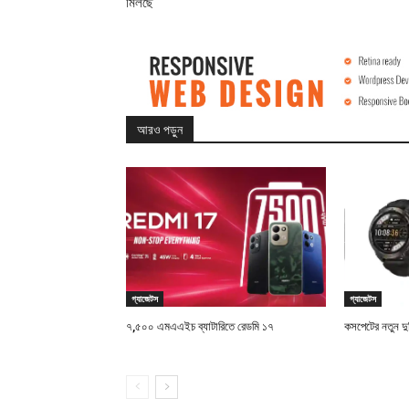
মিলছে
আরও পড়ুন
গ্যাজেটস
গ্যাজেটস
৭,৫০০ এমএএইচ ব্যাটারিতে রেডমি ১৭
কসপেটের নতুন দু