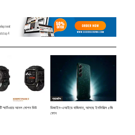
গ্যাজেটস
টি স্মার্টওয়াচ আনল মোশন ভিউ
ডিজাইন-এআইয়ে বাজিমাত, আসছে ইনফিনিক্স ৫জি
ফোন