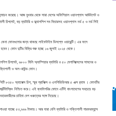
লি উন্মোচন করেছে। আজ বুধবার থেকে সারা দেশের অফিশিয়াল ওয়ানপ্লাস আউটলেট ও
লী চিপসেট, বড় ব্যাটারি ও ফ্ল্যাগশিপ সব ফিচারসহ ওয়ানপ্লাস নর্ড ৫ ও নর্ড সিই
মে কেনা ফোনগুলোর জন্য থাকছে লাইফটাইম ডিসপ্লে ওয়ারেন্টি। এর ফলে
ৃত হবেন। ফোন দুটির বিক্রি শুরু হচ্ছে ১৬ জুলাই ২০২৫ থেকে।
্যাগশিপ চিপসেট, ৬৮০০ মিলি অ্যাম্পিয়ার ব্যাটারি ও ৫০ মেগাপিক্সেলের সামনের ও
শক্তিশালী ও অল-রাউন্ড ফোন।
িটি ৮৩৫০ অ্যাপেক্স চিপ, স্মুথ গ্রাফিক্স ও এলপিডিডিআর ৫ এক্স র‍্যাম । ফোনটির
মুথ মাল্টিটাস্কিং নিশ্চিত করে। এই ক্যাটাগরির ফোনে এটিই বাংলাদেশের সবচেয়ে বড়
হারকারীদের চাহিদা বেশ গুরুত্বের সঙ্গে নিয়েছে।
াওয়া যাচ্ছে ৫৩,৯৯৯ টাকায়। আর যারা বেশি ব্যাটারি ও শক্তিশালী পারফরম্যান্স