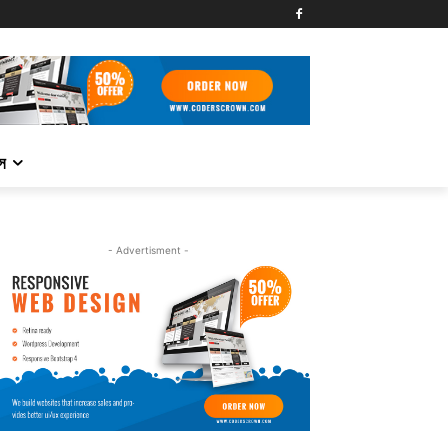
্স
- Advertisment -