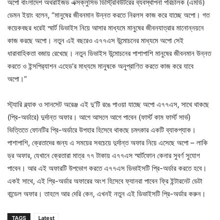
অপো বাংলাদেশ অথরাইজড এক্সক্লুসিভ ডিস্ট্রিবিউটরের ব্যবস্থাপনা পরিচালক (এমডি)
ডেমন ইয়াং বলেন, “মানুষের জীবনমান উন্নত করতে নিরলস কাজ করে যাচ্ছে অপো। গত
কয়েকবছর ধরেই স্মার্ট ডিভাইস নিয়ে আসার মাধ্যমে মানুষের জীবনযাত্রার মানোন্নয়নে
কাজ করছে অপো। নতুন এই বছরেও এ৭৭এস উন্মোচনের মাধ্যমে অপো সেই
ধারাবাহিকতা বজায় রেখেছে। নতুন ডিভাইস উন্মোচনের পাশাপাশি মানুষের জীবনমান উন্নত
করতে ও ইন্সপির‍্যাশন এহেড’র মাধ্যমে মানুষকে অনুপ্রাণিত করতে কাজ করে যাবে
অপো।”
স্ট্যারি ব্ল্যাক ও সানসেট অরেঞ্জ এই দু’টি রঙে পাওয়া যাচ্ছে অপো এ৭৭এস, সাথে থাকছে
(প্রি-অর্ডারে) দুর্দান্ত অফার। আগে আসলে আগে পাবেন (ফার্স্ট কাম ফার্স্ট সার্ভ)
ভিত্তিতে ফোনটির প্রি-অর্ডারে উপহার হিসেবে থাকছে চমৎকার একটি ব্যাকপ্যাক।
পাশাপাশি, ক্রেতাদের জন্য এ সময়ের সবচেয়ে দুর্দান্ত অফার নিয়ে এসেছে অপো – লাকি
ড্র অফার, যেখানে ক্রেতারা মাত্র ৭৭ টাকায় এ৭৭এস স্মার্টফোন কেনার সুবর্ণ সুযোগ
পাবেন। আর এই অফারটি উপভোগ করতে এ৭৭এস ডিভাইসটি প্রি-অর্ডার করতে হবে।
একই সাথে, এই প্রি-অর্ডার অফারের অংশ হিসেবে ফ্যানরা পাবেন ফ্রি ইন্টারনেট ডেটা
বান্ডেল অফার। তাহলে আর দেরি কেন, এখনই নতুন এই ডিভাইসটি প্রি-অর্ডার করুন।
TAGS
Latest