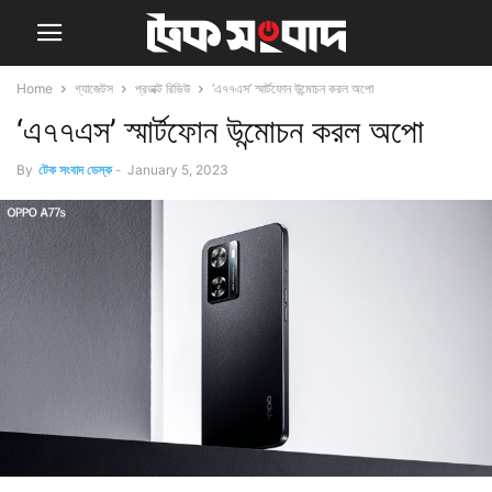
Home
গ্যাজেটস
প্রডাক্ট রিভিউ
‘এ৭৭এস’ স্মার্টফোন উন্মোচন করল অপো
‘এ৭৭এস’ স্মার্টফোন উন্মোচন করল অপো
By
টেক সংবাদ ডেস্ক
-
January 5, 2023