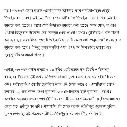
অপো এ৭৭এস ফোনে রয়েছে এরগোনোমিক স্টাইলের সাথে আলট্রা-স্লিম রেট্রো
ডিজাইনের সমন্বয়। এই ডিভাইসে অপোর আইকনিক ডিজাইন – অপো গ্লো ডিজাইন
ব্যবহার করা হয়েছে। অপো গ্লো ডিজাইনে ব্যবহার করা হয়েছে গ্লাস মোল্ড, যা চোখ
ধাঁধানো ভিজ্যুয়াল ইফেক্টের সেরা সমন্বয় থেকে পাওয়া শতশত প্রোটোটাইপ থেকে বাছাই
করা হয়েছে। শুরুর দিকে, গ্লো ডিজাইন টেকনোলজি কেবল হাই-অ্যান্ড স্মার্টফোনগুলোতে
ব্যবহার করা হতো। কিন্তু ব্যবহারকারীরা এখন এ৭৭এস ডিভাইসেই দুর্দান্ত এই
প্রযুক্তিটির অভিজ্ঞতা পাবেন।
এছাড়া, এ৭৭এস ফোনে রয়েছে ৬.৫৬ ইঞ্চির ওয়াটারড্রপ নচ এইচডি+ ডিসপ্লে।
ব্যবহারকারীদের কনটেন্ট দেখার অভিজ্ঞতা আরও সমৃদ্ধ করতে আছে ৯০ হার্টজ রিফ্রেশ-
রেট। ফটোগ্রাফি ও সেলফি প্রেমীদের জন্য এই ফোনে আছে ৫০ মেগাপিক্সেল রেয়ার
ক্যামেরা, ২ মেগাপিক্সেল ডেপথ ক্যামেরা ও ৮ মেগাপিক্সেল ফ্রন্ট ক্যামেরা। অপো’র
ক্লাসিক বোকেহ ফ্লেয়ার পোর্ট্রেইট ফিচার ও বিভিন্ন রকম উদ্ভাবনী প্রযুক্তির সাহায্যে
তোলা যাবে দুর্দান্ত সব ছবি। পাশাপাশি এই ফোনে রয়েছে অতিরিক্ত স্টোরেজ সুবিধা,
ডুয়েল স্পিকার, আইপিএক্স৪ ওয়াটার রেজিজট্যান্স সহ আকর্ষণীয় সব ফিচার।