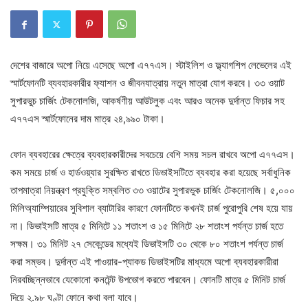
দেশের বাজারে অপো নিয়ে এসেছে অপো এ৭৭এস। স্টাইলিশ ও ফ্ল্যাগশিপ লেভেলের এই
স্মার্টফোনটি ব্যবহারকারীর ফ্যাশন ও জীবনযাত্রায় নতুন মাত্রা যোগ করবে। ৩৩ ওয়াট
সুপারভুচ চার্জিং টেকনোলজি, আকর্ষণীয় আউটলুক এবং আরও অনেক দুর্দান্ত ফিচার সহ
এ৭৭এস স্মার্টফোনের দাম মাত্র ২৪,৯৯০ টাকা।
ফোন ব্যবহারের ক্ষেত্রে ব্যবহারকারীদের সবচেয়ে বেশি সময় সচল রাখবে অপো এ৭৭এস।
কম সময়ে চার্জ ও হার্ডওয়্যার সুরক্ষিত রাখতে ডিভাইসটিতে ব্যবহার করা হয়েছে সর্বাধুনিক
তাপমাত্রা নিয়ন্ত্রণ প্রযুক্তি সম্বলিত ৩৩ ওয়াটের সুপারভুক চার্জিং টেকনোলজি। ৫,০০০
মিলিঅ্যাম্পিয়ারের সুবিশাল ব্যাটারির কারণে ফোনটিতে কখনই চার্জ পুরোপুরি শেষ হয়ে যায়
না। ডিভাইসটি মাত্র ৫ মিনিটে ১১ শতাংশ ও ১৫ মিনিটে ২৮ শতাংশ পর্যন্ত চার্জ হতে
সক্ষম। ৩১ মিনিট ২৭ সেকেন্ডের মধ্যেই ডিভাইসটি ৩০ থেকে ৮০ শতাংশ পর্যন্ত চার্জ
করা সম্ভব। দুর্দান্ত এই পাওয়ার-প্যাকড ডিভাইসটির মাধ্যমে অপো ব্যবহারকারীরা
নিরবচ্ছিন্নভাবে যেকোনো কনটেন্ট উপভোগ করতে পারবেন। ফোনটি মাত্র ৫ মিনিট চার্জ
দিয়ে ২.৯৮ ঘণ্টা ফোনে কথা বলা যাবে।