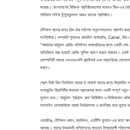
করেছে। বাংলাদেশের বিভিন্ন প্রতিষ্ঠানগুলোর মধ্যেও রিভ-এর চ্যা
গার্ডিয়ান লাইফ ইন্স্যুরেন্সসহ আরও অনেক প্রতিষ্ঠান।
টেলিকম খাতের জন্য রিভ তার সর্বশেষ সল্যুশনগুলোও প্রদর্শন কর
সংশ্লিষ্টরা। সম্প্রতি সুদানের মোবাইল অপারেটর, Canar, রিভ এ
“আমাদের ভার্চুয়াল রোমিং সলিউশন অপারেটরদের জন্য একটি গেম চ
অতিরিক্ত খরচ ছাড়াই রোমিং সুবিধা গ্রহণ করতে পারবেন। একই স
কোম্পানিটি তাদের এসএমএসসি প্ল্যাটফর্ম এবং স্বয়ংক্রিয় হোলসে
করবে।
প্রেস মিটে রিভ সিস্টেমস তাদের ই-কমার্স খাতের জন্য উদ্ভাবিত নতুন 
অগমেন্টেড রিয়ালিটির মাধ্যমে গ্রাহকদের জন্য একটি সম্পূর্ণ নতু
সুযোগ দেবে। ‘ভার্চুয়াল ট্রায়াল রুম’ ডিজিটাল ও ফিজিক্যাল অভ
অনলাইন কেনাকাটাকে আরো নির্ভরযোগ্য ও জনপ্রিয় করে তুলবে ব
এয়ারটঙে, টেলিকম ওমান, ব্যাবিলন, এসটিসি কুয়েত-এর মতো আন্ত
আসছে। তাদের উদ্ভাবনী সলিউশনের মাধ্যমে বিশ্বব্যাপী শক্তিশাল