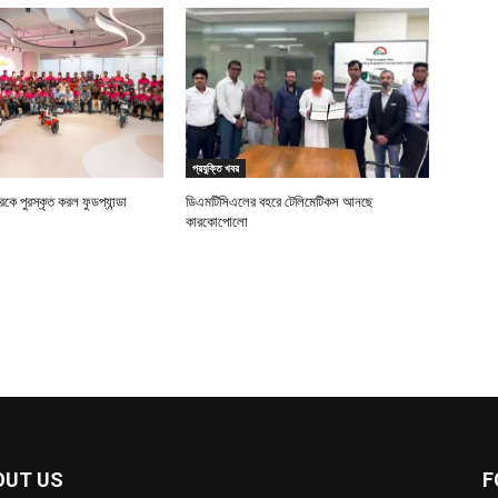
প্রযুক্তি খবর
ে পুরস্কৃত করল ফুডপ্যান্ডা
ডিএমটিসিএলের বহরে টেলিমেটিকস আনছে
কারকোপোলো
OUT US
F