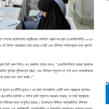
চ স্পেনের বার্সেলোনায় অনুষ্ঠিতব্য মোবাইল ওয়ার্ল্ড কংগ্রেস (এমডব্লিউসি) ২০২৫-
র এই বিশাল আয়োজনে তারা তাদের এআই এবং টেলিকম সফটওয়্যার পণ্য প্রদর্শন
এক প্রেস মিটে গ্রুপ সিইও এম রেজাউল হাসান বলেন, “এমডব্লিউসিতে আমরা আমাদের
ভাবিত কৃত্রিম বুদ্ধিমত্তা (AI) এবং টেলিকম সল্যুশন বা পণ্য গুলো অপারেটরদের
ূমিকা রাখবে বলে আশা করছি।”
িকম কুয়েত (এসটিসি কুয়েত ) এর সাথে সাম্প্রতিক একটি সফল প্রকল্পের ব্যাপারে
 চালিত চ্যাটবট ও লাইভ চ্যাট সল্যুশন সরবরাহ করেছে, যা লার্জ ল্যাঙ্গুয়েজ
যাল মিডিয়ার সাথে সংযুক্তি রয়েছে। ইতোমধ্যে বিভিন্ন আন্তর্জাতিক টেলিকম
শ করেছে এবং প্রতিষ্ঠানটি এমডব্লিউসি-তে বিস্তারিত আলোচনার আশাবাদ ব্যক্ত