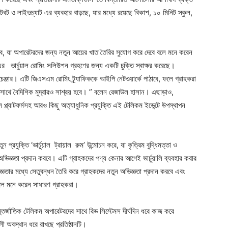
টবট ও লাইভচ্যাট এর ব্যবহার বাড়ছে, যার মধ্যে রয়েছে বিকাশ, ১০ মিনিট স্কুল,
বে, যা অপারেটরদের জন্য নতুন আয়ের খাত তৈরির সুযোগ করে দেবে বলে মনে করেন
র ভার্চুয়াল রোমিং সলিউশন গ্রহণের জন্য একটি চুক্তি স্বাক্ষর করেছে।
েঞ্জার। এটি জিএসএম রোমিং ট্র্যাফিককে আইপি নেটওয়ার্কে পাঠাবে, ফলে গ্রাহকরা
াথে বৈদিশিক মুদ্রারও সাশ্রয় হবে। ” বলেন রেজাউল হাসান। এছাড়াও,
ল প্ল্যাটফর্মসহ আরও কিছু অত্যাধুনিক প্রযুক্তি এই টেলিকম ইভেন্টে উপস্থাপন
প্রযুক্তি ‘ভার্চুয়াল ট্রায়াল রুম’ উন্মোচন করে, যা কৃত্রিম বুদ্ধিমত্তা ও
ন অভিজ্ঞতা প্রদান করবে। এটি গ্রাহকদের পণ্য কেনার আগেই ভার্চুয়ালি ব্যবহার করার
িজ্ঞতার মধ্যে সেতুবন্ধন তৈরি করে গ্রাহকদের নতুন অভিজ্ঞতা প্রদান করবে এবং
লে মনে করেন সাধারণ গ্রাহকরা।
র্জাতিক টেলিকম অপারেটরদের সাথে রিভ সিস্টেমস দীর্ঘদিন ধরে কাজ করে
ী অবস্থান ধরে রাখছে প্রতিষ্ঠানটি।