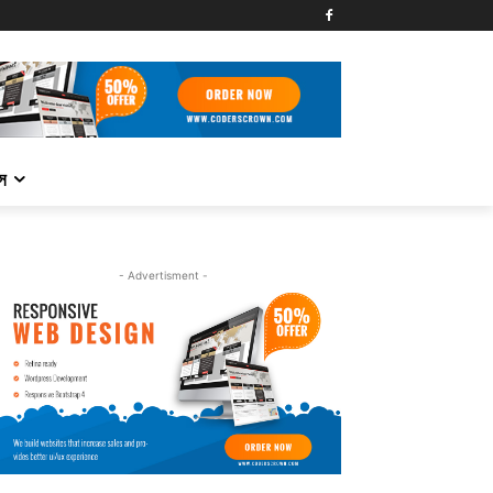
্স
- Advertisment -