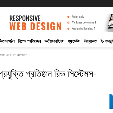
ুক্তি সংগঠন
বিশেষ প্রতিবেদন
অটোমোবাইলস
গ্যাজেটস
উদ্যোক্তা
ই-গভর্নেন
সিস্টেমস-এর ১২তম অংশগ্রহণ
ুক্তি প্রতিষ্ঠান রিভ সিস্টেমস-