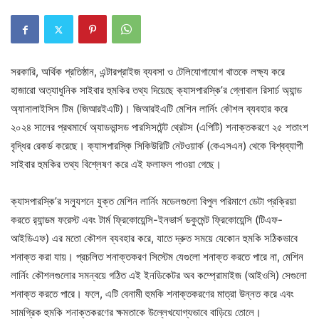
সরকারি, অর্থিক প্রতিষ্ঠান, এন্টারপ্রাইজ ব্যবসা ও টেলিযোগাযোগ খাতকে লক্ষ্য করে
হাজারো অত্যাধুনিক সাইবার হুমকির তথ্য দিয়েছে ক্যাসপারস্কি’র গ্লোবাল রিসার্চ অ্যান্ড
অ্যানালাইসিস টিম (জিআরইএটি)। জিআরইএটি মেশিন লার্নিং কৌশল ব্যবহার করে
২০২৪ সালের প্রথমার্ধে অ্যাডভান্সড পারসিসটেন্ট থ্রেটস (এপিটি) শনাক্তকরণে ২৫ শতাংশ
বৃদ্ধির রেকর্ড করেছে। ক্যাসপারস্কি সিকিউরিটি নেটওয়ার্ক (কেএসএন) থেকে বিশ্বব্যাপী
সাইবার হুমকির তথ্য বিশ্লেষণ করে এই ফলাফল পাওয়া গেছে।
ক্যাসপারস্কি’র সল্যুশনে যুক্ত মেশিন লার্নিং মডেলগুলো বিপুল পরিমাণে ডেটা প্রক্রিয়া
করতে র‍্যান্ডম ফরেস্ট এবং টার্ম ফ্রিকোয়েন্সি-ইনভার্স ডকুমেন্ট ফ্রিকোয়েন্সি (টিএফ-
আইডিএফ) এর মতো কৌশল ব্যবহার করে, যাতে দ্রুত সময়ে যেকোন হুমকি সঠিকভাবে
শনাক্ত করা যায়। প্রচলিত শনাক্তকরণ সিস্টেম যেগুলো শনাক্ত করতে পারে না, মেশিন
লার্নিং কৌশলগুলোর সমন্বয়ে গঠিত এই ইনডিকেটর অব কম্প্রোমাইজ (আইওসি) সেগুলো
শনাক্ত করতে পারে। ফলে, এটি বেনামী হুমকি শনাক্তকরণের মাত্রা উন্নত করে এবং
সামগ্রিক হুমকি শনাক্তকরণের ক্ষমতাকে উল্লেখযোগ্যভাবে বাড়িয়ে তোলে।