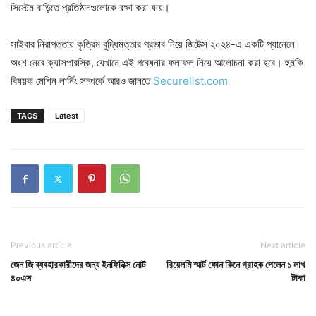
সিস্টেম বাড়িতে প্রতিষ্ঠানগুলোকে রক্ষা করা যায়।
সাইবার নিরাপত্তায় কৃত্রিম বুদ্ধিমত্তার প্রভাব নিয়ে জিটেক্স ২০২৪-এ একটি প্যানেলে
অংশ নেবে ক্যাসপারস্কি, যেখানে এই গবেষনার ফলাফল নিয়ে আলোচনা করা হবে। হুমকি
বিষয়ক মেশিন লার্নিং সম্পর্কে আরও জানতে
Securelist.com
TAGS
Latest
Previous article
Next article
জেন জি ব্যবহারকারীদের জন্য ইনফিনিক্স নোট
রিয়েলমি স্মার্ট ফোন কিনে গ্রাহক পেলেন ১ লাখ
৪০এস
টাকা