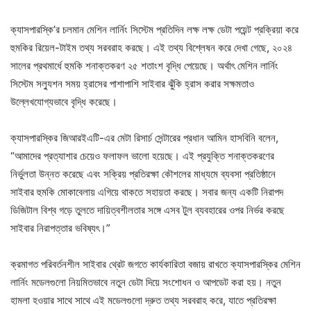
ক্যাসপারস্কি’র চলমান মেশিন লার্নিং সিস্টেম প্রতিদিন লক্ষ লক্ষ ডেটা পয়েন্ট প্রক্রিয়া করে
হুমকির রিয়েল-টাইম তথ্য সরবরাহ করছে। এই তথ্য বিশ্লেষন করে দেখা গেছে, ২০২৪
সালের প্রথমার্ধে হুমকি শনাক্তকরণ ২৫ শতাংশ বৃদ্ধি পেয়েছে। অর্থাৎ মেশিন লার্নিং
সিস্টেম সল্যুশন সময় হ্রাসের পাশাপাশি সাইবার ঝুঁকি হ্রাস করার সক্ষমতাও
উল্লেখযোগ্যভাবে বৃদ্ধি করেছে।
ক্যাসপারস্কির জিআরইএটি-এর মেটা রিসার্চ সেন্টারের প্রধান আমিন হাসবিনি বলেন,
“আমাদের প্রত্যাশার চেয়েও ফলাফল ভালো হয়েছে। এই প্রযুক্তি শনাক্তকরণের
নির্ভুলতা উন্নত করেছে এবং সক্রিয় প্রতিরক্ষা কৌশলের মাধ্যমে ব্যবসা প্রতিষ্ঠানে
সাইবার হুমকি মোকাবেলায় এগিয়ে থাকতে সহায়তা করছে। সবার জন্য একটি নিরাপদ
ডিজিটাল বিশ্ব গড়ে তুলতে দায়িত্বশীলতার সঙ্গে এসব টুল ব্যবহারের ওপর নির্ভর করছে
সাইবার নিরাপত্তার ভবিষ্যৎ।”
ক্রমাগত পরিবর্তনশীল সাইবার থ্রেট জগতে কার্যকারিতা বজায় রাখতে ক্যাসপারস্কির মেশিন
লার্নিং মডেলগুলো নিয়মিতভাবে নতুন ডেটা দিয়ে সংশোধন ও আপডেট করা হয়। নতুন
হামলা হওয়ার সাথে সাথে এই মডেলগুলো দ্রুত তথ্য সরবরাহ করে, যাতে প্রতিরক্ষা