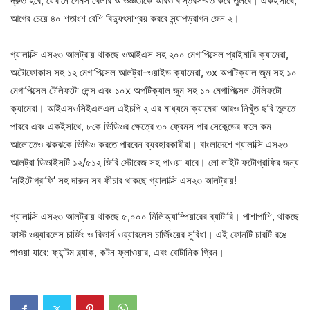
দ্রুত হবে; যেখানে গেমস খেলার অভিজ্ঞতাকে আরও বাস্তবসম্মত করে তুলবে। একইসাথে,
আগের চেয়ে ৪০ শতাংশ বেশি বিদ্যুৎসাশ্রয় করবে স্ন্যাপড্রাগন জেন ২।
গ্যালাক্সি এস২৩ আলট্রায় থাকছে ওআইএস সহ ২০০ মেগাপিক্সেল প্রাইমারি ক্যামেরা,
অটোফোকাস সহ ১২ মেগাপিক্সেল আলট্রা-ওয়াইড ক্যামেরা, ৩x অপটিক্যাল জুম সহ ১০
মেগাপিক্সেল টেলিফটো লেন্স এবং ১০x অপটিক্যাল জুম সহ ১০ মেগাপিক্সেল টেলিফটো
ক্যামেরা। আইএসওসিইএলএল এইচপি ২ এর মাধ্যমে ক্যামেরা আরও নিখুঁত ছবি তুলতে
পারবে এবং একইসাথে, ৮কে ভিডিওর ক্ষেত্রে ৩০ ফ্রেমস পার সেকেন্ডের ফলে কম
আলোতেও ঝকঝকে ভিডিও করতে পারবেন ব্যবহারকারীরা। বাংলাদেশে গ্যালাক্সি এস২৩
আলট্রা ডিভাইসটি ১২/৫১২ জিবি স্টোরেজ সহ পাওয়া যাবে। লো লাইট ফটোগ্রাফির জন্য
‘নাইটোগ্রাফি’ সহ দারুন সব ফীচার থাকছে গ্যালাক্সি এস২৩ আলট্রায়!
গ্যালাক্সি এস২৩ আলট্রায় থাকছে ৫,০০০ মিলিঅ্যাম্পিয়ারের ব্যাটারি। পাশাপাশি, থাকছে
ফাস্ট ওয়্যারলেস চার্জিং ও রিভার্স ওয়্যারলেস চার্জিংয়ের সুবিধা। এই ফোনটি চারটি রঙে
পাওয়া যাবে: ফ্যান্টম ব্ল্যাক, কটন ফ্লাওয়ার, এবং বোটানিক গ্রিন।