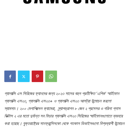
গ্যালাক্সি এস সিরিজের ফ্যানদের জন্য ২০২৩ সালের বহুল প্রতীক্ষিত ‘এপিক’ স্মার্টফোন
গ্যালাক্সি এস২৩, গ্যালাক্সি এস২৩+ ও গ্যালাক্সি এস২৩ আলট্রা উন্মোচন করলো
স্যামসাং। ২০০ মেগাপিক্সেল ক্যামেরা, স্ন্যাপড্রাগন ৮ জেন ২ প্রসেসর ও গরিলা গ্লাস
ভিক্টাস ২ এর মতো দুর্দান্ত সব ফিচার গ্যালাক্সি এস২৩ সিরিজের স্মার্টফোনগুলোতে ব্যবহার
করা হয়েছে। যুক্তরাষ্ট্রের সানফ্রান্সিসকো থেকে গতকাল ডিভাইসগুলো বিশ্বব্যাপী উন্মোচন