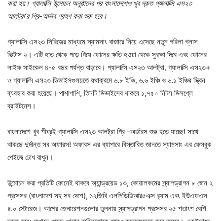
করা হয়। গ্যালাক্সি উন্মোচন অনুষ্ঠানের পর বাংলাদেশেও খুব দ্রুত গ্যালাক্সি এস২৩
আলট্রা’র প্রি-অর্ডার গ্রহণ করা শুরু হবে।
গ্যালাক্সি এস২৩ সিরিজের মাধ্যমে স্যামসাং বাজারে নিয়ে এসেছে নতুন গরিলা গ্লাস
ভিক্টাস ২। এটি হাত থেকে পড়ে গিয়ে ফোনের ক্ষতি হওয়া থেকে সুরক্ষা দিবে এবং ফোনের
লাইফ সাইকেল ৪-৫ বছর পর্যন্ত বাড়াবে। গ্যালাক্সি এস২৩ আলট্রা, গ্যালাক্সি এস২৩+
ও গ্যালাক্সি এস২৩ ডিভাইসগুলয়তে যথাক্রমে ৬.৮ ইঞ্চি, ৬.৬ ইঞ্চি ও ৬.১ ইঞ্চির স্ক্রিন
ব্যবহার করা হয়েছে। পাশাপাশি, তিনটি ডিভাইসের থাকবে ১,৭৫০ নিটস ডিসপ্লে
ব্রাইটনেস।
বাংলাদেশে খুব শীঘ্রই গ্যালাক্সি এস২৩ আলট্রা প্রি -অর্ডারস শুরু হতে যাচ্ছে! সাথে
থাকছে দুর্দান্ত সব অফারস! অফারস এর ব্যাপারে বিস্তারিত জানতে স্যামসাং এর ফেসবুক
পেইজে চোখ রাখুন।
উন্মোচন করা প্রতিটি ফোনেই থাকবে অ্যান্ড্রয়েড ১৩, কোয়ালকমের স্ন্যাপড্রাগন ৮ জেন ২
প্রসেসর (বাংলাদেশ সহ সব দেশে), ১২জিবি এলপিডিডিআর৫এক্স র‍্যাম এবং ইউএফএস
৪.০ স্টোরেজ। আগের জেনারেশনগুলোর তুলনায় স্ন্যাপড্রাগন প্রসেসর ২৫ শতাংশ বেশি