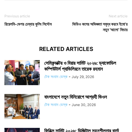
Previous article
Next article
রিয়েলমি-ভেপর চেম্বার কুলিং সিস্টেম
ভিডিও কলের অভিজ্ঞতা সমৃদ্ধ করবে ইমো’র
নতুন ‘আলো’ ফিচার
RELATED ARTICLES
সেমিকন্ডাক্টর ও বিয়ার সামিট ২০২৬: ড্যাফোডিল
কম্পিউটার্স প্যাভিলিয়নে তারেক রহমান
টেক সংবাদ ডেস্ক
-
July 29, 2026
বাংলাদেশে নতুন বিনিয়োগে আগ্রহী ভিওন
টেক সংবাদ ডেস্ক
-
June 30, 2026
ফিনিক্স সামিট ২০২৬: ডিজিটাল সহনশীলতার বার্তা