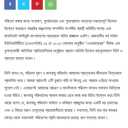
পরিবেশ রক্ষার জন্য সংরক্ষণ, পুনর্ব্যবহার এবং পুনঃস্থাপন অত্যন্ত গুরুত্বপূর্ণ হিসেবে
উল্লেখ করেছেন পররাষ্ট্র মন্ত্রণালয় সম্পর্কিত সংসদীয় স্থায়ী কমিটির সদস্য এবং
ক্লাইমেট পার্লামেন্ট বাংলাদেশের আহ্বায়ক নাহিম রাজ্জাক এমপি। রাজধানীর নর্থ সাউথ
ইউনিভার্সিটিতে (এনএসইউ) ২৯ মে ২০২৩ সোমবার অনুষ্ঠিত “এনভোফ্রেম” শীর্ষক এক
যুগান্তকারী আইডিয়া প্রতিযোগিতার অনুষ্ঠানে প্রধান অতিথি হিসেবে বক্তৃতাকালে তিনি এ
প্রত্যয় ব্যক্ত করেন।
তিনি বলেন যে, পরিবেশ দূষণ ও জলবায়ু পরিবর্তন আমাদের প্রত্যেকের জীবনকে ভিন্নভাবে
প্রভাবিত করে। আমরা প্রায়শই এটি বুঝতে পারি না কিন্তু এর প্রভাব এড়িয়ে যাওয়ার
সুযোগ নেই। একারণেই আমাদের আচরণ ও মানসিকতা পরিবেশ বান্ধব সমাধান ভিত্তিক
হওয়া উচিত। জলবায়ু পরিবর্তনের প্রভাব মাথায় রেখে কাজ করা উচিত উল্লেখ করে তিনি
আরো বলেন যে, জলবায়ু পরিবর্তন বর্তমান ও ভবিষ্যৎ প্রজন্মের জন্য একটি বড় চ্যালেঞ্জ
এবং এ বিষয়ে তরুণ নেতৃত্বের প্রয়োজনীয়তা রয়েছে। সবশেষে, তিনি যার যার কাজের
ক্ষেত্র থেকে সকলেরই পরিবেশের প্রতি দায়বদ্ধতা রয়েছে বলে মন্তব্য করেন।