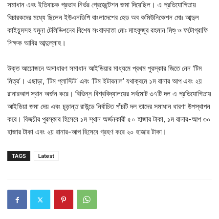
সমাধান এবং ইতিবাচক প্রভাব নির্ভর প্রেজেন্টেশন জমা দিয়েছিল। এ প্রতিযোগিতায়
বিচারকদের মধ্যে ছিলেন ইউএনডিপি বাংলাদেশের হেড অব কমিউনিকেশন মোঃ আব্দুল
কাইয়ুমসহ যমুনা টেলিভিশনের বিশেষ সংবাদদাতা মোঃ মাহফুজুর রহমান মিশু্ ও ফটোগ্রাফি
শিক্ষক আবির আব্দুল্লাহ।
উক্ত আয়োজনে অসাধারণ সমাধান আইডিয়ার মাধ্যমে প্রথম পুরস্কার জিতে নেন ‘টিম
মিত্র’। এছাড়া, ‘টিম প্লাস্টিট’ এবং ‘টিম ইটারনাল’ যথাক্রমে ১ম রানার আপ এবং ২য়
রানারআপ স্থান অর্জন করে। বিভিন্ন বিশ্ববিদ্যালয়ের সর্বমোট ৩৭টি দল এ প্রতিযোগিতায়
আইডিয়া জমা দেয় এবং চূড়ান্ত রাউন্ডে নির্বাচিত পাঁচটি দল তাদের সমাধান ধারণা উপস্থাপন
করে। বিজয়ীর পুরস্কার হিসেবে ১ম স্থান অর্জনকারী ৫০ হাজার টাকা, ১ম রানার-আপ ৩০
হাজার টাকা এবং ২য় রানার-আপ হিসেবে গ্রহণ করে ২০ হাজার টাকা।
TAGS
Latest