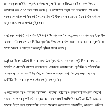
এনভোফ্রেম আইডিয়া প্রতিযোগিতার অনুষ্ঠানটি এনভোলিডের সার্বিক সহযোগিতায়
আয়োজন করে এনএসইউ আর্থ ক্লাব। এ উদ্যোগের লক্ষ্য ছিল ভিজ্যুয়াল গল্প বলার
প্রভাব কে কাজে লাগিয়ে জাতিসংঘের টেকসই উন্নয়ন লক্ষ্যমাত্রা (এসডিজি) অর্জনের
জন্য সচেতনতা ও সমর্থন বৃদ্ধিকরণ।
অনুষ্ঠানের সভাপতি নর্থ সাউথ ইউনিভার্সিটির প্রো-ভাইস চ্যান্সেলর অধ্যাপক এম ইসমাইল
হোসেন, পরিবেশ রক্ষায় সম্মিলিত প্রচেষ্টার উপর জোর দিয়ে বলেন যে এ ধরনের প্রচেষ্টা ও
উদ্যোগগুলো এ ক্ষেত্রে গুরুত্বপূর্ণ ভূমিকা পালন করবে।
অনুষ্ঠানে বিশেষ অতিথি হিসেবে আরো উপস্থিত ছিলেন বাংলাদেশ জুট মিল কর্পোরেশনের
উপদেষ্টা ও সোনালী ব্যাগের উদ্ভাবক ড. মোবারক আহমেদ খান, কৃষিবিদ ও পরিবেশবিদ
কামরুন নাহার, এনএসইউর পরিবেশ বিজ্ঞান ও ব্যবস্থাপনা বিভাগের অধ্যাপক এবং
অর্থনীতি বিভাগের অধ্যাপক গৌর গোবিন্দ গোস্বামী।
এ আয়োজনের অংশ হিসাবে, আইডিয়া প্রতিযোগিতায় অংশগ্রহণকারী দলগুলো পরিবেশ
সংরক্ষণ ও জলবায়ু পরিবর্তনের প্রভাবের সাথে সরাসরি সংশ্লিষ্ট সাতটি এসডিজি অর্জনের
উদ্দেশ্য চিন্তা করে প্রয়োজনীয় সমর্থন জোরদার করার জন্য আকর্ষণীয়, আখ্যান, অভিনব