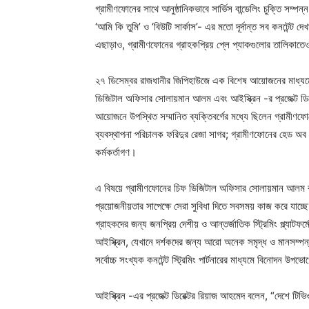
গ্রামীণফোনের সাথে আনুষ্ঠানিকভাবে সার্ভিস বান্ডেলিং চুক্তি সম্পন্ন
‘আমি কি তুমি’ ও ‘বিউটি সার্কাস’- এর মতো দূর্দান্ত সব কনটেন্ট দে
এছাড়াও, গ্রামীণফোনের গ্রাহকপ্রিয় প্লে প্যাকগুলোর তালিকাতে
২৭ ডিসেম্বর রাজধানীর জিপিহাউজে এক বিশেষ আয়োজনের মাধ্যমে এ
ডিজিটাল অফিসার সোলায়মান আলম এবং আইস্ক্রিন -র প্রজেক্ট ডিরেক
আয়োজনে উপস্থিত সম্মানিত ব্যক্তিবর্গের মধ্যে ছিলেন গ্রামীণফো
ব্যবস্থাপনা পরিচালক ফরিদুর রেজা সাগর; গ্রামীণফোনের হেড অব সার
কর্মকর্তাগণ।
এ বিষয়ে গ্রামীণফোনের চিফ ডিজিটাল অফিসার সোলায়মান আলম বল
প্রয়োজনীয়তার সাপেক্ষে সেরা সুবিধা দিতে সবসময় কাজ করে যাচ্
গ্রাহকদের জন্য জনপ্রিয় দেশীয় ও আন্তর্জাতিক স্ট্রিমিং প্ল্যা
আইস্ক্রিন, যেখানে দর্শকদের জন্য আরো অনেক সমৃদ্ধ ও মানসম্পন্
সর্বোচ্চ সংখ্যক কনটেন্ট স্ট্রিমিং পার্টনারের মাধ্যমে বিনোদন উপভ
আইস্ক্রিন -এর প্রজেক্ট ডিরেক্টর রিয়াজ আহমেদ বলেন, “দেশে টি