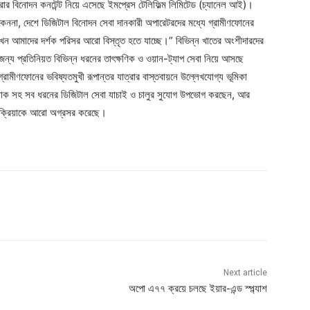
ারার বিনোদন কনটেন্ট নিয়ে এসেছে ইমপ্রেস টেলিফিল্ম লিমিটেড (চ্যানেল আই)।
কেননা, দেশে ডিজিটাল বিনোদন সেবা দানকারী অপারেটরদের মধ্যে গ্রামীণফোনের
খন আমাদের দর্শক পরিসর আরো বিস্তৃত হতে যাচ্ছে।” বিভিন্ন খাতের অংশীদারদের
য প্রতিনিয়ত বিভিন্ন ধরনের তাৎক্ষণিক ও ওয়ান-ট্যাপ সেবা নিয়ে আসছে
রামীণফোনের ভবিষ্যতমুখী রূপান্তর যাত্রার বাস্তবায়নে উল্লেখযোগ্য ভূমিকা
 প্যাক সহ সব ধরনের ডিজিটাল সেবা যাচাই ও চালুর সুযোগ উপভোগ করছেন, আর
্রক্রিয়াকে আরো অগ্রসর করেছে।
Next article
অপো এ৭৭ ক্রয়ে চলছে ইয়ার-এন্ড স্প্ল্যাশ