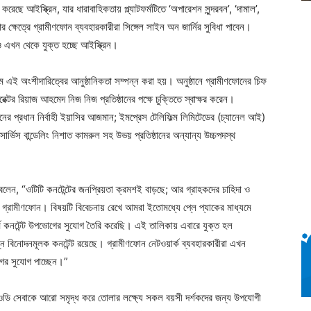
 করেছে আইস্ক্রিন, যার ধারাবাহিকতায় প্ল্যাটফর্মটিতে ‘অপারেশন সুন্দরবন’, ‘দামাল’,
খার ক্ষেত্রে গ্রামীণফোন ব্যবহারকারীরা সিঙ্গেল সাইন অন জার্নির সুবিধা পাবেন।
ও এখন থেকে যুক্ত হচ্ছে আইস্ক্রিন।
ই অংশীদারিত্বের আনুষ্ঠানিকতা সম্পন্ন করা হয়। অনুষ্ঠানে গ্রামীণফোনের চিফ
্টর রিয়াজ আহমেদ নিজ নিজ প্রতিষ্ঠানের পক্ষে চুক্তিতে স্বাক্ষর করেন।
নের প্রধান নির্বাহী ইয়াসির আজমান; ইমপ্রেস টেলিফিল্ম লিমিটেডের (চ্যানেল আই)
্ভিস বান্ডেলিং নিশাত কামরুল সহ উভয় প্রতিষ্ঠানের অন্যান্য উচ্চপদস্থ
েন, “ওটিটি কনটেন্টের জনপ্রিয়তা ক্রমশই বাড়ছে; আর গ্রাহকদের চাহিদা ও
ছে গ্রামীণফোন। বিষয়টি বিবেচনায় রেখে আমরা ইতোমধ্যে প্লে প্যাকের মাধ্যমে
টফর্মে কনটেন্ট উপভোগের সুযোগ তৈরি করেছি। এই তালিকায় এবারে যুক্ত হল
ন বিনোদনমূলক কনটেন্ট রয়েছে। গ্রামীণফোন নেটওয়ার্ক ব্যবহারকারীরা এখন
োগের সুযোগ পাচ্ছেন।”
ভিওডি সেবাকে আরো সমৃদ্ধ করে তোলার লক্ষ্যে সকল বয়সী দর্শকদের জন্য উপযোগী