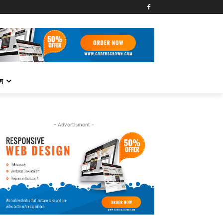
্স
- Advertisment -