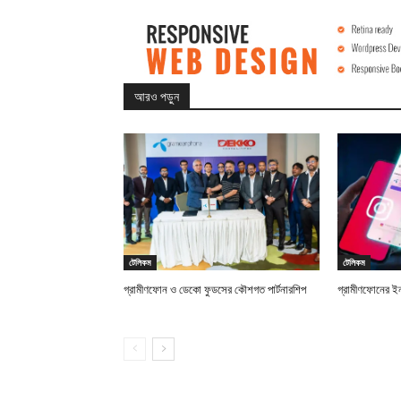
আরও পড়ুন
টেলিকম
টেলিকম
গ্রামীণফোন ও ডেকো ফুডসের কৌশগত পার্টনারশিপ
গ্রামীণফোনের ইন