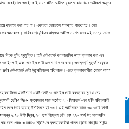
আমরা একইসাথে ওয়াই-ফাই ও মোবাইল ডেটাতে যুক্ত থাকার প্রয়োজনীয়তা অনুভব
ে ব্যবহার করা যায় না। একারণে গেমারদের সমস্যায় পড়তে হয়। গেম
ড়তে হয় অনেককে। কার্যকর প্রযুক্তির মাধ্যমে স্মার্টফোন গেমারদের এই সমস্যা থেকে
 লিংক বুমিং প্রযুক্তি। মাল্টি নেটওয়ার্ক কনকারেন্সির জন্য ব্যবহার করা এই
 ওয়াই-ফাই এবং মোবাইল ডেটা একসাথে কাজ করে। গুরুত্বপূর্ণ মুহূর্তে সংযুক্ত
র্বল নেটওয়ার্কে ডেটা ট্রান্সমিশনের গতি বাড়ে। এতে ব্যবহারকারীরা কোনো ল্যাগ
া ব্যবহারকারীদের একইসাথে ওয়াই-ফাই ও মোবাইল ডেটা ব্যবহারের সুবিধা দেয়।
ী হেলিও জি৮৮ প্রসেসরের সাথে সর্বোচ্চ ২.০ গিগাহার্জ-এর দু’টি শক্তিশালী
ইন নিয়ে তৈরি হয়েছে ইনফিনিক্স হট ৩০। এই স্মার্টফোনে আছে ৩৩ ওয়াট ফাস্ট
্ন ৬.৭৮ ইঞ্চি স্ক্রিন, ৯০ হার্জ রিফ্রেশ রেট এবং ২৭০ হার্জ টাচ স্যাম্পলিং
ফলে গেমিং ও ভিডিও স্ট্রিমিংয়ে ব্যবহারকারীরা পাবেন থ্রিডি সারাউন্ড সাউন্ড