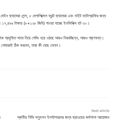
েইন ক্যামেরা লেন্স, ৮ মেগাপিক্সেল ফ্রন্ট ক্যামেরা এবং নাইট ফটোগ্রাফির জন্য
বং ১৭,৪৯৯ টাকায় (৮+১২৮ জিবি) পাওয়া যাচ্ছে ইনফিনিক্স হট ৩০।
িক প্রযুক্তি সাথে নিয়ে গেমিং হয়ে ওঠছে আরও নিরবচ্ছিন্ন, আরও প্রাণবন্ত।
রে গেমাররই ঠিক করবেন, তারা কী বেছে নেবেন।
Next article
স
স্থানীয় পিভি সল্যুশন ইনস্টলারদের জন্য হুয়াওয়ের কর্মশালা আয়োজন