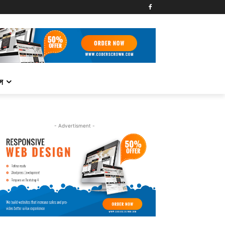
্স
- Advertisment -