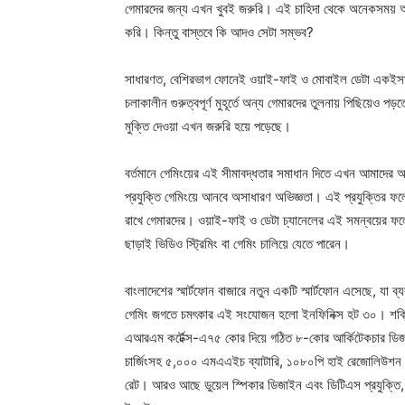
গেমারদের জন্য এখন খুবই জরুরি। এই চাহিদা থেকে অনেকসময় 
করি। কিন্তু বাস্তবে কি আদও সেটা সম্ভব?
সাধারণত, বেশিরভাগ ফোনেই ওয়াই-ফাই ও মোবাইল ডেটা একইসময়
চলাকালীন গুরুত্বপূর্ণ মুহূর্তে অন্য গেমারদের তুলনায় পিছিয়েও প
মুক্তি দেওয়া এখন জরুরি হয়ে পড়েছে।
বর্তমানে গেমিংয়ের এই সীমাবদ্ধতার সমাধান দিতে এখন আমাদের আছে
প্রযুক্তি গেমিংয়ে আনবে অসাধারণ অভিজ্ঞতা। এই প্রযুক্তির ফলে
রাখে গেমারদের। ওয়াই-ফাই ও ডেটা চ্যানেলের এই সমন্বয়ের ফলে দু
ছাড়াই ভিডিও স্ট্রিমিং বা গেমিং চালিয়ে যেতে পারেন।
বাংলাদেশের স্মার্টফোন বাজারে নতুন একটি স্মার্টফোন এসেছে, য
গেমিং জগতে চমৎকার এই সংযোজন হলো ইনফিনিক্স হট ৩০। শক্তিশাল
এআরএম কর্টেক্স-এ৭৫ কোর দিয়ে গঠিত ৮-কোর আর্কিটেকচার ডিজা
চার্জিংসহ ৫,০০০ এমএএইচ ব্যাটারি, ১০৮০পি হাই রেজোলিউশন সম্পন
রেট। আরও আছে ডুয়েল স্পিকার ডিজাইন এবং ডিটিএস প্রযুক্তি, যার 