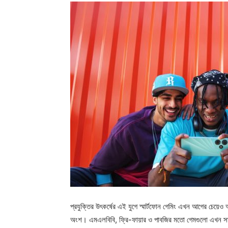
প্রযুক্তির উৎকর্ষের এই যুগে স্মার্টফোন গেমিং এখন আগের চেয়েও
অংশ। এমএলবিবি, ফ্রি-ফায়ার ও পাবজির মতো গেমগুলো এখন সামাজ