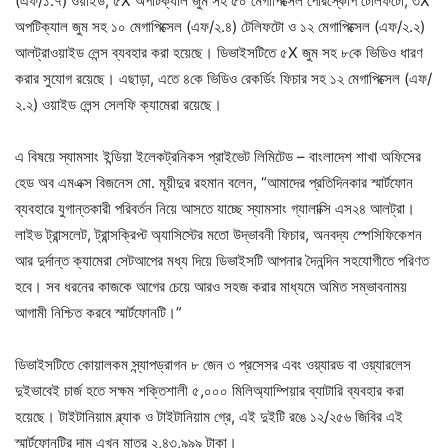
(এফ/১.৭) ওয়াইড, ৫X অপটিক্যাল জুম সহ ৫০ মেগাপিক্সেল পেরিস্কোপ টেলিফটো, ৩X
অপটিক্যাল জুম সহ ১০ মেগাপিক্সেল (এফ/২.৪) টেলিফটো ও ১২ মেগাপিক্সেল (এফ/২.২)
আলট্রাওয়াইড লেন্স ব্যবহার করা হয়েছে। ডিভাইসটিতে ৫X জুম সহ ৮কে ভিডিও ধারণ
করার সুযোগ রয়েছে। এছাড়া, এতে ৪কে ভিডিও রেকর্ডিং ফিচার সহ ১২ মেগাপিক্সেল (এফ/
২.২) ওয়াইড লেন্স সেলফি ক্যামেরা রয়েছে।
এ বিষয়ে স্যামসাং ইন্ডিয়া ইলেকট্রনিকস প্রাইভেট লিমিটেড – বাংলাদেশ শাখা অফিসের
হেড অব এমএক্স বিজনেস মো. মূয়ীদুর রহমান বলেন, “আমাদের প্রতিদিনকার স্মার্টফোন
ব্যবহারে যুগান্তকারী পরিবর্তন নিয়ে আসতে যাচ্ছে স্যামসাং গ্যালাক্সি এস২৪ আলট্রা।
লাইভ ট্রান্সলেট, ট্রান্সক্রিপ্ট অ্যাসিস্টের মতো উদ্ভাবনী ফিচার, অনবদ্য স্পেসিফিকেশন
আর দুর্দান্ত ক্যামেরা সেটআপের মধ্য দিয়ে ডিভাইসটি আপনার দৈনন্দিন সহযোগীতে পরিণত
হবে। সব ধরনের কাজকে আগের চেয়ে আরও সহজ করার মাধ্যমে অমিত সম্ভাবনাময়
আগামী নিশ্চিত করবে স্মার্টফোনটি।”
ডিভাইসটিতে কোয়ালকম স্ন্যাপড্রাগন ৮ জেন ৩ প্রসেসর এবং ওয়্যারড বা ওয়্যারলেস
দুইভাবেই চার্জ হতে সক্ষম শক্তিশালী ৫,০০০ মিলিঅ্যাম্পিয়ার ব্যাটারি ব্যবহার করা
হয়েছে। টাইটানিয়াম ব্ল্যাক ও টাইটানিয়াম গ্রে, এই দুইটি রঙে ১২/২৫৬ জিবির এই
স্মার্টফোনটির দাম এখন মাত্র ২,৪৩,৯৯৯ টাকা।