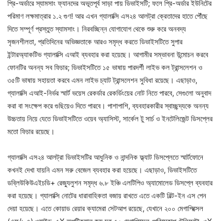
প্রি-অর্ডারে স্যামসাং ফ্যানদের অভূতপূর্ব সাড়া পায় ডিভাইসটি; ফলে প্রি-অর্ডার ইউনিটের
পরিমাণ লক্ষমাত্রার ১.২ গুণ! আর এখন গ্যালাক্সি এস২৪ আলট্রা ক্রেতাদের হাতে পৌঁছে
দিতে সম্পূর্ণ প্রস্তুত স্যামসাং। নিরবচ্ছিন্ন যোগাযোগ থেকে শুরু করে অনবদ্য
সৃজনশীলতা, প্রতিদিনের অভিজ্ঞতাকে আরও সমৃদ্ধ করতে ডিভাইসটিতে সুপার
ইন্টারঅ্যাকটিভ গ্যালাক্সি এআই ব্যবহার করা হয়েছে। আগামীর সম্ভাবনা উন্মোচন করবে
ফোনটির অনন্য সব ফিচার; ডিভাইসটিতে ১৫ ভাষায় পারদর্শী লাইভ কল ট্রান্সলেশন ও
৩৫টি ভাষায় সহায়তা করবে এমন লাইভ চ্যাট ট্রান্সলেশন সুবিধা রয়েছে। এছাড়াও,
গ্যালাক্সি এআই-নির্ভর স্মার্ট ভয়েস রেকর্ডার রেকর্ডিংয়ের নোট নিতে পারবে, সেগুলো অনুবাদ
করা বা সংক্ষেপ করে গুছিয়েও দিতে পারবে। পাশাপাশি, ব্যবহারকারীর স্বাচ্ছন্দ্যকে অনন্য
উচ্চতায় নিয়ে যেতে ডিভাইসটিতে ওয়েব অ্যাসিস্ট, সার্কেল টু সার্চ ও ইনটেলিজেন্ট ডিসপ্লের
মতো ফিচার রয়েছে।
গ্যালাক্সি এস২৪ আলট্রা ডিভাইসটির আধুনিক ও নান্দনিক ফ্ল্যাট ডিসপ্লেতে স্মার্টফোনে
কখনই দেখা যায়নি এমন সরু বেজেল ব্যবহার করা হয়েছে। এছাড়াও, ডিভাইসটিতে
ডব্লিউকিউএইচডি+ রেজ্যুলুশন সমৃদ্ধ ৬.৮ ইঞ্চি এলটিপিও অ্যামোলেড ডিসপ্লে ব্যবহার
করা হয়েছে। গ্যালাক্সি নোটের ধারাবাহিকতা বজায় রাখতে এতে একটি বিল্ট-ইন এস পেন
দেয়া হয়েছে। এতে কোয়াড রেয়ার ক্যামেরা সেটআপ রয়েছে, যেখানে ২০০ মেগাপিক্সেল