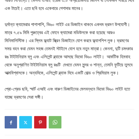
আরও নিশ্চিন্তে। কেননা এআই ইরেজ ৩.০ অপ্রয়োজনীয় জিনিস বা লোকজন সরিয়ে দিবে
এক টাচেই। এতে ছবি হবে একেবারে পেশাদার মানের।
দুর্দান্ত ক্যামেরার পাশাপাশি, ভি৬০ লাইট এর ডিজাইন থাকবে একদম ভ্রমণ উপযোগী।
মাত্র ৭.৫৯ মিমি পুরুত্বের এই ফোনে ক্যামেরা মডিউলকে করা হয়েছে আরও
মিনিমালিস্টিক। এর স্লিম ফ্ল্যাট স্ক্রিন ডিজাইনে যোগ করবে ফ্ল্যাগশিপ লুক। ভ্রমণের
সময় বহন করা যেমন সহজ তেমনই স্টাইলে যোগ হবে নতুন মাত্রা। কেননা, দুটি চমৎকার
রঙ টাইটানিয়াম ব্লু এবং এলিগেন্ট ব্ল্যাকে আসছে ভিভো ভি৬০ লাইট। আর্কটিক হিমবাহ
থেকে অনুপ্রাণিত টাইটানিয়াম ব্লু রঙটি দেখতে যেমন সুন্দর ও শান্ত, তেমনি ফুটিয়ে তুলবে
আত্মবিশ্বাসকে। অন্যদিকে, এলিগেন্ট ব্ল্যাক দিবে একটি বোল্ড ও প্রিমিয়াম লুক।
প্রো-গ্রেড ছবি, স্মার্ট এআই এবং দারুণ ডিজাইনের মেলবন্ধনে ভিভো ভি৬০ লাইট হতে
যাচ্ছে ভ্রমণের সেরা সঙ্গী।