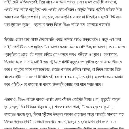
লাইট সেই অভিজ্ঞতাকেই নিয়ে যাবে এক অন্য পর্যায়ে। এর দারুণ পোর্ট্রেট ক্যামেরা,
এআই অরা লাইট প্রযুক্তি এবং এআই ফোর-সিজন পোর্ট্রেট ফিচার প্রতিটি ছবিতে নিয়ে
আসবে এক জীবন্ত প্রাণ। এছাড়াও, এর আধুনিক ও হালকা ডিজাইন সহজেই ফিট হয়ে
যাবে ট্রাভেল ব্যাগে। ভ্রমণের জন্য ভিভো ভি৬০ লাইট হবে একেবারে পারফেক্ট!
ভিভোর এআই অরা লাইট টেকনোলজি এবার আসছে আরও উন্নত রূপে। নতুন এই অরা
লাইট পোর্ট্রেট ৩.০ প্রযুক্তি দিবে আগের চেয়েও অনেক বেশি উজ্জ্বল আলো। তবে নরম ও
প্রাকৃতিক হওয়ায় এই আলো ছবিতে যোগ করবে আরও গভীরতা ও প্রাণ। একইসাথে,
ভিভোর প্রফেশনাল এআই ইমেজ স্টুডিও প্রতিটি মুহূর্তের গল্প ফুটিয়ে তুলবে আরও জীবন্ত
করে। বন্ধুদের সাথে অ্যাডভেঞ্চার, রাতের খাবারের টেবিলে আড্ডা, বা নিয়ন আলোর নিচে
রাস্তায় হাঁটা— সকল পরিস্থিতিতেই ক্যাপচার করবে দুর্দান্ত ছবি। ভ্রমণের সময় আলাদা
করে এডিটিং-এর ঝামেলা না থাকায় চটজলদি শেয়ার করা যাবে সবার সাথে।
এছাড়াও, ভি৬০ লাইটে থাকবে এআই ফোর-সিজন পোর্ট্রেট ফিচার। যা, মুহূর্তেই বাস্তব
দৃশ্যে জুড়ে দিবে বিভিন্ন ঋতুর জাদু। শরতের রঙিন পাতা, শীতের রহস্যময় কুয়াশা,
বসন্তের সতেজ ফুল, কিংবা গ্রীষ্মের উজ্জ্বল আকাশ যেকোনো ঋতুর আবহেই সাজানো যাবে
নিজের পছন্দের ছবিটি। কোনো জনপ্রিয় স্থানে, ভিড়ের মধ্যেও এখন ছবি তোলা যাবে