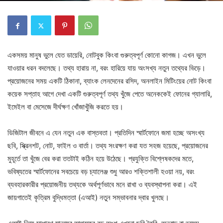
একসময় মানুষ ভুলে যেত ডায়েরি, নোটবুক কিংবা গুরুত্বপূর্ণ কোনো কাগজ। এখন ভুলে
যাওয়ার ধরন বদলেছে। তথ্য হারায় না, বরং হারিয়ে যায় অংসখ্য নতুন তথ্যের ভিড়ে।
প্রয়োজনের সময় একটি ঠিকানা, ব্যাংক লেনদেনের রসিদ, অনলাইন মিটিংয়ের নোট কিংবা
কয়েক সপ্তাহ আগে দেখা একটি গুরুত্বপূর্ণ তথ্য খুঁজে পেতে অনেককেই ফোনের গ্যালারি,
ইমেইল বা মেসেজে দীর্ঘক্ষণ খোঁজাখুঁজি করতে হয়।
ডিজিটাল জীবনে এ যেন নতুন এক বাস্তবতা। প্রতিদিন স্মার্টফোনে জমা হচ্ছে অসংখ্য
ছবি, স্ক্রিনশট, নোট, ফাইল ও বার্তা। তথ্য সংরক্ষণ করা যত সহজ হয়েছে, প্রয়োজনের
মুহূর্তে তা খুঁজে বের করা ততটাই কঠিন হয়ে উঠেছে। প্রযুক্তি বিশ্লেষকদের মতে,
ভবিষ্যতের স্মার্টফোনের সবচেয়ে বড় চ্যালেঞ্জ শুধু আরও শক্তিশালী হওয়া নয়, বরং
ব্যবহারকারীর প্রয়োজনীয় তথ্যকে অর্থপূর্ণভাবে মনে রাখা ও ব্যবস্থাপনা করা। এই
জায়গাতেই কৃত্রিম বুদ্ধিমত্তা (এআই) নতুন সম্ভাবনার দ্বার খুলছে।