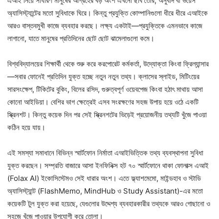
এআই নিয়ে সাধারণ মানুষের আগ্রহের বড় অংশ এখনো ছবি তৈরি, অনুবাদ বা ভয়েস
অ্যাসিস্ট্যান্টের মতো সুবিধাকে ঘিরে। কিন্তু প্রযুক্তি কোম্পানিগুলো ধীরে ধীরে এআইকে
আরও বাস্তবমুখী কাজে ব্যবহার করছে। লক্ষ্য একটাই—প্রযুক্তিকে এমনভাবে কাজে
লাগানো, যাতে মানুষের প্রতিদিনের ছোট ছোট ঝামেলাগুলো কমে।
বিশ্ববিদ্যালয়ের শিক্ষার্থী থেকে শুরু করে করপোরেট কর্মকর্তা, উদ্যোক্তা কিংবা ফ্রিল্যান্সার
—সবার ফোনেই প্রতিদিন যুক্ত হচ্ছে নতুন নতুন তথ্য। ক্লাসের স্লাইড, মিটিংয়ের
সারসংক্ষেপ, টিকিটের বুকিং, বিলের রসিদ, গুরুত্বপূর্ণ ওয়েবপেজ কিংবা হঠাৎ মাথায় আসা
কোনো আইডিয়া। বেশির ভাগ ক্ষেত্রেই এসব সংরক্ষণের সহজ উপায় হয়ে ওঠে একটি
স্ক্রিনশট। কিন্তু কয়েক দিন পর সেই স্ক্রিনশটের ভিড়েই প্রয়োজনীয় তথ্যটি খুঁজে পাওয়া
কঠিন হয়ে যায়।
এই সমস্যা সমাধানে বিভিন্ন স্মার্টফোন নির্মাতা এআইভিত্তিক তথ্য ব্যবস্থাপনা সুবিধা
যুক্ত করছেন। সম্প্রতি বাজারে আসা ইনফিনিক্স হট ৭০ স্মার্টফোনে থাকা ফোলাক্স এআই
(Folax AI) ইকোসিস্টেমও সেই ধারার অংশ। এতে ফ্ল্যাশমেমো, মাইন্ডহাব ও স্টাডি
অ্যাসিস্ট্যান্ট (FlashMemo, MindHub ও Study Assistant)-এর মতো
কয়েকটি টুল যুক্ত করা হয়েছে, যেগুলোর উদ্দেশ্য ব্যবহারকারীর তথ্যকে আরও গোছানো ও
সহজে খুঁজে পাওয়ার উপযোগী করে তোলা।