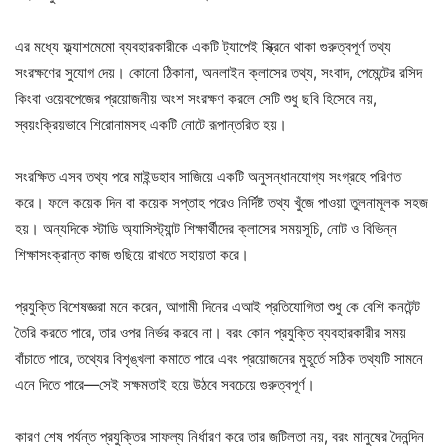
এর মধ্যে ফ্ল্যাশমেমো ব্যবহারকারীকে একটি ট্যাপেই স্ক্রিনে থাকা গুরুত্বপূর্ণ তথ্য
সংরক্ষণের সুযোগ দেয়। কোনো ঠিকানা, অনলাইন ক্লাসের তথ্য, সংবাদ, পেমেন্টের রসিদ
কিংবা ওয়েবপেজের প্রয়োজনীয় অংশ সংরক্ষণ করলে সেটি শুধু ছবি হিসেবে নয়,
স্বয়ংক্রিয়ভাবে শিরোনামসহ একটি নোটে রূপান্তরিত হয়।
সংরক্ষিত এসব তথ্য পরে মাইন্ডহাব সাজিয়ে একটি অনুসন্ধানযোগ্য সংগ্রহে পরিণত
করে। ফলে কয়েক দিন বা কয়েক সপ্তাহ পরেও নির্দিষ্ট তথ্য খুঁজে পাওয়া তুলনামূলক সহজ
হয়। অন্যদিকে স্টাডি অ্যাসিস্ট্যান্ট শিক্ষার্থীদের ক্লাসের সময়সূচি, নোট ও বিভিন্ন
শিক্ষাসংক্রান্ত কাজ গুছিয়ে রাখতে সহায়তা করে।
প্রযুক্তি বিশেষজ্ঞরা মনে করেন, আগামী দিনের এআই প্রতিযোগিতা শুধু কে বেশি কনটেন্ট
তৈরি করতে পারে, তার ওপর নির্ভর করবে না। বরং কোন প্রযুক্তি ব্যবহারকারীর সময়
বাঁচাতে পারে, তথ্যের বিশৃঙ্খলা কমাতে পারে এবং প্রয়োজনের মুহূর্তে সঠিক তথ্যটি সামনে
এনে দিতে পারে—সেই সক্ষমতাই হয়ে উঠবে সবচেয়ে গুরুত্বপূর্ণ।
কারণ শেষ পর্যন্ত প্রযুক্তির সাফল্য নির্ধারণ করে তার জটিলতা নয়, বরং মানুষের দৈনন্দিন