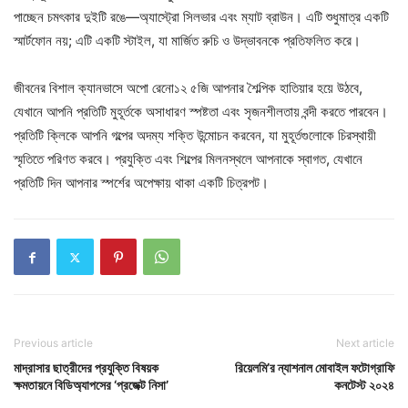
পাচ্ছেন চমৎকার দুইটি রঙে—অ্যাস্ট্রো সিলভার এবং ম্যাট ব্রাউন। এটি শুধুমাত্র একটি
স্মার্টফোন নয়; এটি একটি স্টাইল, যা মার্জিত রুচি ও উদ্ভাবনকে প্রতিফলিত করে।
জীবনের বিশাল ক্যানভাসে অপো রেনো১২ ৫জি আপনার শৈল্পিক হাতিয়ার হয়ে উঠবে,
যেখানে আপনি প্রতিটি মুহূর্তকে অসাধারণ স্পষ্টতা এবং সৃজনশীলতায় বন্দী করতে পারবেন।
প্রতিটি ক্লিকে আপনি গল্পের অদম্য শক্তি উন্মোচন করবেন, যা মুহূর্তগুলোকে চিরস্থায়ী
স্মৃতিতে পরিণত করবে। প্রযুক্তি এবং শিল্পের মিলনস্থলে আপনাকে স্বাগত, যেখানে
প্রতিটি দিন আপনার স্পর্শের অপেক্ষায় থাকা একটি চিত্রপট।
Previous article
Next article
মাদ্রাসার ছাত্রীদের প্রযুক্তি বিষয়ক
রিয়েলমি’র ন্যাশনাল মোবাইল ফটোগ্রাফি
ক্ষমতায়নে বিডিঅ্যাপসের ‘প্রজেক্ট নিসা’
কনটেস্ট ২০২৪