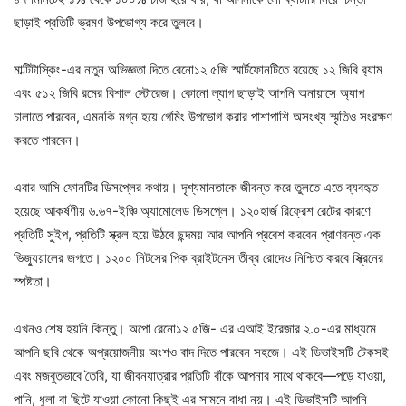
ছাড়াই প্রতিটি ভ্রমণ উপভোগ্য করে তুলবে।
মাল্টিটাস্কিং-এর নতুন অভিজ্ঞতা দিতে রেনো১২ ৫জি স্মার্টফোনটিতে রয়েছে ১২ জিবি র‌্যাম
এবং ৫১২ জিবি রমের বিশাল স্টোরেজ। কোনো ল্যাগ ছাড়াই আপনি অনায়াসে অ্যাপ
চালাতে পারবেন, এমনকি মগ্ন হয়ে গেমিং উপভোগ করার পাশাপাশি অসংখ্য স্মৃতিও সংরক্ষণ
করতে পারবেন।
এবার আসি ফোনটির ডিসপ্লের কথায়। দৃশ্যমানতাকে জীবন্ত করে তুলতে এতে ব্যবহৃত
হয়েছে আকর্ষণীয় ৬.৬৭-ইঞ্চি অ্যামোলেড ডিসপ্লে। ১২০হার্জ রিফ্রেশ রেটের কারণে
প্রতিটি সুইপ, প্রতিটি স্ক্রল হয়ে উঠবে ছন্দময় আর আপনি প্রবেশ করবেন প্রাণবন্ত এক
ভিজ্যুয়ালের জগতে। ১২০০ নিটসের পিক ব্রাইটনেস তীব্র রোদেও নিশ্চিত করবে স্ক্রিনের
স্পষ্টতা।
এখনও শেষ হয়নি কিন্তু। অপো রেনো১২ ৫জি- এর এআই ইরেজার ২.০-এর মাধ্যমে
আপনি ছবি থেকে অপ্রয়োজনীয় অংশও বাদ দিতে পারবেন সহজে। এই ডিভাইসটি টেকসই
এবং মজবুতভাবে তৈরি, যা জীবনযাত্রার প্রতিটি বাঁকে আপনার সাথে থাকবে—পড়ে যাওয়া,
পানি, ধুলা বা ছিটে যাওয়া কোনো কিছুই এর সামনে বাধা নয়। এই ডিভাইসটি আপনি