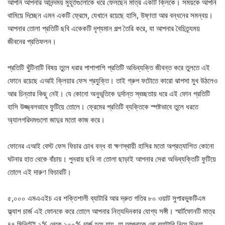
আপনি আপনার আনন্দময় মুহূর্তগুলোকে ধরে ফেলছেন মাত্র একটি ক্লিকে। সময়কে আপনি
থামিয়ে দিচ্ছেন এমন একটি ফ্রেমে, যেখানে রয়েছে হাসি, উষ্ণতা আর বন্ধনের সমন্বয়।
আপনার তোলা প্রতিটি ছবি একেকটি দৃশ্যমান গল্প তৈরি করে, যা আপনার বৈচিত্র্যময়
জীবনের প্রতিফলন।
প্রতিটি খুঁটিনাটি বিষয় তুলে ধরার পাশাপাশি প্রতিটি অভিব্যক্তি জীবন্ত করে তুলতে এই
ফোনে রয়েছে এআই ক্লিয়ার ফেস প্রযুক্তি। তাই গ্রুপ ফটোতে কারো ঝাপসা মুখ উঠলেও
আর চিন্তার কিছু নেই। যে কোনো অনুভূতিকে দুর্দান্ত স্বচ্ছতায় ধরে এই ফোন প্রতিটি
হাসি উজ্জ্বলভাবে ফুটিয়ে তোলে। ফ্রেমের প্রতিটি ব্যক্তিকে স্পষ্টভাবে তুলে ধরতে
অ্যালগরিদমগুলো জাদুর মতো কাজ করে।
ফোনের এআই বেস্ট ফেস ফিচার চোখ বন্ধ বা ক্ষণস্থায়ী হাসির মতো অপ্রত্যাশিত কোনো
ঘটনার হাত থেকে বাঁচায়। পুনরায় ছবি না তোলা ছাড়াই আপনার সেরা অভিব্যক্তিটি ফুটিয়ে
তোলে এই দারুণ ফিচারটি।
৫,০০০ এমএএইচ এর শক্তিশালী ব্যাটারি আর দ্রুত গতির ৮০ ওয়াট সুপারভুকটিএম
ফ্ল্যাশ চার্জ এই ফোনকে করে তোলে আপনার নিত্যদিনকার যোগ্য সঙ্গী। স্মার্টফোনটি মাত্র
৪৭ মিনিটেই ১% থেকে ১০০% চার্জ হয়ে যায়, যা আপনাকে লো ব্যাটারি নিয়ে চিন্তা