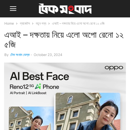
Home
গ্যাজেটস
নতুন পন্য
এআই – দক্ষতায় নিয়ে এলো অপো রেনো ১২ ৫জি
এআই – দক্ষতায় নিয়ে এলো অপো রেনো ১২
৫জি
By
টেক সংবাদ ডেস্ক
-
October 23, 2024