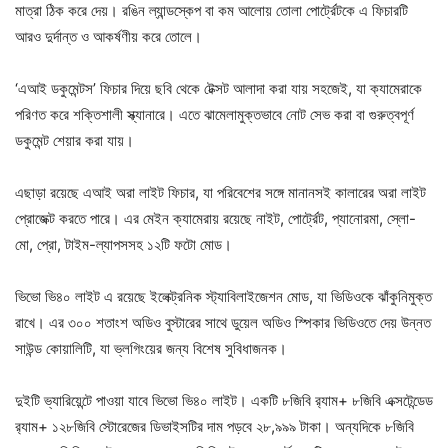
মাত্রা ঠিক করে দেয়। রঙিন ল্যান্ডস্কেপ বা কম আলোয় তোলা পোর্ট্রেটকে এ ফিচারটি
আরও দুর্দান্ত ও আকর্ষণীয় করে তোলে।
‘এআই ডকুমেন্টস’ ফিচার দিয়ে ছবি থেকে টেক্সট আলাদা করা যায় সহজেই, যা ক্যামেরাকে
পরিণত করে শক্তিশালী স্ক্যানারে। এতে ঝামেলামুক্তভাবে নোট সেভ করা বা গুরুত্বপূর্ণ
ডকুমেন্ট শেয়ার করা যায়।
এছাড়া রয়েছে এআই অরা লাইট ফিচার, যা পরিবেশের সঙ্গে মানানসই কালারের অরা লাইট
প্রোজেক্ট করতে পারে। এর মেইন ক্যামেরায় রয়েছে নাইট, পোর্ট্রেট, প্যানোরমা, স্লো-
মো, প্রো, টাইম-ল্যাপসসহ ১২টি ফটো মোড।
ভিভো ভি৪০ লাইট এ রয়েছে ইলেক্ট্রনিক স্ট্যাবিলাইজেশন মোড, যা ভিডিওকে ঝাঁকুনিমুক্ত
রাখে। এর ৩০০ শতাংশ অডিও বুস্টারের সাথে ডুয়েল অডিও স্পিকার ভিডিওতে দেয় উন্নত
সাউন্ড কোয়ালিটি, যা ভ্লগিংয়ের জন্য বিশেষ সুবিধাজনক।
দুইটি ভ্যারিয়েন্টে পাওয়া যাবে ভিভো ভি৪০ লাইট। একটি ৮জিবি র‍্যাম+ ৮জিবি এক্সটেন্ডেড
র‍্যাম+ ১২৮জিবি স্টোরেজের ডিভাইসটির দাম পড়বে ২৮,৯৯৯ টাকা। অন্যদিকে ৮জিবি