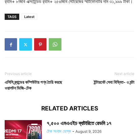
র‍্যাম+ ৮জিবি এক্সটেন্ডেড র‍্যাম+ ২৫৬জিবি স্টোরেজের স্মার্টফোনটির দাম ৩১,৯৯৯ টাকা।
TAGS
Latest
Previous article
Next article
এসিসি ব্র্যান্ডের কম্পিউটার পণ্য তৈরি করছে
ইন্টারনেট সেবা বিঘ্নিত- ৩ ঘন্টা
ওয়ালটন ডিজি-টেক
RELATED ARTICLES
৭,৫০০ এমএএইচ ব্যাটারিতে রেডমি ১৭
টেক সংবাদ ডেস্ক
-
August 9, 2026