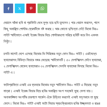
দেয়ালে আঁকা ছবি বা গ্রাফিতি দেখে মুগ্ধ হয়ে ছবি তুললেন। পরে খেয়াল করলেন, পাশে
কিছু অবাঞ্ছিত পোস্টার ফ্রেমটিকে নষ্ট করছে। আর কোনো দুশ্চিন্তা নেই! ভিভো ভি৪০
লাইট স্মার্টফোনে এআই ইরেজ ফিচার দিয়ে পোস্টারগুলো সরিয়ে ছবিটি করে নিন একদম
নিখুঁত।
চলতি মাসেই দেশে এসেছে ভিভোর ভি সিরিজের নতুন ফোন ভি৪০ লাইট। এরইমধ্যে
ক্যামেরাসহ বিভিন্ন ফিচারে নজর কেড়েছে স্মার্টফোনটি। ৫০ মেগাপিক্সেল মেইন ক্যামেরা,
২ মেগাপিক্সেল বোকেহ ক্যামেরাও ৩২ মেগাপিক্সেল সেলফি ক্যামেরা মিলছে ভিভো ভি৪০
লাইট এ।
ফটোগ্রাফিতে এআই এর ব্যবহার ভিভোর নতুন স্মার্টফোন ভি৪০ লাইট এ দিয়েছে নতুন
মাত্রা। এআই ইরেজ ফিচার দিয়ে ছবির অবাঞ্ছিত অংশ সহজেই মুছে ফেলা যায়।
অনাকাঙ্ক্ষিত অংশটির চারপাশে সার্কেল এঁকে চিহ্নিত করলেই এআই মসৃণভাবে তা মুছে
ফেলে। ভিভো ভি৪০ লাইট এআই ফটো ফিচার স্বয়ংক্রিয়ভাবে ছবির উজ্জ্বলতা ও রঙের