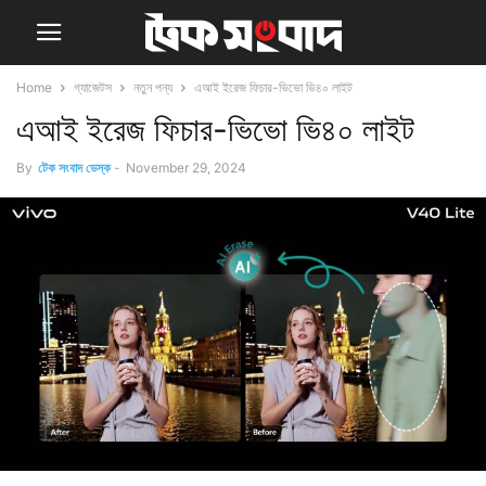
Home
গ্যাজেটস
নতুন পন্য
এআই ইরেজ ফিচার-ভিভো ভি৪০ লাইট
এআই ইরেজ ফিচার-ভিভো ভি৪০ লাইট
By
টেক সংবাদ ডেস্ক
-
November 29, 2024