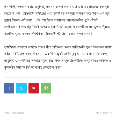
পাশাপাশি, ফোকাস করার অসুবিধা, ঘন ঘন ঝাপসা হয়ে যাওয়া ও রি-ফ্রেমিংয়ের ব্যবস্থা
করতে না পারা, টেলিফটো শ্যুটিংয়ের এই তিনটি বড় সমস্যার সমাধান করে ট্যাপ এনি জুম
ডুয়েল প্রিজম টেলিফটো। এই প্রযুক্তির সহায়তায় ব্যবহারকারীরা লেন্স-শিফট
অপটিক্যাল ইমেজ স্ট্যাবিলাইজেশন ও ইন্টেলিজেন্ট এআই অ্যালগরিদম সহ ডুয়েল প্রিজম
ডিজাইন ব্যবহার করে অবিশ্বাস্য টেলিফটো শট ধারণ করতে সক্ষম হবেন।
ইমেজিংয়ে শ্রেষ্ঠত্ব অর্জনের সকল সীমা অতিক্রম করার প্রতিশ্রুতি পূরণে উদ্ভাবনে যথেষ্ট
পরিমাণ বিনিয়োগ করছে টেকনো। এর ‘স্টপ অ্যাট নাথিং’ ব্র্যান্ড দর্শনের সাথে মিল রেখে,
প্রযুক্তি ও এআইয়ের সক্ষমতা ব্যবহারের মাধ্যমে ব্যবহারকারীদের জন্য আরও কার্যকর ও
সৃজনশীল সমাধান নিশ্চিত করাই টেকনো’র লক্ষ্য।
Previous article
Next article