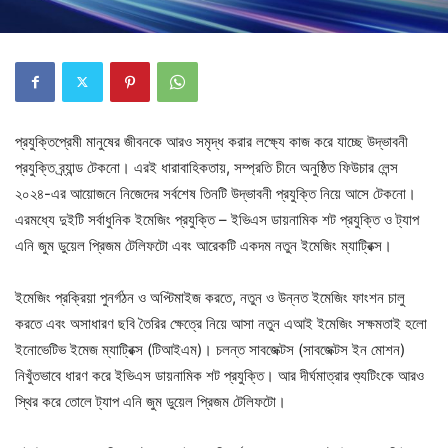
প্রযুক্তিপ্রেমী মানুষের জীবনকে আরও সমৃদ্ধ করার লক্ষ্যে কাজ করে যাচ্ছে উদ্ভাবনী
প্রযুক্তি ব্র্যান্ড টেকনো। এরই ধারাবাহিকতায়, সম্প্রতি চীনে অনুষ্ঠিত ফিউচার লেন্স
২০২৪-এর আয়োজনে নিজেদের সর্বশেষ তিনটি উদ্ভাবনী প্রযুক্তি নিয়ে আসে টেকনো।
এরমধ্যে দুইটি সর্বাধুনিক ইমেজিং প্রযুক্তি – ইভিএস ডায়নামিক শট প্রযুক্তি ও ট্যাপ
এনি জুম ডুয়েল প্রিজম টেলিফটো এবং আরেকটি একদম নতুন ইমেজিং ম্যাট্রিক্স।
ইমেজিং প্রক্রিয়া পুনর্গঠন ও অপ্টিমাইজ করতে, নতুন ও উন্নত ইমেজিং ফাংশন চালু
করতে এবং অসাধারণ ছবি তৈরির ক্ষেত্রে নিয়ে আসা নতুন এআই ইমেজিং সক্ষমতাই হলো
ইনোভেটিভ ইমেজ ম্যাট্রিক্স (টিআইএম)। চলন্ত সাবজেক্টস (সাবজেক্টস ইন মোশন)
নিখুঁতভাবে ধারণ করে ইভিএস ডায়নামিক শট প্রযুক্তি। আর দীর্ঘমাত্রার শ্যুটিংকে আরও
স্থির করে তোলে ট্যাপ এনি জুম ডুয়েল প্রিজম টেলিফটো।