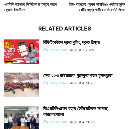
এনসিসি ব্যাংকের ডিজিটাল রূপান্তর করবে
মিড-বাজেটের প্রথম আইপি৬৯ ওয়াটারপ্রুফ
ফ্লোরা সিস্টেমস
রেটিং সমৃদ্ধ স্মার্টফোন রিয়েলমি সি৭৫
RELATED ARTICLES
বিডিটিকেটসে দ্রুত বুকিং, দ্রুত রিফান্ড
টেক সংবাদ ডেস্ক
-
August 7, 2026
সেরা ২৫৩ রাইডারকে পুরস্কৃত করল ফুডপ্যান্ডা
টেক সংবাদ ডেস্ক
-
August 4, 2026
ডিএমটিসিএলের বহরে টেলিমেটিকস আনছে
কারকোপোলো
টেক সংবাদ ডেস্ক
-
August 4, 2026