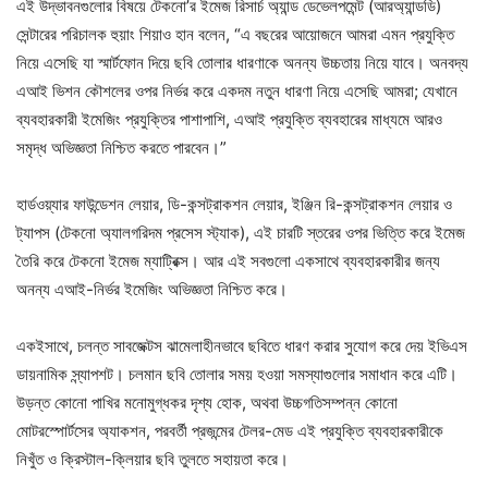
এই উদ্ভাবনগুলোর বিষয়ে টেকনো’র ইমেজ রিসার্চ অ্যান্ড ডেভেলপমেন্ট (আরঅ্যান্ডডি)
সেন্টারের পরিচালক হুয়াং শিয়াও হান বলেন, “এ বছরের আয়োজনে আমরা এমন প্রযুক্তি
নিয়ে এসেছি যা স্মার্টফোন দিয়ে ছবি তোলার ধারণাকে অনন্য উচ্চতায় নিয়ে যাবে। অনবদ্য
এআই ভিশন কৌশলের ওপর নির্ভর করে একদম নতুন ধারণা নিয়ে এসেছি আমরা; যেখানে
ব্যবহারকারী ইমেজিং প্রযুক্তির পাশাপাশি, এআই প্রযুক্তি ব্যবহারের মাধ্যমে আরও
সমৃদ্ধ অভিজ্ঞতা নিশ্চিত করতে পারবেন।”
হার্ডওয়্যার ফাউন্ডেশন লেয়ার, ডি-কন্সট্রাকশন লেয়ার, ইঞ্জিন রি-কন্সট্রাকশন লেয়ার ও
ট্যাপস (টেকনো অ্যালগরিদম প্রসেস স্ট্যাক), এই চারটি স্তরের ওপর ভিত্তি করে ইমেজ
তৈরি করে টেকনো ইমেজ ম্যাট্রিক্স। আর এই সবগুলো একসাথে ব্যবহারকারীর জন্য
অনন্য এআই-নির্ভর ইমেজিং অভিজ্ঞতা নিশ্চিত করে।
একইসাথে, চলন্ত সাবজেক্টস ঝামেলাহীনভাবে ছবিতে ধারণ করার সুযোগ করে দেয় ইভিএস
ডায়নামিক স্ন্যাপশট। চলমান ছবি তোলার সময় হওয়া সমস্যাগুলোর সমাধান করে এটি।
উড়ন্ত কোনো পাখির মনোমুগ্ধকর দৃশ্য হোক, অথবা উচ্চগতিসম্পন্ন কোনো
মোটরস্পোর্টসের অ্যাকশন, পরবর্তী প্রজন্মের টেলর-মেড এই প্রযুক্তি ব্যবহারকারীকে
নিখুঁত ও ক্রিস্টাল-ক্লিয়ার ছবি তুলতে সহায়তা করে।