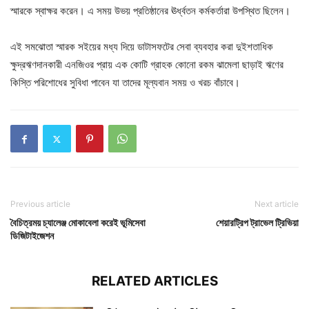
স্মারকে স্বাক্ষর করেন। এ সময় উভয় প্রতিষ্ঠানের ঊর্ধ্বতন কর্মকর্তারা উপস্থিত ছিলেন।
এই সমঝোতা স্মারক সইয়ের মধ্য দিয়ে ডাটাসফটের সেবা ব্যবহার করা দুইশতাধিক
ক্ষুদ্রঋণদানকারী এনজিওর প্রায় এক কোটি গ্রাহক কোনো রকম ঝামেলা ছাড়াই ঋণের
কিস্তি পরিশোধের সুবিধা পাবেন যা তাদের মূল্যবান সময় ও খরচ বাঁচাবে।
Previous article
Next article
বৈচিত্রময় চ্যালেঞ্জ মোকাবেলা করেই ভূমিসেবা
শেয়ারট্রিপ ট্রাভেল ট্রিভিয়া
ডিজিটাইজেশন
RELATED ARTICLES