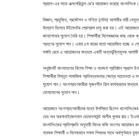
প্রয়াস-এর সাথে এক্সপেরিয়েন্স ডে’র আয়োজন করেছে বাংলালিংক।
বিজ্ঞান, প্রযুক্তি, প্রকৌশল ও গণিতে (স্টেম) আগামীর নারী নেতৃত্
উদ্যোগ হিসেবে উইমেনটর প্রোগ্রাম চালু করা হয়। এই আয়োজনের ম
জানাশোনার সুযোগ তৈরি হয়। শিক্ষার্থীরা বিশেষজ্ঞদের কাছ থেকে ক্য
গ্রহণের সুযোগ পান। এবার ৫ম বারের মতো আয়োজিত হচ্ছে এ প্রোগ
সঙ্গতি রেখে এ আয়োজনের মাধ্যমে একটি অন্তর্ভুক্তিমূলক আগামী ব
অনুষ্ঠানটি বাংলাদেশের বিশেষ শিক্ষা ও গবেষণা প্রতিষ্ঠান প্রয়াস
শিক্ষার্থীরা বিস্তৃত সামাজিক প্রতিবন্ধকতার ক্ষেত্রে সচেতনতা ও 
সুযোগ পান। অংশগ্রহণকারীরা সৃজনশীল শিল্প কার্যক্রমের মাধ্যম
যোগাযোগের সুযোগ পান।
আয়োজনে অংশগ্রহণকারীদের মধ্যে উপস্থিত ছিলেন বাংলালিংকের চ
হেড অব অরগানাইজেশনাল ডেভেলপমেন্ট আশীষ কুমার রায়। ইএসজি (এন
বাংলালিংকের প্রতিশ্রুতি অনুযায়ী দিনের বাকি অংশের আয়োজন করা
গবেষক শিক্ষার্থী ও বিশেষভাবে সক্ষম শিশুদের সাথে অর্থপূর্ণভাবে য