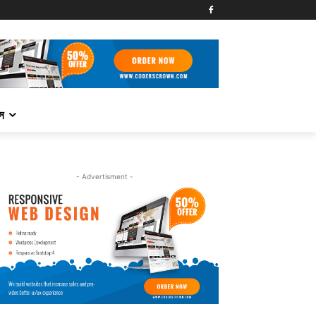
্স
- Advertisment -