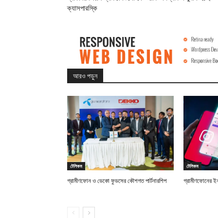
ক্যাসপারস্কি
আরও পড়ুন
টেলিকম
টেলিকম
গ্রামীণফোন ও ডেকো ফুডসের কৌশগত পার্টনারশিপ
গ্রামীণফোনের ইন