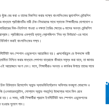
ব খুঁজে বের করা ও তাদের বিকশিত করার লক্ষ্যে বাংলালিংকের ফ্ল্যাগশিপ মেন্টরশিপ
াধ্যমে প্রতিষ্ঠানটির নারী টেক-লিডারদের সাথে স্নাতক শিক্ষার্থীদের যোগাযোগ ও
ারিয়ারের দিক-নির্দেশনা পাওয়া ও দক্ষতা তৈরির ক্ষেত্রে ৬ মাসের অনন্য মেন্টরশিপ
্রাম। প্রতিষ্ঠানের এমপ্লয়ি ভ্যালু প্রোপজিশন ‘লিড দ্য ফিউচার’-এর সাথে
িনির্মাণ করাই বাংলালিংকের লক্ষ্য।
 ইনস্টিটিউট অব স্পেশাল এডুকেশনে আয়োজিত হয়। এক্সপেরিয়েন্স ডে উপলক্ষে নারী
সহমর্মিতা নিশ্চিত করার মাধ্যমে পেশাগত যাত্রাকে কীভাবে সমৃদ্ধ করা যাবে, তা জানার
ে এই আয়োজনে অংশ নেন। ফলে, শিক্ষার্থীরাও অনন্য ও কার্যকর উপায়ে তাদের সাথে
িফ হিউম্যান রিসোর্সেস অ্যান্ড অ্যাডমিনিস্ট্রেশন অফিসার মনজুলা মোরশেদ ও
ভায়রনমেন্টাল, সোশ্যাল অ্যান্ড গভর্নেন্স) উদ্দেশ্যের সাথে মিল রেখে
 হয়। এ সময়, নারী শিক্ষার্থীরা প্রয়াস ইনস্টিটিউট অব স্পেশাল এডুকেশনের
ুক্ত হওয়ার সুযোগ পান।