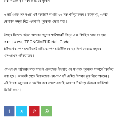
টাকা পর্যন্ত ক্যাশব্যাক জয়ের সুযোগ।
৭ মার্চ থেকে শুরু হওয়া এই অফারটি আগামী ৩১ মার্চ পর্যন্ত চলবে। উল্লেখ্য, একটি
মোবাইল নম্বর দিয়ে একবারই পুরস্কার জেতা যাবে।
উপহার জিততে চাইলে আপনার পছন্দের স্মার্টফোনটি কিনুন এবং রিটেইল কোড সংগ্রহ
করুন। এরপর, ‘TECNOIMEI1Retail Code’
(টেকনো<স্পেস<আইএমইআই১<স্পেস<রিটেইল কোড) লিখে ২৬৯৬৯ নম্বরে
এসএমএস পাঠাতে হবে।
এসএমএস পাঠানোর সাথে সাথেই ক্রেতাকে রিপ্লাই এর মাধ্যমে পুরস্কার সম্পর্কে অবহিত
করা হবে। অফারটি পেতে বিক্রেতাকে এসএমএসটি দেখিয়ে উপহার বুঝে নিতে পারবেন।
এই ঈদকে আনন্দময় ও স্মরণীয় করে রাখতে এখনই আপনার নিকটস্থ টেকনো আউটলেট
ভিজিট করুন।