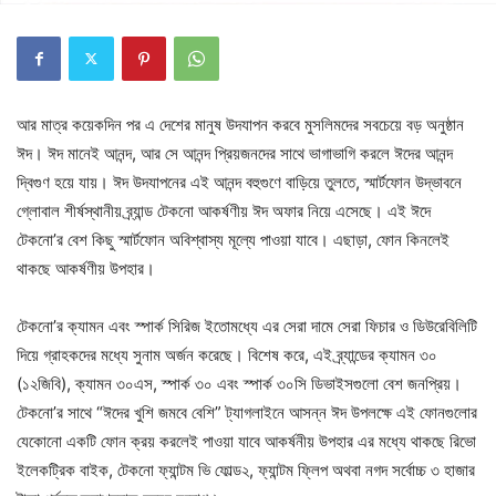
আর মাত্র কয়েকদিন পর এ দেশের মানুষ উদযাপন করবে মুসলিমদের সবচেয়ে বড় অনুষ্ঠান
ঈদ। ঈদ মানেই আনন্দ, আর সে আনন্দ প্রিয়জনদের সাথে ভাগাভাগি করলে ঈদের আনন্দ
দ্বিগুণ হয়ে যায়। ঈদ উদযাপনের এই আনন্দ বহুগুণে বাড়িয়ে তুলতে, স্মার্টফোন উদ্ভাবনে
গ্লোবাল শীর্ষস্থানীয় ব্র্যান্ড টেকনো আকর্ষণীয় ঈদ অফার নিয়ে এসেছে। এই ঈদে
টেকনো’র বেশ কিছু স্মার্টফোন অবিশ্বাস্য মূল্যে পাওয়া যাবে। এছাড়া, ফোন কিনলেই
থাকছে আকর্ষণীয় উপহার।
টেকনো’র ক্যামন এবং স্পার্ক সিরিজ ইতোমধ্যে এর সেরা দামে সেরা ফিচার ও ডিউরেবিলিটি
দিয়ে গ্রাহকদের মধ্যে সুনাম অর্জন করেছে। বিশেষ করে, এই ব্র্যান্ডের ক্যামন ৩০
(১২জিবি), ক্যামন ৩০এস, স্পার্ক ৩০ এবং স্পার্ক ৩০সি ডিভাইসগুলো বেশ জনপ্রিয়।
টেকনো’র সাথে “ঈদের খুশি জমবে বেশি” ট্যাগলাইনে আসন্ন ঈদ উপলক্ষে এই ফোনগুলোর
যেকোনো একটি ফোন ক্রয় করলেই পাওয়া যাবে আকর্ষনীয় উপহার এর মধ্যে থাকছে রিভো
ইলেকট্রিক বাইক, টেকনো ফ্যান্টম ভি ফোল্ড২, ফ্যান্টম ফ্লিপ অথবা নগদ সর্বোচ্চ ৩ হাজার