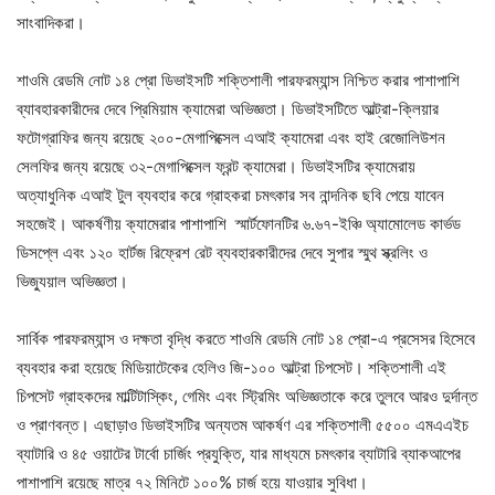
সাংবাদিকরা।
শাওমি রেডমি নোট ১৪ প্রো ডিভাইসটি শক্তিশালী পারফরম্যান্স নিশ্চিত করার পাশাপাশি
ব্যাবহারকারীদের দেবে প্রিমিয়াম ক্যামেরা অভিজ্ঞতা। ডিভাইসটিতে আল্ট্রা-ক্লিয়ার
ফটোগ্রাফির জন্য রয়েছে ২০০-মেগাপিক্সেল এআই ক্যামেরা এবং হাই রেজোলিউশন
সেলফির জন্য রয়েছে ৩২-মেগাপিক্সেল ফ্রন্ট ক্যামেরা। ডিভাইসটির ক্যামেরায়
অত্যাধুনিক এআই টুল ব্যবহার করে গ্রাহকরা চমৎকার সব নান্দনিক ছবি পেয়ে যাবেন
সহজেই। আকর্ষণীয় ক্যামেরার পাশাপাশি স্মার্টফোনটির ৬.৬৭-ইঞ্চি অ্যামোলেড কার্ভড
ডিসপ্লে এবং ১২০ হার্টজ রিফ্রেশ রেট ব্যবহারকারীদের দেবে সুপার স্মুথ স্ক্রলিং ও
ভিজ্যুয়াল অভিজ্ঞতা।
সার্বিক পারফরম্যান্স ও দক্ষতা বৃদ্ধি করতে শাওমি রেডমি নোট ১৪ প্রো-এ প্রসেসর হিসেবে
ব্যবহার করা হয়েছে মিডিয়াটেকের হেলিও জি-১০০ আল্ট্রা চিপসেট। শক্তিশালী এই
চিপসেট গ্রাহকদের মাল্টিটাস্কিং, গেমিং এবং স্ট্রিমিং অভিজ্ঞতাকে করে তুলবে আরও দুর্দান্ত
ও প্রাণবন্ত। এছাড়াও ডিভাইসটির অন্যতম আকর্ষণ এর শক্তিশালী ৫৫০০ এমএএইচ
ব্যাটারি ও ৪৫ ওয়াটের টার্বো চার্জিং প্রযুক্তি, যার মাধ্যমে চমৎকার ব্যাটারি ব্যাকআপের
পাশাপাশি রয়েছে মাত্র ৭২ মিনিটে ১০০% চার্জ হয়ে যাওয়ার সুবিধা।