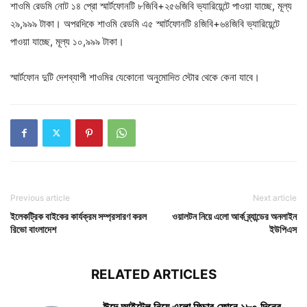
শাওমি রেডমি নোট ১৪ প্রো স্মার্টফোনটি ৮জিবি+২৫৬জিবি ভ্যারিয়েন্টে পাওয়া যাচ্ছে, মূল্য
২৯,৯৯৯ টাকা। অপরদিকে শাওমি রেডমি এ৫ স্মার্টফোনটি ৪জিবি+৬৪জিবি ভ্যারিয়েন্টে
পাওয়া যাচ্ছে, মূল্য ১০,৯৯৯ টাকা।
স্মার্টফোন দুটি দেশব্যাপী শাওমির যেকোনো অনুমোদিত স্টোর থেকে কেনা যাবে।
Previous article
Next article
ইলেকট্রিক বাইকের কার্যক্রম সম্প্রসারণ করল
ওয়ালটন নিয়ে এলো আর্ক ব্র্যান্ডের অনলাইন
রিভো বাংলাদেশ
ইউপিএস
RELATED ARTICLES
ঈদে আইটেল নিয়ে এলো ফিচার ফোনে ১৮০ দিনের