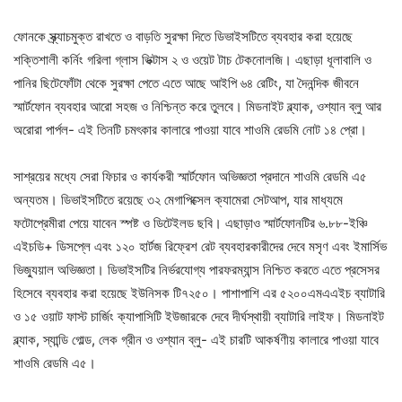
ফোনকে স্ক্র্যাচমুক্ত রাখতে ও বাড়তি সুরক্ষা দিতে ডিভাইসটিতে ব্যবহার করা হয়েছে
শক্তিশালী কর্নিং গরিলা গ্লাস ভিক্টাস ২ ও ওয়েট টাচ টেকনোলজি। এছাড়া ধূলাবালি ও
পানির ছিটেফোঁটা থেকে সুরক্ষা পেতে এতে আছে আইপি ৬৪ রেটিং, যা দৈনন্দিক জীবনে
স্মার্টফোন ব্যবহার আরো সহজ ও নিশ্চিন্ত করে তুলবে। মিডনাইট ব্ল্যাক, ওশ্যান ব্লু আর
অরোরা পার্পল- এই তিনটি চমৎকার কালারে পাওয়া যাবে শাওমি রেডমি নোট ১৪ প্রো।
সাশ্রয়ের মধ্যে সেরা ফিচার ও কার্যকরী স্মার্টফোন অভিজ্ঞতা প্রদানে শাওমি রেডমি এ৫
অন্যতম। ডিভাইসটিতে রয়েছে ৩২ মেগাপিক্সেল ক্যামেরা সেটআপ, যার মাধ্যমে
ফটোপ্রেমীরা পেয়ে যাবেন স্পষ্ট ও ডিটেইলড ছবি। এছাড়াও স্মার্টফোনটির ৬.৮৮-ইঞ্চি
এইচডি+ ডিসপ্লে এবং ১২০ হার্টজ রিফ্রেশ রেট ব্যবহারকারীদের দেবে মসৃণ এবং ইমার্সিভ
ভিজ্যুয়াল অভিজ্ঞতা। ডিভাইসটির নির্ভরযোগ্য পারফরম্যান্স নিশ্চিত করতে এতে প্রসেসর
হিসেবে ব্যবহার করা হয়েছে ইউনিসক টি৭২৫০। পাশাপাশি এর ৫২০০এমএএইচ ব্যাটারি
ও ১৫ ওয়াট ফাস্ট চার্জিং ক্যাপাসিটি ইউজারকে দেবে দীর্ঘস্থায়ী ব্যাটারি লাইফ। মিডনাইট
ব্ল্যাক, স্যান্ডি গোল্ড, লেক গ্রীন ও ওশ্যান ব্লু- এই চারটি আকর্ষণীয় কালারে পাওয়া যাবে
শাওমি রেডমি এ৫।