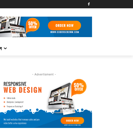
্স
- Advertisment -