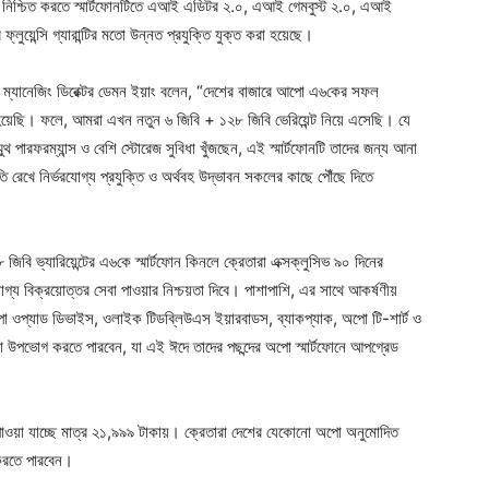
্যান্স নিশ্চিত করতে স্মার্টফোনটিতে এআই এডিটর ২.০, এআই গেমবুস্ট ২.০, এআই
লুয়েন্সি গ্যারান্টির মতো উন্নত প্রযুক্তি যুক্ত করা হয়েছে।
র ম্যানেজিং ডিরেক্টর ডেমন ইয়াং বলেন, “দেশের বাজারে আপো এ৬কের সফল
 হয়েছি। ফলে, আমরা এখন নতুন ৬ জিবি + ১২৮ জিবি ভেরিয়েন্ট নিয়ে এসেছি। যে
ুথ পারফরম্যান্স ও বেশি স্টোরেজ সুবিধা খুঁজছেন, এই স্মার্টফোনটি তাদের জন্য আনা
 রেখে নির্ভরযোগ্য প্রযুক্তি ও অর্থবহ উদ্ভাবন সকলের কাছে পৌঁছে দিতে
ি ভ্যারিয়েন্টের এ৬কে স্মার্টফোন কিনলে ক্রেতারা এক্সক্লুসিভ ৯০ দিনের
ভরযোগ্য বিক্রয়োত্তর সেবা পাওয়ার নিশ্চয়তা দিবে। পাশাপাশি, এর সাথে আকর্ষণীয়
 ওপ্যাড ডিভাইস, ওলাইক টিডব্লিউএস ইয়ারবাডস, ব্যাকপ্যাক, অপো টি-শার্ট ও
িধা উপভোগ করতে পারবেন, যা এই ঈদে তাদের পছন্দের অপো স্মার্টফোনে আপগ্রেড
পাওয়া যাচ্ছে মাত্র ২১,৯৯৯ টাকায়। ক্রেতারা দেশের যেকোনো অপো অনুমোদিত
হ করতে পারবেন।