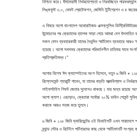
নিশ্চিত করে। দীর্ঘমেয়াদী নির্ভরযোগ্যতা ও নিরবচ্ছিন্ন পারফরম
লিঙ্কবুস্ট ৩.০, থেফট প্রোটেকশন, জেমিনি ইন্টিগ্রেশন ও ৪ বছরের ফ্
এ বিষয়ে অপো বাংলাদেশ অথোরাইজড এক্সক্লুসিভ ডিস্ট্রিবিউটরে
উন্মোচনের পর ক্রেতাদের ব্যাপক সাড়া পেয়ে আমরা বেশ উৎসাহিত
সকল ফোন ব্যবহারকারী তাদের দৈনন্দিন স্মার্টফোন ব্যবহারে আরও স্ম
হয়েছে। অপো সবসময় ক্রেতাদের পরিবর্তনশীল চাহিদার সাথে সংগতি
প্রতিশ্রুতিবদ্ধ।”
অপোর বিশেষ ঈদ ক্যাম্পেইনের অংশ হিসেবে, নতুন ৬ জিবি + ১২৮ জিব
রিপ্লেসমেন্ট গ্যারান্টি পাবেন, যা তাদের বাড়তি আত্মবিশ্বাস ও নির্
লাইফস্টাইল গিফট জেতার সুযোগও থাকছে। যার মধ্যে রয়েছে অপো
অপো ক্যাপ। এছাড়াও, ক্রেতারা সর্বোচ্চ ২০% ডাউন পেমেন্ট সুব
করাকে আরও সহজ করে তুলবে।
৬ জিবি + ১২৮ জিবি ভ্যারিয়েন্টের এই ডিভাইসটি এখন সারাদেশে 
ব্র্যান্ড স্টোর ও রিটেইল পার্টনারদের কাছ থেকে স্মার্টফোনটি সংগ্র