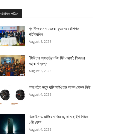
সর্বাাধিক পঠিত
গ্রামীণফোন ও ডেকো ফুডসের কৌশগত
পার্টনারশিপ
August 6, 2026
‘ফিউচার অ্যাস্ট্রোনটস মিট-আপ’: শিশুদের
মহাকাশ স্বপ্ন
August 6, 2026
কসপেটের নতুন দুটি স্মার্টওয়াচ আনল মোশন ভিউ
August 4, 2026
ডিজাইন-এআইয়ে বাজিমাত, আসছে ইনফিনিক্স
৫জি ফোন
August 4, 2026