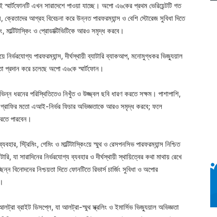
স্মার্টফোনটি এখন সারাদেশে পাওয়া যাচ্ছে। অপো এ৬কের প্রথম ভেরিয়েন্টটি গত
 ক্রেতাদের আগ্রহ বিবেচনা করে উন্নত পারফরম্যান্স ও বেশি স্টোরেজ সুবিধা দিতে
মিং, মাল্টিটাস্কিং ও প্রোডাক্টিভিটিকে আরও সমৃদ্ধ করবে।
 নির্ভরযোগ্য পারফরম্যান্স, দীর্ঘস্থায়ী ব্যাটারি ব্যাকআপ, মনোমুগ্ধকর ভিজ্যুয়াল
জ্ঞতা প্রদান করে চলেছে অপো এ৬কে স্মার্টফোন।
িভিন্ন ধরনের পরিস্থিতিতেও নিখুঁত ও উজ্জ্বল ছবি ধারণ করতে সক্ষম। পাশাপাশি,
োগ্রাফির মতো এআই-নির্ভর ফিচার অভিজ্ঞতাকে আরও সমৃদ্ধ করবে; ফলে
 করতে পারবেন।
ব্যবহার, স্ট্রিমিং, গেমিং ও মাল্টিটাস্কিংয়ে স্মুথ ও রেসপনসিভ পারফরম্যান্স নিশ্চিত
, যা সারাদিনের নির্ভরযোগ্য ব্যবহার ও দীর্ঘস্থায়ী স্থায়িত্বের কথা মাথায় রেখে
্ছিন্ন বিনোদনের নিশ্চয়তা দিতে ফোনটিতে রিভার্স চার্জিং সুবিধা ও অপোর
ে।
রা ব্রাইট ডিসপ্লে, যা আলট্রা-স্মুথ স্ক্রলিং ও ইমার্সিভ ভিজ্যুয়াল অভিজ্ঞতা