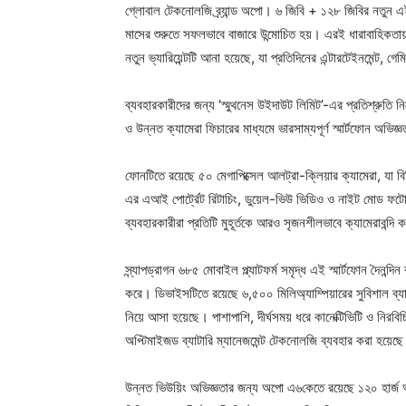
গ্লোবাল টেকনোলজি ব্র্যান্ড অপো। ৬ জিবি + ১২৮ জিবির নতুন এই 
মাসের শুরুতে সফলভাবে বাজারে উন্মোচিত হয়। এরই ধারাবাহিকতায়,
নতুন ভ্যারিয়েন্টটি আনা হয়েছে, যা প্রতিদিনের এন্টারটেইনমেন্ট, গে
ব্যবহারকারীদের জন্য ‘স্মুথনেস উইদাউট লিমিট’-এর প্রতিশ্রুতি নিয়ে
ও উন্নত ক্যামেরা ফিচারের মাধ্যমে ভারসাম্যপূর্ণ স্মার্টফোন অভি
ফোনটিতে রয়েছে ৫০ মেগাপিক্সেল আলট্রা-ক্লিয়ার ক্যামেরা, যা ব
এর এআই পোর্ট্রেট রিটাচিং, ডুয়েল-ভিউ ভিডিও ও নাইট মোড ফট
ব্যবহারকারীরা প্রতিটি মুহূর্তকে আরও সৃজনশীলভাবে ক্যামেরাবন্দি
স্ন্যাপড্রাগন ৬৮৫ মোবাইল প্ল্যাটফর্ম সমৃদ্ধ এই স্মার্টফোন দৈনন্দিন 
করে। ডিভাইসটিতে রয়েছে ৬,৫০০ মিলিঅ্যাম্পিয়ারের সুবিশাল ব্যাটারি
নিয়ে আসা হয়েছে। পাশাপাশি, দীর্ঘসময় ধরে কানেক্টিভিটি ও নিরবিচ
অপ্টিমাইজড ব্যাটারি ম্যানেজমেন্ট টেকনোলজি ব্যবহার করা হয়েছ
উন্নত ভিউয়িং অভিজ্ঞতার জন্য অপো এ৬কেতে রয়েছে ১২০ হার্জ আলট্