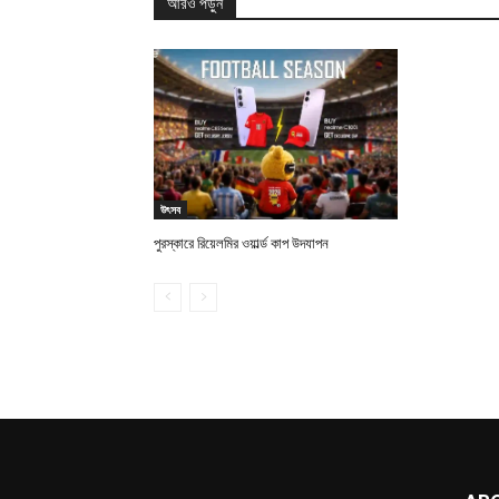
আরও পড়ুন
উৎসব
পুরস্কারে রিয়েলমির ওয়ার্ল্ড কাপ উদযাপন