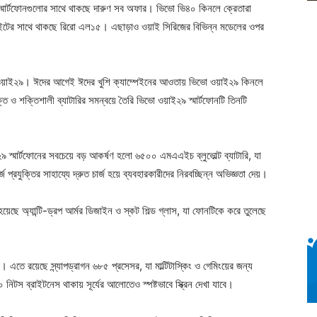
 স্মার্টফোনগুলোর সাথে থাকছে দারুণ সব অফার। ভিভো ভি৪০ কিনলে ক্রেতারা
ইটের সাথে থাকছে রিরো এল১৫। এছাড়াও ওয়াই সিরিজের বিভিন্ন মডেলের ওপর
ো ওয়াই২৯। ঈদের আগেই ঈদের খুশি ক্যাম্পেইনের আওতায় ভিভো ওয়াই২৯ কিনলে
তি ও শক্তিশালী ব্যাটারির সমন্বয়ে তৈরি ভিভো ওয়াই২৯ স্মার্টফোনটি তিনটি
াই২৯ স্মার্টফোনের সবচেয়ে বড় আকর্ষণ হলো ৬৫০০ এমএএইচ ব্লুভোল্ট ব্যাটারি, যা
্জ প্রযুক্তির সাহায্যে দ্রুত চার্জ হয়ে ব্যবহারকারীদের নিরবচ্ছিন্ন অভিজ্ঞতা দেয়।
ছে অ্যান্টি-ড্রপ আর্মর ডিজাইন ও স্কট শিল্ড গ্লাস, যা ফোনটিকে করে তুলেছে
 এতে রয়েছে স্ন্যাপড্রাগন ৬৮৫ প্রসেসর, যা মাল্টিটাস্কিং ও গেমিংয়ের জন্য
িটস ব্রাইটনেস থাকায় সূর্যের আলোতেও স্পষ্টভাবে স্ক্রিন দেখা যাবে।