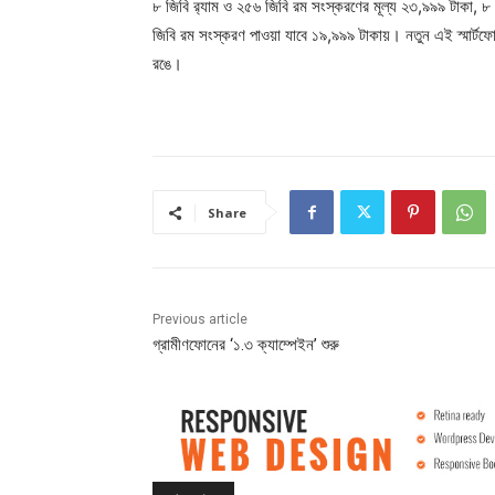
৮ জিবি র‌্যাম ও ২৫৬ জিবি রম সংস্করণের মূল্য ২৩,৯৯৯ টাকা, ৮
জিবি রম সংস্করণ পাওয়া যাবে ১৯,৯৯৯ টাকায়। নতুন এই স্মার্টফোন
রঙে।
Share
Previous article
গ্রামীণফোনের ‘১.৩ ক্যাম্পেইন’ শুরু