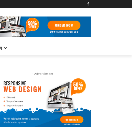
্স
- Advertisment -