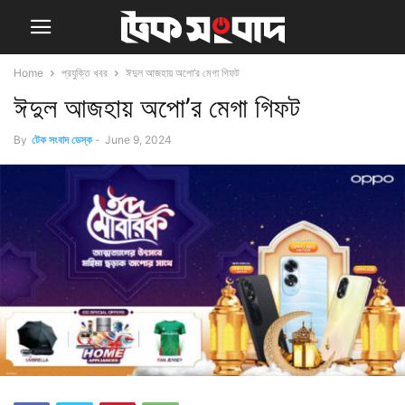
Home
প্রযুক্তি খবর
ঈদুল আজহায় অপো’র মেগা গিফট
ঈদুল আজহায় অপো’র মেগা গিফট
By
টেক সংবাদ ডেস্ক
-
June 9, 2024