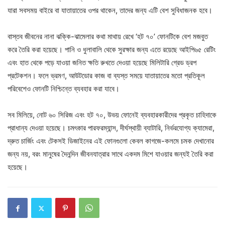
যারা সবসময় বাইরে বা যাতায়াতের ওপর থাকেন, তাদের জন্য এটি বেশ সুবিধাজনক হবে।
বাস্তব জীবনের নানা ঝক্কি-ঝামেলার কথা মাথায় রেখে ‘হট ৭০’ ফোনটিকে বেশ মজবুত
করে তৈরি করা হয়েছে। পানি ও ধুলাবালি থেকে সুরক্ষার জন্য এতে রয়েছে আইপি৬৫ রেটিং
এবং হাত থেকে পড়ে যাওয়া জনিত ক্ষতি রুখতে দেওয়া হয়েছে মিলিটারি গ্রেড ড্রপ
প্রটেকশন। ফলে ভ্রমণ, আউটডোর কাজ বা ব্যস্ত সময়ে যাতায়াতের মতো প্রতিকূল
পরিবেশেও ফোনটি নিশ্চিন্তে ব্যবহার করা যাবে।
সব মিলিয়ে, নোট ৬০ সিরিজ এবং হট ৭০, উভয় ফোনেই ব্যবহারকারীদের প্রকৃত চাহিদাকে
প্রাধান্য দেওয়া হয়েছে। চমৎকার পারফরম্যান্স, দীর্ঘস্থায়ী ব্যাটারি, নির্ভরযোগ্য ক্যামেরা,
দ্রুত চার্জিং এবং টেকসই ডিজাইনের এই ফোনগুলো কেবল কাগজে-কলমে চমক দেখানোর
জন্য নয়, বরং মানুষের দৈনন্দিন জীবনযাত্রার সাথে একদম মিশে যাওয়ার জন্যই তৈরি করা
হয়েছে।