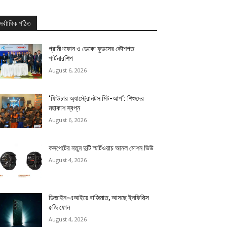
সর্বাাধিক পঠিত
গ্রামীণফোন ও ডেকো ফুডসের কৌশগত
পার্টনারশিপ
August 6, 2026
‘ফিউচার অ্যাস্ট্রোনটস মিট-আপ’: শিশুদের
মহাকাশ স্বপ্ন
August 6, 2026
কসপেটের নতুন দুটি স্মার্টওয়াচ আনল মোশন ভিউ
August 4, 2026
ডিজাইন-এআইয়ে বাজিমাত, আসছে ইনফিনিক্স
৫জি ফোন
August 4, 2026