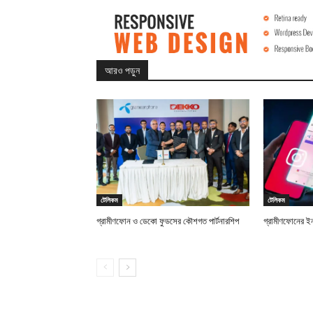
আরও পড়ুন
টেলিকম
টেলিকম
গ্রামীণফোন ও ডেকো ফুডসের কৌশগত পার্টনারশিপ
গ্রামীণফোনের ইন