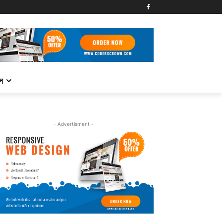
্স
- Advertisment -