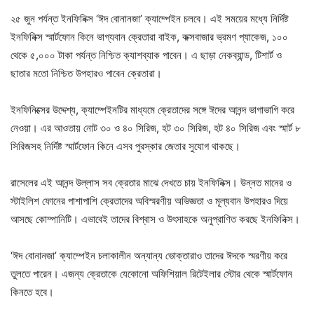
২৫ জুন পর্যন্ত ইনফিনিক্স ‘ঈদ বোনানজা’ ক্যাম্পেইন চলবে। এই সময়ের মধ্যে নির্দিষ্ট
ইনফিনিক্স স্মার্টফোন কিনে ভাগ্যবান ক্রেতারা বাইক, কক্সবাজার ভ্রমণ প্যাকেজ, ১০০
থেকে ৫,০০০ টাকা পর্যন্ত নিশ্চিত ক্যাশব্যাক পাবেন। এ ছাড়া নেকব্যান্ড, টিশার্ট ও
ছাতার মতো নিশ্চিত উপহারও পাবেন ক্রেতারা।
ইনফিনিক্সের উদ্দেশ্য, ক্যাম্পেইনটির মাধ্যমে ক্রেতাদের সঙ্গে ঈদের আনন্দ ভাগাভাগি করে
নেওয়া। এর আওতায় নোট ৩০ ও ৪০ সিরিজ, হট ৩০ সিরিজ, হট ৪০ সিরিজ এবং স্মার্ট ৮
সিরিজসহ নির্দিষ্ট স্মার্টফোন কিনে এসব পুরস্কার জেতার সুযোগ থাকছে।
রাসেলের এই আনন্দ উল্লাস সব ক্রেতার মাঝে দেখতে চায় ইনফিনিক্স। উন্নত মানের ও
স্টাইলিশ ফোনের পাশাপাশি ক্রেতাদের অবিস্মরণীয় অভিজ্ঞতা ও মূল্যবান উপহারও দিয়ে
আসছে কোম্পানিটি। এভাবেই তাদের বিশ্বাস ও উৎসাহকে অনুপ্রাণিত করছে ইনফিনিক্স।
‘ঈদ বোনানজা’ ক্যাম্পেইন চলাকালীন অন্যান্য ভোক্তারাও তাদের ঈদকে স্মরণীয় করে
তুলতে পারেন। এজন্য ক্রেতাকে যেকোনো অফিশিয়াল রিটেইলার স্টোর থেকে স্মার্টফোন
কিনতে হবে।