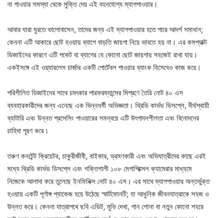
না পাওয়ার সমস্যা থেকে মুক্তি দেয় এই বহনযোগ্য ম্যাগপাওয়ার।
আবার যারা ঘুরতে ভালোবাসেন, তাদের জন্য এই ম্যাগপাওয়ার হতে পারে আদর্শ সমাধান;
কেননা এটি আকারে ছোট হওয়ায় ব্যাগে বাড়তি জায়গা নিয়ে ভাবতে হয় না। এর কমপ্যাক্ট
ডিজাইনের কারণে এটি পকেট বা ব্যাগের যে কোনো ছোট জায়গায় সহজেই রাখা যায়।
একইসঙ্গে এই ওয়্যারলেস চার্জার একটি পোর্টেবল পাওয়ার ব্যাংক হিসেবেও কাজ করে।
পরিশীলিত ডিজাইনের সাথে চমৎকার পারফরম্যান্সের মিশ্রণে তৈরি নোট ৪০ এস
ব্যবহারকারীদের জন্য এনেছে এক ভিন্নধর্মী অভিজ্ঞতা। থ্রিডি কার্ভড ডিসপ্লে, দীর্ঘস্থায়ী
ব্যাটারি এবং উন্নত প্রসেসিং পাওয়ারের সমন্বয়ে এটি উৎপাদনশীলতা এবং বিনোদনের
চাহিদা পূরণ করে।
তরুণ কনটেন্ট ক্রিয়েটর, চাকুরীজীবী, বাইকার, ভ্রমণকারী এবং অভিযাত্রীদের কাছে এরই
মধ্যে থ্রিডি কার্ভড ডিসপ্লে এবং শক্তিশালী ১০৮ মেগাপিক্সেল ক্যামেরার মাধ্যমে
নিজেকে আলাদা করে তুলেছে ইনফিনিক্স নোট ৪০ এস। এর সাথে ম্যাগপাওয়ার অন্তর্ভুক্ত
হওয়ায় একটি পূর্ণাঙ্গ প্যাকেজ হয়ে উঠেছে স্মার্টফোনটি; যা আধুনিক জীবনযাত্রাকে সহজ ও
উন্নত করে। কেননা যাত্রাপথে ছবি এডিট, মুভি দেখা, গান শোনা বা নতুন কোনো শহরে