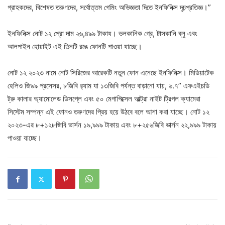
গ্রাহকদের, বিশেষত তরুণদের, সর্বোত্তম গেমিং অভিজ্ঞতা দিতে ইনফিনিক্স দৃঢ়প্রতিজ্ঞ।”
ইনফিনিক্স নোট ১২ প্রো দাম ২৬,৪৯৯ টাকায। ভলকানিক গ্রে, টাসকানি ব্লু এবং
আলপাইন হোয়াইট এই তিনটি রঙে ফোনটি পাওয়া যাচ্ছে।
নোট ১২ ২০২৩ নামে নোট সিরিজের আরেকটি নতুন ফোন এনেছে ইনফিনিক্স। মিডিয়াটেক
হেলিও জি৯৯ প্রসেসর, ৮জিবি র‍্যাম যা ১৩জিবি পর্যন্ত বাড়ানো যায়, ৬.৭” এফএইচডি
ট্রু কালার অ্যামোলেড ডিসপ্লে এবং ৫০ মেগাপিক্সেল আল্ট্রা নাইট ট্রিপল ক্যামেরা
সিস্টেম সম্পন্ন এই ফোনও তরুণদের প্রিয় হয়ে উঠবে বলে আশা করা যাচ্ছে। নোট ১২
২০২৩-এর ৮+১২৮জিবি ভার্সন ১৯,৯৯৯ টাকায় এবং ৮+২৫৬জিবি ভার্সন ২২,৯৯৯ টাকায়
পাওয়া যাচ্ছে।