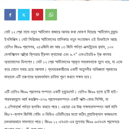
নোট ১২ প্রো নামে নতুন স্মার্টফোন বাজারে আনার কথা ঘোষণা দিয়েছে স্মার্টফোন ব্র্যান্ড
ইনফিনিক্স। নোট সিরিজের স্মার্টফোনের তালিকায় নতুন সংযোজন এই ডিভাইসে আছে
হেলিও জি৯৯ প্রসেসর, ২৫৬জিবি রম আর ১৩ জিবি পর্যন্ত এক্সটেন্ডেড র‍্যাম, ১০৮
মেগাপিক্সেল আল্ট্রা ক্লিয়ার ট্রিপল ক্যামেরা এবং ৬.৭” এফএইচডি+ ট্রু কালার
অ্যামোলেড ডিসপ্লে। নোট ১২ প্রো স্মার্টফোনের প্রকৃত সম্ভাবনাকে তুলে ধরে, যা একে
করে তোলে সবার চেয়ে আলাদা। ব্যবহারকারীদের একটি অতুলনীয় অভিজ্ঞতা প্রদানের
মাধ্যমে এটি তরুণদের ক্রমবর্ধমান চাহিদা পূরণ করতে সক্ষম হবে।
এটি হেলিও জি৯৯ প্রসেসর সম্পন্ন একটি হ্যান্ডসেট। হেলিও জি৯৯ হলো দু’টি হাই-
পারফরম্যান্স আর্ম করটেক্স-এ৭৬ প্রসেসরসম্পন্ন একটি অক্টা-কোর সিপিউ, যা
২.২গিগাহার্জ পর্যন্ত ক্লকিং করতে পারে। এছাড়া এর উচ্চ সক্ষমতাসম্পন্ন আর্ম মালি
জি৫৭-ক্লাস জিপিউ গেমিং ও ভিডিও এডিটিংয়ের মতো কঠিন গ্র্যাফিক্যাল কাজগুলো
চমৎকারভাবে সামলাতে পারে। জি৯৬ ১২ এনএম-এর তুলনায় জি৯৯ ৬এনএম প্রসেসরে