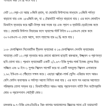
পাওয়ার খরচ ১০% কমে যায়।
নোট ১২ প্রো-তে আছে ৮জিবি র‍্যাম, যা মেমোরি ফিউশনের মাধ্যমে ১৩জিবি পর্যন্ত
বাড়ানো যায় এবং ২৫৬জিবি রম, যা ২ টেরাবাইট পর্যন্ত বাড়ানো যায়। এর ফলে মোবাইল
ডিভাইস ব্যবহার করে মাল্টি-টাস্ক করা সহজ হয় এবং ল্যাগ ও ব্যাটারি ড্রেইনেজ কমে
যায়। মেমোরি ফিউশন ফিচারের ফলে অ্যাপের স্টার্ট টাইম ৮০২এমএস থেকে কমে
৩০৭এমএস-এ নেমে আসে, ফলে ল্যাগের হার ৬১% কমে যায়।
১০৮ মেগাপিক্সেল সিনেমাটিক ট্রিপল ক্যামেরা ও ১৬ মেগাপিক্সেল সেলফি ক্যামেরার
সাহায্যে নোট ১২ প্রো ব্যবহার করে কোনো ঝামেলা ছাড়াই ঝকঝকে, উজ্জ্বল ও প্রাণবন্ত
ছবি তোলা যায়। প্রধান ক্যামেরাটি একটি ১/১.৬৭-ইঞ্চি সুপার লার্জ ইমেজ সেন্সর দিয়ে
সজ্জিত এবং ৯-ইন-১ সুপার পিক্সেল সাপোর্ট করে যা একটি সমতুল্য পিক্সেল এলাকাকে
১.৯২ ইউএম-এ পৌঁছাতে সক্ষম করে। এছাড়া আল্ট্রা-লার্জ সেন্সিং এরিয়ার ফলে আরও
বেশি ফোটন ক্যাপচার ও পর্যাপ্ত আলো নিশ্চিত করা যায়। এর ফলে সব ধরনের আলোতে
পরিষ্কার তোলা সম্ভব হয়। ডিভাইসটিতে আরও আছে প্রফেশনাল নাইট সিন ফটোগ্রাফি
মোড ও প্রফেশনাল পোর্ট্রেট মোড।
চমৎকার ৬.৭-ইঞ্চি এফএইচডি+ ট্রু-কালার অ্যামোলেড স্ক্রিনের সাথে এই হ্যান্ডসেট