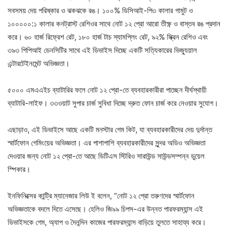
সবসময় দেয় পরিষ্কার ও ঝকঝকে রঙ। ১০০% ডিসিআই-পি৩ কালার গামুট ও
১০০০০০:১ কালার কনট্রাস্ট রেশিওর সাথে নোট ১২ প্রো আরো তীক্ষ্ণ ও বাস্তব রঙ প্রদান
করে। ৬০ হার্জ রিফ্রেশ রেট, ১৮০ হার্জ টাচ স্যামপ্লিং রেট, ৯২% স্ক্রিন রেশিও এবং
৩৯৩ পিপিআই ডেনসিটির সাথে এই ডিভাইস দিচ্ছে একটি সত্যিকারের ভিজ্যুয়াল
এন্টারটেইনমেন্ট অভিজ্ঞতা।
৫০০০ এমএএইচ ব্যাটারির ফলে নোট ১২ প্রো-তে ব্যবহারকারীরা পাচ্ছেন দীর্ঘস্থায়ী
ব্যাটারি-লাইফ। ৩৩ওয়াট সুপার চার্জ সুবিধা দিচ্ছে দ্রুত ফোন চার্জ করে নেওয়ার সুযোগ।
এছাড়াও, এই ডিভাইসে আছে একটি মনস্টার গেম কিট, যা ব্যবহারকারীদের দেয় দুর্দান্ত
স্মার্টফোন গেমিংয়ের অভিজ্ঞতা। এর পাশাপাশি ব্যবহারকারীদের সুন্দর অডিও অভিজ্ঞতা
দেওয়ার জন্য নোট ১২ প্রো-তে আছে ডিটিএস স্টিরিও সারাউন্ড সাউন্ডসম্পন্ন ডুয়েল
স্পিকার।
ইনফিনিক্সের কান্ট্রি ম্যানেজার লিউ ই বলেন, “নোট ১২ প্রো তরুণদের স্মার্টফোন
অভিজ্ঞতাকে বদলে দিতে এসেছে। হেলিও জি৯৯ চিপস-এর উন্নত পারফরম্যান্স এই
ডিভাইসকে গেম, অ্যাপ ও দৈনন্দিন কাজের পারফরম্যান্স বাড়িয়ে তুলতে সাহায্য করে।