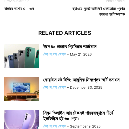
Previous article
Next article
বাজারে অপোর এ৭৭এস
হুয়াওয়ে-বুয়েট আইসিটি একাডেমির প্রথম
ব্যাচের প্রশিক্ষণ শুরু
RELATED ARTICLES
ঈদে ৪০ হাজারে প্রিমিয়াম স্মার্টফোন
টেক সংবাদ ডেস্ক
-
May 21, 2026
কোয়ান্টাম ডট টিভি: আধুনিক ডিসপ্লের স্মার্ট সমাধান
টেক সংবাদ ডেস্ক
-
December 30, 2025
স্লিম ডিজাইন আর টেকসই পারফরম্যান্সে শীর্ষে
ইনফিনিক্স হট ৬০ প্রো+
টেক সংবাদ ডেস্ক
-
September 9, 2025