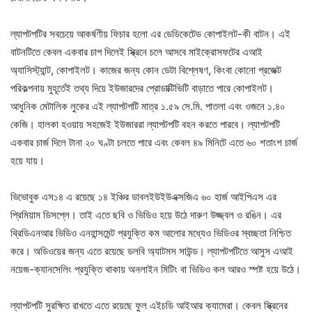
ল্যাপটপটির সবচেয়ে আকর্ষণীয় ফিচার হলো এর ডেডিকেটেড কোপাইলট-কী বাটন। এই
বাটনটিতে কেবল একবার চাপ দিলেই স্ক্রিনে চলে আসবে মাইক্রোসফটের এআই
অ্যাসিস্ট্যান্ট, কোপাইলট। কাজের জন্য কোন ডেটা বিশ্লেষণ, কিংবা কোনো প্রজেক্ট
পরিকল্পনায় মুহূর্তেই তথ্য দিয়ে ইউজারদের প্রোডাক্টিভিটি বাড়াতে পারে কোপাইলট।
আধুনিক মেটালিক লুকের এই ল্যাপটপটি মাত্র ১.৫৯ সে.মি. পাতলা এবং ওজনে ১.৪০
কেজি। হালকা হওয়ায় সহজেই ইউজাররা ল্যাপটপটি বহন করতে পারবে। ল্যাপটপটি
একবার চার্জ দিলে টানা ২০ ঘণ্টা চলতে পারে এবং কেবল ৪৯ মিনিটে এতে ৬০ শতাংশ চার্জ
হয়ে যায়।
ভিভোবুক এস১৪ এ রয়েছে ১৪ ইঞ্চির ডাবলইউইউএক্সজিএ ৬০ হার্জ আইপিএস এর
প্রিমিয়াম ডিসপ্লে। তাই এতে ছবি ও ভিডিও হয়ে উঠে দারুণ উজ্জ্বল ও রঙিন। এর
থ্রিডিএনআর ভিডিও এনহান্সমেন্ট প্রযুক্তি কম আলোর মধ্যেও ভিডিওর স্বচ্ছতা নিশ্চিত
করে। অডিওয়ের জন্য এতে রয়েছে ডলবি অ্যাটমস সাউন্ড। ল্যাপটপটিতে আসুস এআই
নয়েজ-ক্যানসেলিং প্রযুক্তি থাকায় অনলাইন মিটিং বা ভিডিও কল আরও স্পষ্ট হয়ে উঠে।
ল্যাপটপটি সুরক্ষিত রাখতে এতে রয়েছে ফুল এইচডি আইআর ক্যামেরা। কেবল স্ক্রিনের