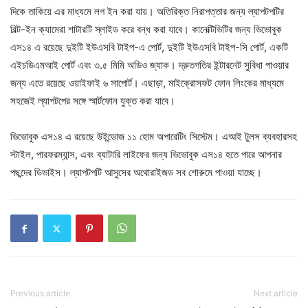
দিকে তাকিয়ে এর মাধ্যমে লগ ইন করা যায়। অতিরিক্ত নিরাপত্তার জন্য ল্যাপটপটির
বিল্ট-ইন ক্যামেরা শাটারটি স্লাইড করে বন্ধ করা যাবে। কানেক্টিভিটির জন্য ভিভোবুক
এস১৪ এ রয়েছে দুইটি ইউএসবি টাইপ-এ পোর্ট, দুইটি ইউএসবি টাইপ-সি পোর্ট, একটি
এইচডিএমআই পোর্ট এবং ৩.৫ মিমি অডিও জ্যাক। দ্রুতগতির ইন্টারনেট সুবিধা পাওয়ার
জন্য এতে রয়েছে ওয়াইফাই ৬ সাপোর্ট। এছাড়া, মাইক্রোসফট ফোন লিংকের মাধ্যমে
সহজেই ল্যাপটপের সঙ্গে স্মার্টফোন যুক্ত করা যাবে।
ভিভোবুক এস১৪ এ রয়েছে উইন্ডোজ ১১ হোম অপারেটিং সিস্টেম। এআই টুলস ব্যবহারসহ
স্টাইল, পারফরম্যান্স, এবং ব্যাটারি লাইফের জন্য ভিভোবুক এস১৪ হতে পারে আপনার
পছন্দের ডিভাইস। ল্যাপটপটি আসুসের অথোরাইজড সব শোরুমে পাওয়া যাচ্ছে।
Previous article
Next article