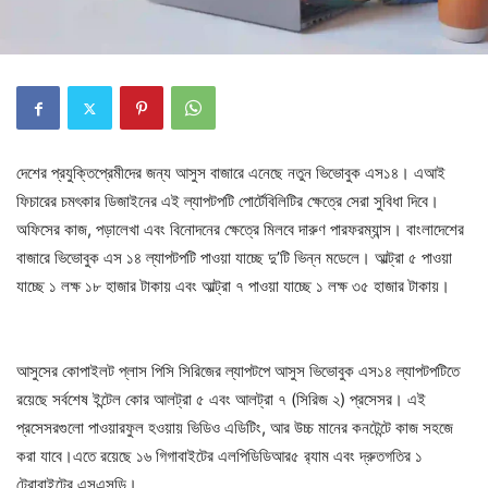
দেশের প্রযুক্তিপ্রেমীদের জন্য আসুস বাজারে এনেছে নতুন ভিভোবুক এস১৪। এআই
ফিচারের চমৎকার ডিজাইনের এই ল্যাপটপটি পোর্টেবিলিটির ক্ষেত্রে সেরা সুবিধা দিবে।
অফিসের কাজ, পড়ালেখা এবং বিনোদনের ক্ষেত্রে মিলবে দারুণ পারফরম্যান্স। বাংলাদেশের
বাজারে ভিভোবুক এস ১৪ ল্যাপটপটি পাওয়া যাচ্ছে দু’টি ভিন্ন মডেলে। আল্ট্রা ৫ পাওয়া
যাচ্ছে ১ লক্ষ ১৮ হাজার টাকায় এবং আল্ট্রা ৭ পাওয়া যাচ্ছে ১ লক্ষ ৩৫ হাজার টাকায়।
আসুসের কোপাইলট প্লাস পিসি সিরিজের ল্যাপটপে আসুস ভিভোবুক এস১৪ ল্যাপটপটিতে
রয়েছে সর্বশেষ ইন্টেল কোর আলট্রা ৫ এবং আলট্রা ৭ (সিরিজ ২) প্রসেসর। এই
প্রসেসরগুলো পাওয়ারফুল হওয়ায় ভিডিও এডিটিং, আর উচ্চ মানের কনটেন্টে কাজ সহজে
করা যাবে।এতে রয়েছে ১৬ গিগাবাইটের এলপিডিডিআর৫ র‍্যাম এবং দ্রুতগতির ১
টেরাবাইটের এসএসডি।