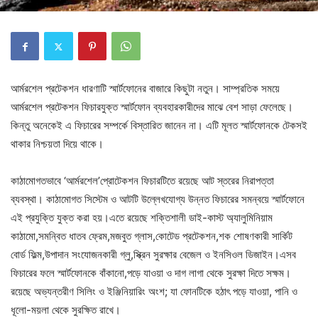
আর্মরশেল প্রটেকশন ধারণাটি স্মার্টফোনের বাজারে কিছুটা নতুন। সাম্প্রতিক সময়ে
আর্মরশেল প্রটেকশন ফিচারযুক্ত স্মার্টফোন ব্যবহারকারীদের মাঝে বেশ সাড়া ফেলেছে।
কিন্তু অনেকেই এ ফিচারের সম্পর্কে বিস্তারিত জানেন না। এটি মূলত স্মার্টফোনকে টেকসই
থাকার নিশ্চয়তা দিয়ে থাকে।
কাঠামোগতভাবে ‘আর্মরশেল’প্রোটেকশন ফিচারটিতে রয়েছে আট স্তরের নিরাপত্তা
ব্যবস্থা। কাঠামোগত সিস্টেম ও আটটি উল্লেখযোগ্য উন্নত ফিচারের সমন্বয়ে স্মার্টফোনে
এই প্রযুক্তি যুক্ত করা হয়।এতে রয়েছে শক্তিশালী ডাই-কাস্ট অ্যালুমিনিয়াম
কাঠামো,সমন্বিত ধাতব ফ্রেম,মজবুত গ্লাস,কোটেড প্রটেকশন,শক শোষণকারী সার্কিট
বোর্ড ফিল্ম,উপাদান সংযোজনকারী গ্লু,স্ক্রিন সুরক্ষার বেজেল ও ইনসিওল ডিজাইন।এসব
ফিচারের ফলে স্মার্টফোনকে বাঁকানো,পড়ে যাওয়া ও দাগ লাগা থেকে সুরক্ষা দিতে সক্ষম।
রয়েছে অভ্যন্তরীণ সিলিং ও ইঞ্জিনিয়ারিং অংশ; যা ফোনটিকে হঠাৎ পড়ে যাওয়া, পানি ও
ধূলো-ময়লা থেকে সুরক্ষিত রাখে।