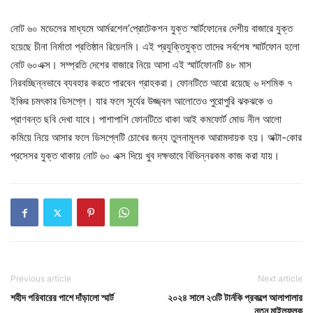
নোট ৬০ মডেলের মাধ্যমে আর্মরশেল’প্রোটেকশন যুক্ত স্মার্টফোনের দেশীয় বাজারে যুক্ত
হয়েছে চীনা নির্মাতা প্রতিষ্ঠান রিয়েলমি। এই প্রযুক্তিযুক্ত তাদের সর্বশেষ স্মার্টফোন হলো
নোট ৬০এক্স। সম্প্রতি দেশের বাজারে নিয়ে আসা এই স্মার্টফোনটি ৪৮ মাস
নিরবচ্ছিন্নভাবে ব্যবহার করতে পারবেন গ্রাহকরা। ফোনটিতে আরো রয়েছে ৬ দশমিক ৭
ইঞ্চির চমৎকার ডিসপ্লে। যার ফলে সূর্যের উজ্জ্বল আলোতেও পুরোপুরি ঝকঝকে ও
প্রাণবন্ত ছবি দেখা যাবে। পাশাপাশি ফোনটিতে থাকা আই কমফোর্ট মোড নীল আলো
কমিয়ে নিয়ে আসার ফলে ডিসপ্লেটি চোখের জন্য তুলনামূলক আরামদায়ক হয়। অক্টা-কোর
প্রসেসর যুক্ত থাকায় নোট ৬০ এক্স দিয়ে খুব দক্ষভাবে বিভিন্নরকম কাজ করা যায়।
Previous article
Next article
শহীদ পরিবারের পাশে দাঁড়ালো স্মার্ট
২০২৪ সালে ২৩টি টার্নকি প্রকল্পে আলাপালার
নতুন মাইলফলক