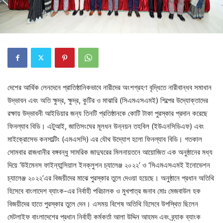
দেশের আর্থিক লেনদেনে প্রাতিষ্ঠানিকভাবে নারীদের অংশগ্রহণ বৃদ্ধিতে নারীবান্ধব সমাধান
উদ্ভাবন এবং অতি ক্ষুদ্র, ক্ষুদ্র, কুটির ও মাঝারি (সিএমএসএমই) শিল্পের উদ্যোক্তাদের
রক্ষায় উদ্ভাবনী আইডিয়ার জন্য তিনটি প্রতিষ্ঠানকে কোটি টাকা পুরস্কার প্রদান করেছে
ফিনল্যাব বিডি। এটুআই, জাতিসংঘের মূলধন উন্নয়ন তহবিল (ইউএনসিডিএফ) এবং
মাইক্রোসেভ কনসাল্টিং (এমএসসি) এর যৌথ উদ্যোগ হলো ফিনল্যাব বিডি। গতকাল
সোমবার রাজধানীর বঙ্গবন্ধু সামরিক জাদুঘরের মিলনায়তনে আয়োজিত এক অনুষ্ঠানের মধ্য
দিয়ে ‘উইমেনস ফাইন্যান্সিয়াল ইনক্লুশন চ্যালেঞ্জ ২০২২’ ও ‘সিএমএসএমই ইনোভেশন
চ্যালেঞ্জ ২০২২’এর বিজয়ীদের মাঝে পুরস্কার তুলে দেওয়া হয়েছে। অনুষ্ঠানে প্রধান অতিথি
হিসেবে বাংলাদেশ ব্যাংক-এর নির্বাহী পরিচালক ও মুখপাত্র জনাব মোঃ মেজবাউল হক
বিজয়ীদের হাতে পুরস্কার তুলে দেন। এসময় বিশেষ অতিথি হিসেবে উপস্থিত ছিলেন
মেটলাইফ বাংলাদেশের প্রধান নির্বাহী কর্মকর্তা আলা উদ্দিন আহমদ এবং ব্র্যাক ব্যাংক