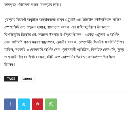
কার্যক্রম পরিচালনা করছে ফিনল্যাব বিডি।
পুরস্কার বিতরণী অনুষ্ঠানে অন্যান্যদের মধ্যে এটুআই এর ডিজিটাল ফাইনান্সিয়াল সার্ভিস
স্পেশালিস্ট মো: তহুরুল হাসান, বাংলাদেশ ব্যাংক-এর ফাইন্যান্সিয়াল ইনক্লুশন
ডিপার্টমেন্টের ডিরেক্টর মো. নজরুল ইসলাম উপস্থিত ছিলেন। এছাড়া এটুআই ও আর্থিক
সেবা সংশ্লিষ্ট সকল মন্ত্রণালয়/দপ্তর, কেন্দ্রীয় ব্যাংক, রেগুলেটরি ফিনটেক ফ্যাসিলিটেশন
অফিস, সরকারি ও বেসরকারি আর্থিক সেবা প্রদানকারী প্রতিষ্ঠান, ফিনটেক কোম্পানি, ক্ষুদ্র
ও মাঝারি শিল্প সংশ্লিষ্ট সংস্থা, স্টার্ট-আপ কোম্পানির ঊর্ধ্বতন কর্মকর্তাগণ উপস্থিত
ছিলেন।
TAGS
Latest