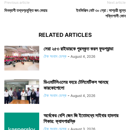
Previous article
Next article
দিনব্যাপী তথ্যপ্রযুক্তি জব ফেয়ার
ইনফিনিক্স নোট ৩০ প্রো : সাশ্রয়ী মূল্যে
শক্তিশালী ফোন
RELATED ARTICLES
সেরা ২৫৩ রাইডারকে পুরস্কৃত করল ফুডপ্যান্ডা
টেক সংবাদ ডেস্ক
-
August 4, 2026
ডিএমটিসিএলের বহরে টেলিমেটিকস আনছে
কারকোপোলো
টেক সংবাদ ডেস্ক
-
August 4, 2026
অর্ধেকের বেশি জেন জি ইতোমধ্যে সাইবার হামলার
শিকার: ক্যাসপারস্কি
টেক সংবাদ ডেস্ক
-
August 3, 2026