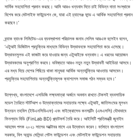
সার্বিক সহযোগিতা প্রদান করছে। আমি আরও ধন্যবাদ দিতে চাই বিভিন্ন দাতা সংস্থাকে
বিশেষ করে মেটলাইফ ফাউন্ডেশন কে, যারা এই চ্যালেঞ্জ ফান্ড এ আর্থিক সহযোগিতা প্রদান
করছেন।’
ব্র্যাক ব্যাংক লিমিটেড-এর ব্যবস্থাপনা পরিচালক জনাব সেলিম আরএফ হুসেইন বলেন,
‘এটুআই ডিজিটাল প্রযুক্তির মাধ্যমে বিভিন্ন উদ্ভাবনকে সহযোগিতা করে এসেছে।
উদ্ভাবনসুলভ এই কাজটা করে যাওয়ার জন্য এটুআইকে ধন্যবাদ। এ ধরনের আয়োজন
উদ্ভাবকদের অনুপ্রাণিত করবে। ভবিষ্যতে আরও নতুন নতুন উদ্ভাবনী আইডিয়া আসবে।
এর মধ্য দিয়ে দেশের পিছিয়ে থাকা মানুষরা আর্থিক অন্তর্ভুক্তির আওতায় আসবেন।
প্রযুক্তির সহযোগিতায় অন্তর্ভুক্তিমূলক ক্যাশলেস সমাজ গঠন সম্ভব হবে।’
উল্লেখ্য, বাংলাদেশে এসডিজি লক্ষ্যমাত্রা অর্জনে অবদান রাখতে টেকসই ব্যবসায়িক
মডেল তৈরিতে স্টার্টআপ ও উদ্যোক্তাদের সহায়তার লক্ষ্যে এটুআই, জাতিসংঘের মূলধন
উন্নয়ন তহবিল (ইউএনসিডিএফ) এবং মাইক্রোসেভ কনসাল্টিং (এমএসসি) যৌথভাবে
ফিনল্যাব বিডি (FinLab BD) প্ল্যাটফর্ম তৈরি করে। আইসিটি প্রতিমন্ত্রী জুনাইদ
আহমেদ পলক ২০২১ সালের অক্টোবর মাসে এর উদ্বোধন করেন। বর্তমানে বাংলাদেশ
সরকার, বিল অ্যান্ড মেলিন্ডা গেটস ফাউন্ডেশন এবং মেটলাইফ ফাউন্ডেশন সহায়তায়