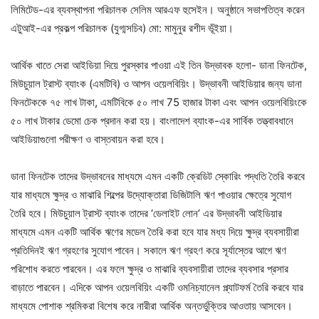
লিমিটেড-এর ব্যবস্থাপনা পরিচালক সেলিম আরএফ হুসেইন। অনুষ্ঠানে সভাপতিত্ব করেন
এটুআই-এর প্রকল্প পরিচালক (যুগ্মসচিব) মো: মামুনুর রশীদ ভূঁইয়া।
আর্থিক খাতে সেরা আইডিয়া দিয়ে পুরস্কার পাওয়া এই তিন উদ্ভাবক হলো- ডানা ফিনটেক,
মিউচুয়াল ট্রাস্ট ব্যাংক (এমটিবি) ও আপন ওয়েলবিয়িং। উদ্ভাবনী আইডিয়ার জন্য ডানা
ফিনটেককে ৭৫ লাখ টাকা, এমটিবিকে ৫০ লাখ 75 হাজার টাকা এবং আপন ওয়েলবিয়িংকে
৫০ লাখ টাকার ডেমো চেক প্রদান করা হয়। বাংলাদেশ ব্যাংক-এর সার্বিক তত্ত্বাবধানে
আইডিয়াগুলো পরীক্ষণ ও বাস্তবায়ন করা হবে।
ডানা ফিনটেক তাদের উদ্ভাবনের মাধ্যমে এমন একটি ক্রেডিট স্কোরিং পদ্ধতি তৈরি করবে
যার মাধ্যমে ক্ষুদ্র ও মাঝারি শিল্পের উদ্যোক্তারা ডিজিটালি ঋণ পাওয়ার ক্ষেত্রে সুযোগ
তৈরি হবে। মিউচুয়াল ট্রাস্ট ব্যাংক তাদের ‘ডেলাইট লোন’ এর উদ্ভাবনী আইডিয়ার
মাধ্যমে এমন একটি আর্থিক ঋণের মডেল তৈরি করা হবে যার মধ্য দিয়ে ক্ষুদ্র ব্যবসায়ীরা
প্রতিদিনই ঋণ গ্রহণের সুযোগ পাবেন। সকালে ঋণ গ্রহণ করে সূর্যাস্তের আগে ঋণ
পরিশোধ করতে পারবেন। এর ফলে ক্ষুদ্র ও মাঝারি ব্যবসায়ীরা তাদের ব্যবসার প্রসার
বাড়াতে পারবেন। এদিকে আপন ওয়েলবিয়িং একটি ওমনিচ্যানেল প্ল্যাটফর্ম তৈরি করবে যার
মাধ্যমে পোশাক শ্রমিকরা বিশেষ করে নারীরা আর্থিক অন্তর্ভুক্তির আওতায় আসবেন।