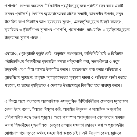
পাশাপাশি, বিশ্বের অন্যতম শীর্ষস্থানীয় প্রযুক্তি ব্র্যান্ডকে প্রতিনিধিত্ব করার একটি
অনন্য প্লাটফর্ম। নির্বাচিত অ্যাম্বাসেডররা মাসিক সম্মানী, আকর্ষণীয় উপহার, নতুন
উন্মোচিত অপো ডিভাইস আগে ব্যবহারের সুযোগ, এক্সক্লুসিভ ব্র্যান্ড ইভেন্টে আমন্ত্রণ,
ক্যারিয়ার ও ইন্টার্নশিপের সুযোগের পাশাপাশি, প্রফেশনাল নেটওয়ার্কিং ও ব্যক্তিগত ব্র্যান্ড
উন্নয়নের সুযোগ পাবেন।
এছাড়াও, প্রোগ্রামটি কন্টেন্ট তৈরি, অনুষ্ঠানে অংশগ্রহণ, কমিউনিটি তৈরি ও ডিজিটাল
স্টোরিটেলিংয়ে শিক্ষার্থীদের ব্যবহারিক দক্ষতা শক্তিশালী করা, সৃজনশীলতা ও নতুন
উদ্ভাবনী ধারণা নিয়ে আসতে উৎসাহিত করবে। হাতেকলমে কাজ করার অভিজ্ঞতা ও
মেন্টরশিপের সুযোগের মাধ্যমে অ্যাম্বাসেডররা মূল্যবান ধারণা ও অভিজ্ঞতা অর্জন করতে
পারবেন, যা তাদের ব্যক্তিগত ও পেশাগত উভয়ক্ষেত্রে বিকশিত হতে সাহায্য করবে।
এ বিষয়ে অপো বাংলাদেশ অথোরাইজড এক্সক্লুসিভ ডিস্ট্রিবিউটরের জেনারেল ম্যানেজার
ডেমন ইয়াং বলেন, “আমরা বিশ্বাস করি, আগামীর উদ্ভাবন ও সামাজিক অগ্রগতির
চালিকাশক্তি হচ্ছে তরুণ প্রজন্ম। অপো ক্যাম্পাস অ্যাম্বাসেডর প্রোগ্রামের মাধ্যমে
আমরা শিক্ষার্থীদের সৃজনশীলতা, নেতৃত্ব দেওয়ার সক্ষমতা জোরদার করা ও প্রয়োজনীয়
যোগাযোগ গড়ে তুলতে অর্থবহ সহযোগিতা করতে চাই। এই উদ্যোগ কেবল ব্র্যান্ডকে