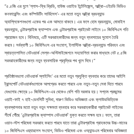
“৫.৫জি এর যুগে ‘গ্লাস-ফ্রি থ্রিডি, হাউজ ওয়াইড ইন্টেলিজেন্স, আল্ট্রা-এইচডি ভিডিও
কনফারেন্সিং এবং কম্পিউটিং সার্ভিসেস’- এর মতো নতুন আল্ট্রা ব্রডব্যান্ড
অ্যাপ্লিকেশনগুলো একের পর এক আসতে থাকবে। এর ফলে হোম ব্রডব্যান্ড, মোবাইল
ব্রডব্যান্ড, এন্টারপ্রাইজ ক্যাম্পাস এবং এন্টারপ্রাইজ প্রাইভেট লাইনে ১০ জিবিপিএস গতি
প্রয়োজন হবে। বিনিময়ে, এটি সরবরাহকারীদের জন্য নতুন ব্যবসায়ের সুযোগ তৈরি
করবে। সর্বব্যাপী ১০ জিবিপিএস এর সংযোগ, ইলাস্টিক আল্ট্রা-ব্রডব্যান্ড পরিবহন এবং
স্বায়ত্তশাসিত নেটওয়ার্ক সেল্ফ-অপ্টিমাইজেশনে সহযোগিতা করার মাধ্যমে নেট ৫.৫জি
সরবরাহকারীদের জন্য নতুন ব্যবসায়িক প্রবৃদ্ধির পথ খুলে দিবে।”
প্রতিষ্ঠানগুলো নেটওয়ার্ক স্লাইসিং’ এর মতো নতুন প্রযুক্তি ব্যবহার করে তাদের আইপি
ট্রান্সপোর্ট নেটওয়ার্কগুলোকে আপগ্রেড করতে পারবে এবং নতুন-নতুন সেবা দিতে পারবে
যেগুলোর ক্ষেত্রে ১০ জিবিপিএস-এর থেকেও বেশি গতি দরকার হয়। সপ্তম প্রজন্মের
ওয়াই-ফাই ৭ হাই-ডেনসিটি সুবিধা, দারুণ ভিডিও অভিজ্ঞতা এবং ক্লাউডভিত্তিক
ব্যবস্থাপনার মতো নতুন নতুন সক্ষমতা ব্যবহার করে সরবরাহকারীরা প্রাইভেট লাইনের
শীর্ষে পৌঁছে ‘এন্টারপ্রাইজ ক্যাম্পাস নেটওয়ার্ক’ যুক্ত করতে সক্ষম হবে। ফলে, তারা
ওয়ান-স্টপ পরিষেবা সরবরাহ করতে পারবে যাতে তারা এন্টারপ্রাইজ গ্রাহকদের উচ্চ-মানের
১০ জিবিপিএস ওয়্যারলেস সংযোগ, ভিডিও পরিষেবা এবং ওঅ্যান্ডএম পরিষেবার অভিজ্ঞতা