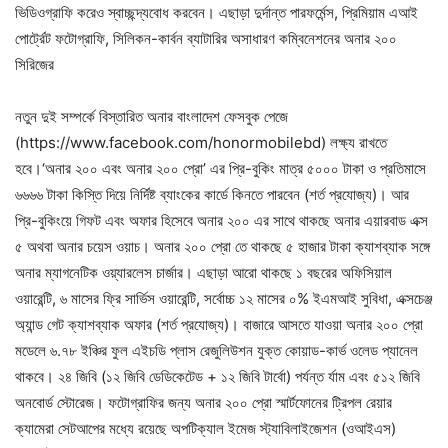
ভিডিওগ্রাফি করেও স্বাচ্ছন্দ্যবোধ করবেন। এছাড়া দুর্দান্ত পারফর্মেন্স, প্রিমিয়াম এআই
পোর্ট্রেট ফটোগ্রাফি, সিলিকন-কার্বন ব্যাটারির অসাধারণ কম্বিনেশনের অনার ২০০
সিরিজের
নতুন দুই সম্পর্কে বিস্তারিত অনার বাংলাদেশ ফেসবুক পেজে
(https://www.facebook.com/honormobilebd) লক্ষ্য রাখতে
হবে।‘অনার ২০০ এবং অনার ২০০ প্রো’ এর প্রি-বুকিং মাত্র ৫০০০ টাকা ও প্রতিমাসে
৬৬৬৬ টাকা কিস্তি দিয়ে নির্দিষ্ট ব্যাংকের কার্ডে কিনতে পারবেন (শর্ত প্রযোজ্য)। আর
প্রি-বুকিংয়ে গিফট এবং অফার হিসেবে অনার ২০০ এর সাথে থাকছে অনার এয়ারবাড এক্স
৫ অথবা অনার চয়েস ওয়াচ। অনার ২০০ প্রো তে থাকছে ৫ হাজার টাকা ক্যাশব্যাক সঙ্গে
অনার ম্যাগনেটিক ওয়্যারলেস চার্জার। এছাড়া আরো থাকছে ১ বছরের অফিসিয়াল
ওয়ারেন্টি, ৬ মাসের ফ্রি সার্ভিস ওয়ারেন্টি, সর্বোচ্চ ১২ মাসের ০% ইএমআই সুবিধা, এক্সচেঞ্জ
অ্যান্ড গেট ক্যাশব্যাক অফার (শর্ত প্রযোজ্য)। বাজারে আসতে যাওয়া অনার ২০০ প্রো
মডেলে ৬.৭৮ ইঞ্চির ফুল এইচডি প্লাস রেজুলিউশন যুক্ত কোয়াড-কার্ভ ওলেড প্যানেল
থাকবে। ২৪ জিবি (১২ জিবি ডেডিকেটেড + ১২ জিবি টার্বো) পর্যন্ত র্যাম এবং ৫১২ জিবি
অনবোর্ড স্টোরেজ। ফটোগ্রাফির জন্য অনার ২০০ প্রো স্মার্টফোনের ট্রিপল রেয়ার
ক্যামেরা সেটআপের মধ্যে রয়েছে অপটিক্যাল ইমেজ স্ট্যাবিলাইজেশন (ওআইএস)