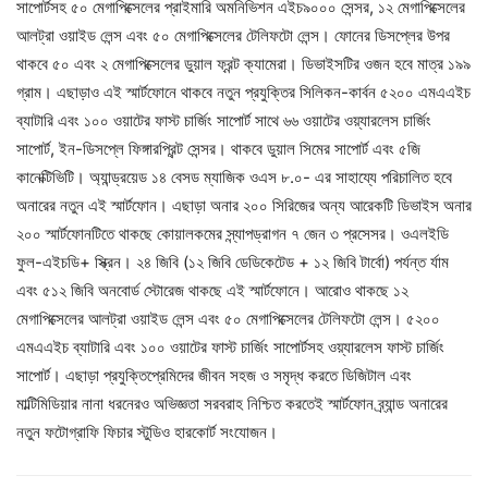
সাপোর্টসহ ৫০ মেগাপিক্সেলের প্রাইমারি অমনিভিশন এইচ৯০০০ সেন্সর, ১২ মেগাপিক্সেলের
আলট্রা ওয়াইড লেন্স এবং ৫০ মেগাপিক্সেলের টেলিফটো লেন্স। ফোনের ডিসপ্লের উপর
থাকবে ৫০ এবং ২ মেগাপিক্সেলের ডুয়াল ফ্রন্ট ক্যামেরা। ডিভাইসটির ওজন হবে মাত্র ১৯৯
গ্রাম। এছাড়াও এই স্মার্টফোনে থাকবে নতুন প্রযুক্তির সিলিকন-কার্বন ৫২০০ এমএএইচ
ব্যাটারি এবং ১০০ ওয়াটের ফাস্ট চার্জিং সাপোর্ট সাথে ৬৬ ওয়াটের ওয়্যারলেস চার্জিং
সাপোর্ট, ইন-ডিসপ্লে ফিঙ্গারপ্রিন্ট সেন্সর। থাকবে ডুয়াল সিমের সাপোর্ট এবং ৫জি
কানেক্টিভিটি। অ্যান্ড্রয়েড ১৪ বেসড ম্যাজিক ওএস ৮.০- এর সাহায্যে পরিচালিত হবে
অনারের নতুন এই স্মার্টফোন। এছাড়া অনার ২০০ সিরিজের অন্য আরেকটি ডিভাইস অনার
২০০ স্মার্টফোনটিতে থাকছে কোয়ালকমের স্ন্যাপড্রাগন ৭ জেন ৩ প্রসেসর। ওএলইডি
ফুল-এইচডি+ স্ক্রিন। ২৪ জিবি (১২ জিবি ডেডিকেটেড + ১২ জিবি টার্বো) পর্যন্ত র্যাম
এবং ৫১২ জিবি অনবোর্ড স্টোরেজ থাকছে এই স্মার্টফোনে। আরোও থাকছে ১২
মেগাপিক্সেলের আলট্রা ওয়াইড লেন্স এবং ৫০ মেগাপিক্সেলের টেলিফটো লেন্স। ৫২০০
এমএএইচ ব্যাটারি এবং ১০০ ওয়াটের ফাস্ট চার্জিং সাপোর্টসহ ওয়্যারলেস ফাস্ট চার্জিং
সাপোর্ট। এছাড়া প্রযুক্তিপ্রেমিদের জীবন সহজ ও সমৃদ্ধ করতে ডিজিটাল এবং
মাল্টিমিডিয়ার নানা ধরনেরও অভিজ্ঞতা সরবরাহ নিশ্চিত করতেই স্মার্টফোন ব্র্যান্ড অনারের
নতুন ফটোগ্রাফি ফিচার স্টুডিও হারকোর্ট সংযোজন।