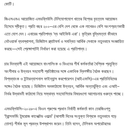
কোটি।
জিএসএমএ আয়োজিত এমডব্লিউসি টেলিযোগাযোগ খাতের বিশ্বের বৃহত্তম আয়োজন
হিসেবে স্বীকৃত। প্রতি বছর ২০০–এর বেশি দেশ থেকে এক লাখেরও বেশি অংশগ্রহণকারী
এতে যোগ দেন। এবারের প্রতিপাদ্য ‘দ্য আইকিউ এরা’। কৃত্রিম বুদ্ধিমত্তা কীভাবে
নেটওয়ার্ক ব্যবস্থাপনা, ডিজিটাল প্ল্যাটফর্ম ও সমন্বিত আর্থিক সেবাকে নতুনভাবে সংজ্ঞায়িত
করছে—সেই প্রেক্ষাপটেই নির্ধারণ করা হয়েছে এ প্রতিপাদ্য।
চার দিনব্যাপী এই আয়োজনে বাংলালিংক ও ভিওনের শীর্ষ কর্মকর্তারা বৈশ্বিক প্রযুক্তি
অংশীদার ও উন্নয়ন সহযোগী প্রতিষ্ঠানের সঙ্গে একাধিক দ্বিপক্ষীয় বৈঠক করছেন।
বিশ্বব্যাংক ও ইন্টারন্যাশনাল ফাইন্যান্স করপোরেশন (আইএফসি)–এর প্রতিনিধিদের
সঙ্গেও বৈঠক হয়েছে। ডিজিটাল অবকাঠামো উন্নয়ন, আর্থিক অন্তর্ভুক্তি এবং এআই–
নির্ভর উদ্ভাবনী কাঠামো নিয়ে সম্ভাব্য সহযোগিতার বিষয়গুলো আলোচনায় গুরুত্ব পাচ্ছে।
এমডব্লিউসি–২০২৬–এ ভিওন গ্রুপের প্রধান নির্বাহী কর্মকর্তা কান তেরজিওগ্লু
‘ট্রান্সফর্মিং টুমরোজ কানেক্টেড ওয়ার্ল্ড’ (আগামী দিনের সংযুক্ত বিশ্বকে নতুনভাবে গড়ে
তোলা) শীর্ষক মূল প্রবন্ধ উপস্থাপন করেন। তিনি বলেন, টেলিকম অপারেটরদের