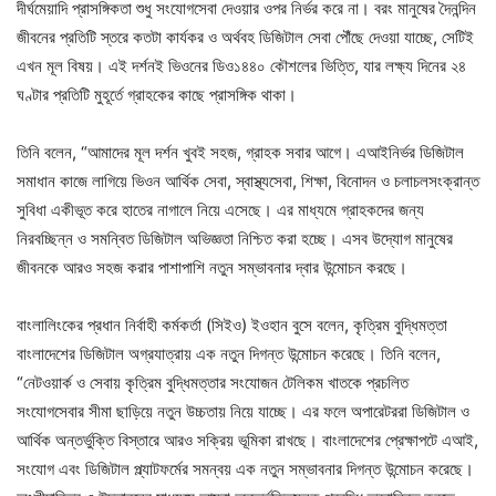
দীর্ঘমেয়াদি প্রাসঙ্গিকতা শুধু সংযোগসেবা দেওয়ার ওপর নির্ভর করে না। বরং মানুষের দৈনন্দিন
জীবনের প্রতিটি স্তরে কতটা কার্যকর ও অর্থবহ ডিজিটাল সেবা পৌঁছে দেওয়া যাচ্ছে, সেটিই
এখন মূল বিষয়। এই দর্শনই ভিওনের ডিও১৪৪০ কৌশলের ভিত্তি, যার লক্ষ্য দিনের ২৪
ঘণ্টার প্রতিটি মুহূর্তে গ্রাহকের কাছে প্রাসঙ্গিক থাকা।
তিনি বলেন, “আমাদের মূল দর্শন খুবই সহজ, গ্রাহক সবার আগে। এআইনির্ভর ডিজিটাল
সমাধান কাজে লাগিয়ে ভিওন আর্থিক সেবা, স্বাস্থ্যসেবা, শিক্ষা, বিনোদন ও চলাচলসংক্রান্ত
সুবিধা একীভূত করে হাতের নাগালে নিয়ে এসেছে। এর মাধ্যমে গ্রাহকদের জন্য
নিরবচ্ছিন্ন ও সমন্বিত ডিজিটাল অভিজ্ঞতা নিশ্চিত করা হচ্ছে। এসব উদ্যোগ মানুষের
জীবনকে আরও সহজ করার পাশাপাশি নতুন সম্ভাবনার দ্বার উন্মোচন করছে।
বাংলালিংকের প্রধান নির্বাহী কর্মকর্তা (সিইও) ইওহান বুসে বলেন, কৃত্রিম বুদ্ধিমত্তা
বাংলাদেশের ডিজিটাল অগ্রযাত্রায় এক নতুন দিগন্ত উন্মোচন করেছে। তিনি বলেন,
“নেটওয়ার্ক ও সেবায় কৃত্রিম বুদ্ধিমত্তার সংযোজন টেলিকম খাতকে প্রচলিত
সংযোগসেবার সীমা ছাড়িয়ে নতুন উচ্চতায় নিয়ে যাচ্ছে। এর ফলে অপারেটররা ডিজিটাল ও
আর্থিক অন্তর্ভুক্তি বিস্তারে আরও সক্রিয় ভূমিকা রাখছে। বাংলাদেশের প্রেক্ষাপটে এআই,
সংযোগ এবং ডিজিটাল প্ল্যাটফর্মের সমন্বয় এক নতুন সম্ভাবনার দিগন্ত উন্মোচন করেছে।