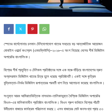
স্পেনের বার্সেলোনায় চলমান টেলিযোগাযোগ খাতের সবচেয়ে বড় আন্তর্জাতিক আয়োজন
মোবাইল ওয়ার্ল্ড কংগ্রেস (এমডব্লিউসি)–২০২৬–এ অংশ নিয়েছে দেশের শীর্ষ ডিজিটাল
অপারেটর বাংলালিংক।
বিশ্বের শীর্ষ প্রযুক্তি ও টেলিকম প্রতিষ্ঠানের সঙ্গে এক মঞ্চে দাঁড়িয়ে বাংলাদেশের দ্রুত
অগ্রসরমান ডিজিটাল খাতের চিত্র তুলে ধরেছে প্রতিষ্ঠানটি। একই সঙ্গে কৃত্রিম
বুদ্ধিমত্তা–নির্ভর ডিজিটাল রূপান্তরের পরবর্তী ধাপ নিয়ে আলোচনা করেছে বাংলালিংক।
সংযুক্ত আরব আমিরাতভিত্তিক নাসডাক–তালিকাভুক্ত বৈশ্বিক ডিজিটাল অপারেটর
ভিওন–এর মালিকানাধীন প্রতিষ্ঠান বাংলালিংক। ভিওন গ্রুপ বর্তমানে বিশ্বের পাঁচটি
উদীয়মান বাজারে কার্যক্রম পরিচালনা করছে। এসব বাজারের মোট জনসংখ্যা প্রায় ৫৩