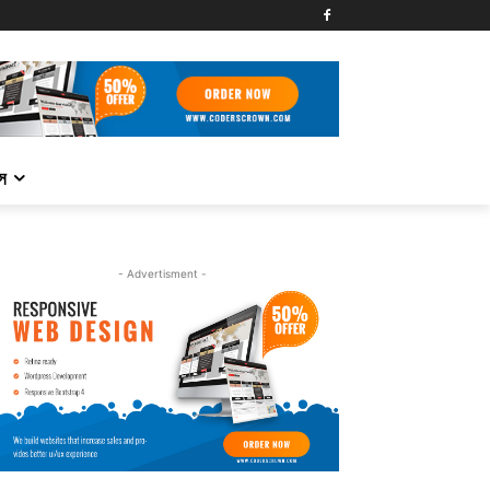
্স
- Advertisment -