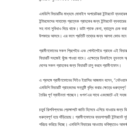
এমডিপি ফিচারটির মাধ্যমে মোবাইল অপারেটররা ইন্টারনেট ব্যবহারক
ইন্টারফেসের সাহায্যে প্রত্যেক গ্রাহকের জন্য ইন্টারনেট ব্যবহারের
সহ নানা সুবিধাও দিয়ে থাকে। ডাটা প্যাক কেনা, ব্যালেন্স চেক কর
উপকারে আসবে। এর ফলে প্রতিটি তথ্যের জন্য আলদা কোড মনে 
গ্রামীণফোনের সকল প্রিপেইড এবং পোস্টপেইড গ্রাহক এই ফিচার
ফিচারটি সহজেই খুঁজে পাওয়া যাবে। এক্ষেত্রে ডিভাইসে ন্যুনতম অ্
দেশের সকল গ্রাহকের জন্য ফিচারটি চালু করবে গ্রামীণফোন।
এ প্রসঙ্গে গ্রামীণফোনের সিইও ইয়াসির আজমান বলেন, “নেটওয়ার্
এমডিপি ফিচারটি গ্রাহকদের সন্তুষ্টি বৃদ্ধি করার ক্ষেত্রে গুরুত্বপূ
তৈরির পূর্ণ স্বাধীনতা পাচ্ছেন। গুগল’এর সাথে একজোটে এই সহজ 
চতুর্থ শিল্পবিপ্লবের প্রেক্ষাপটে জাতি হিসেবে এগিয়ে যাওয়ার জন
গুরুত্বপূর্ণ হয়ে দাঁড়িয়েছে। গ্রামীণফোনের ব্যয়সাশ্রয়ী ইন্টার
পরিচয় করিয়ে দিচ্ছে। এমডিপি ফিচারের আওতায় ভবিষ্যতেও আকর্ষণ