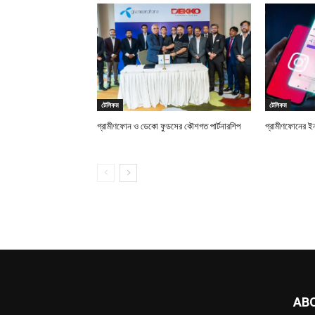
টেলিকম
টেলিকম
গ্রামীণফোন ও ডেকো ফুডসের কৌশগত পার্টনারশিপ
গ্রামীণফোনের ইন
AB