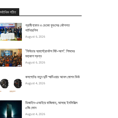
সর্বাাধিক পঠিত
গ্রামীণফোন ও ডেকো ফুডসের কৌশগত
পার্টনারশিপ
August 6, 2026
‘ফিউচার অ্যাস্ট্রোনটস মিট-আপ’: শিশুদের
মহাকাশ স্বপ্ন
August 6, 2026
কসপেটের নতুন দুটি স্মার্টওয়াচ আনল মোশন ভিউ
August 4, 2026
ডিজাইন-এআইয়ে বাজিমাত, আসছে ইনফিনিক্স
৫জি ফোন
August 4, 2026