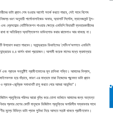
ারীদের ডাটা প্ল্যান শেষ হওয়ার আগেই সতর্ক করতে পারবে, সেই সাথে বিশেষ
 নিজস্ব ধরণ অনুযায়ী পার্সোনালাইজড অফার, অ্যালার্ট সিস্টেম, ম্যানেজমেন্ট টুল-
া এবং থ্রেসহোল্ড নোটিফিকেশন পাওয়ার ক্ষেত্রে এমডিপি ফিচারটি ব্যবহারকারীদের
রাখা বা অতিরিক্ত অ্যাপ্লিকেশন ডাউনলোড করার ঝামেলাও আর থাকছে না।
টি উপভোগ করতে পারবেন। অ্যান্ড্রয়েড ডিভাইসের ‘সেটিংস’অপশনে এমডিপি
যান্ড্রয়েড ৪.৪ ভার্সন থাকা প্রয়োজন। আগামী কয়েক মাসের মধ্যে ক্রমান্বয়ে
ক এবং গ্রাহক সন্তুষ্টিই গ্রামীণফোনের মূল চালিকা শক্তি। আমাদের বিশ্বাস,
র্ণ মাইলফলক হয়ে দাঁড়াবে, কারণ এর মাধ্যমে তারা নিজেদের পছন্দমত ডাটা প্ল্যান
ও গ্রাহক-কেন্দ্রিক সমাধানটি চালু করতে পেরে আমরা আনন্দিত”।
্য ডিজিটাল প্রযুক্তির পরিসর আরো বৃদ্ধি করে তোলা বর্তমানে আমাদের জন্য অত্যন্ত
নেট সুবিধার প্রসার দেশের কোটি মানুষকে ডিজিটাল প্রযুক্তির অপরিসীম সম্ভাবনার সাথে
ীয় মূল্যে বিভিন্ন ডাটা প্যাক সুবিধা নিয়ে আসতে সচেষ্ট থাকবে গ্রামীণফোন।